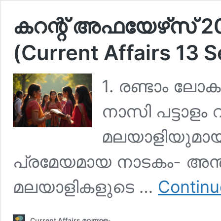
കറന്റ് അഫയേഴ്‌സ് 20
(Current Affairs 13
1. രണ്ടാം ലോകമ
നാസി പട്ടാളം 
മലയാളിയുമായ മ
പ്രമേയമായ നാടകം- അന്തി
മലയാളികളുടെ …
Continu
Current Affairs മലയാളം