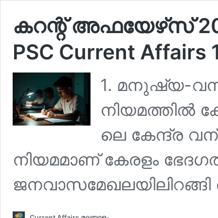
കറന്റ് അഫയേഴ്‌സ് 20
PSC Current Affairs
1. മനുഷ്യ-വന്
നിയമത്തില്‍ ക
ലെ കേന്ദ്ര വ
നിയമമാണ് കേരളം ഭേദഗത
ജനവാസമേഖലയിലിറങ്ങ
Current Affairs മലയാളം