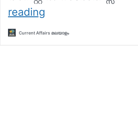
ഇന്നത്തെ
reading
കറന്റ്
അഫയേഴ്‌സ്
27
Current Affairs മലയാളം
സെപ്തംബര്‍
2025
(Kerala
PSC
Current
Affairs
27
September
2025)