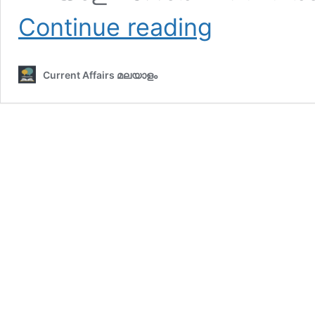
ഇന്നത്തെ
Continue reading
കറന്റ്
അഫയേഴ്‌സ്
12
Current Affairs മലയാളം
ഒക്ടോബര്‍
2025
(Kerala
PSC
Current
Affairs
12
October
2025)