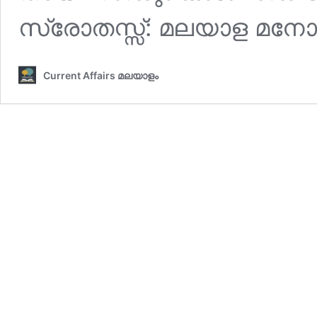
സ്രോതസ്സ്: മലയാള മന
Current Affairs മലയാളം