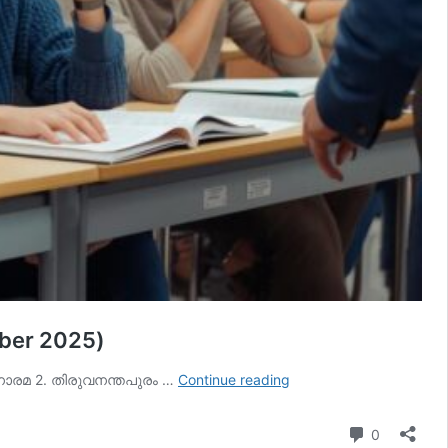
ber 2025)
ഇന്നത്തെ
മനോരമ 2. തിരുവനന്തപുരം …
Continue reading
കറന്റ്
അഫയേഴ്‌സ്
Comment
0
8