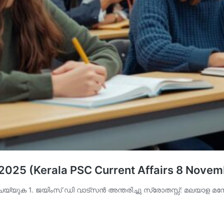
025 (Kerala PSC Current Affairs 8 Novem
 ചെയ്യുക 1. ജയിംസ് ഡി വാട്‌സന്‍ അന്തരിച്ചു സ്രോതസ്സ്: മലയാള 