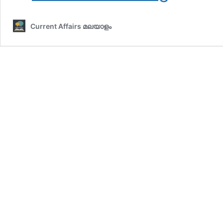
അഫയേഴ്‌സ്
21
Current Affairs മലയാളം
ജനുവരി
2026
(Kerala
PSC
Current
Affairs
21
January
2026)