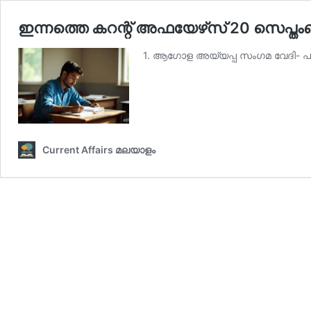
ഇന്നത്തെ കറന്റ് അഫയേഴ്‌സ് 20 സെപ്തംബര
1. ആഗോള അയ്യപ്പ സംഗമ വേദി- പമ്
Current Affairs മലയാളം