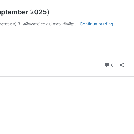
September 2025)
ഇന്നത്തെ
ാളമനോരമ) 3. ക്രോസ് വേഡ് സാഹിത്യ …
Continue reading
കറന്റ്
അഫയേഴ്‌
20
സെപ്തംബര്
2025
(Kerala
Comment
0
PSC
Current
Affairs
20
Septembe
2025)