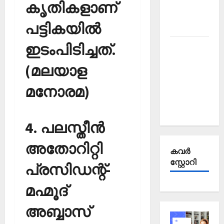
Affairs
കൃതികളാണ്
October
പട്ടികയില്‍
2025
ഇടംപിടിച്ചത്.
Kerala
PSC
(മലയാള
Current
Affairs
മനോരമ)
September
2025
4. പലസ്തീന്‍
അതോറിറ്റി
കവര്‍
സ്റ്റോറി
പ്രസിഡന്റ്-
മഹ്മൂദ്
അബ്ബാസ്‌