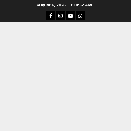
Skip
August 6, 2026
3:10:53 AM
to
Facebook
Instagram
Youtube
Whatsapp
content