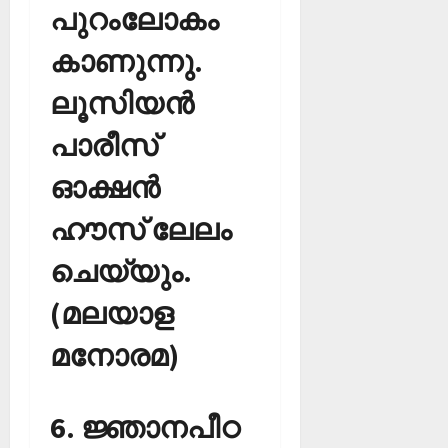
പുറംലോകം
കാണുന്നു.
ലൂസിയന്‍
പാരീസ്
ഓക്ഷന്‍
ഹൗസ് ലേലം
ചെയ്യും.
(മലയാള
മനോരമ)
6. ജ്ഞാനപീഠ