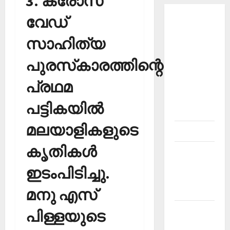
3. ക്രോസ്
വേഡ്
About
Current
സാഹിത്യ
Affairs
Malayalam-
പുരസ്‌കാരത്തിന്റെ
Kerala
പ്രഥമ
PSC
current
പട്ടികയില്‍
affairs
മലയാളികളുടെ
Contact
കൃതികള്‍
Current
Affairs
ഇടംപിടിച്ചു.
2026
Malayalam
മനു എസ്
Current
പിള്ളയുടെ
Affairs