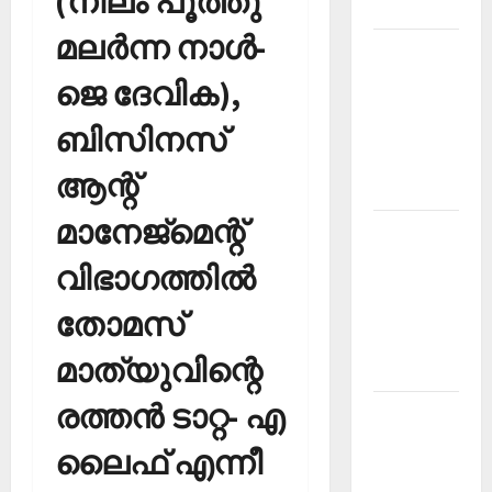
(നിലം പൂത്തു
2026
മലര്‍ന്ന നാള്‍-
Kerala
PSC
ജെ ദേവിക),
Current
ബിസിനസ്
Affairs
March
ആന്റ്
2026
മാനേജ്‌മെന്റ്
Kerala
PSC
വിഭാഗത്തില്‍
Current
Affairs
തോമസ്
November
മാത്യുവിന്റെ
2025
രത്തന്‍ ടാറ്റ- എ
Kerala
PSC
ലൈഫ് എന്നീ
Current