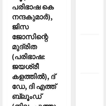
പരിഭാഷ കെ
PSC
Current
നന്ദകുമാര്‍),
Affairs
December
ജിസ
2025
ജോസിന്റെ
Kerala
മുദ്രിത
PSC
Current
(പരിഭാഷ:
Affairs
February
ജയശ്രീ
2026
കളത്തില്‍), ദ്
Kerala
PSC
ഡേ, ദി എത്ത്
Current
ബ്ലൂംഡ്
Affairs
January