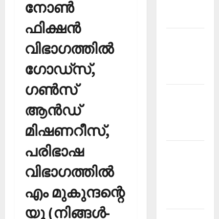
നോണ്‍
Malayalam
2026 July
ഫിക്ഷന്‍
Current
വിഭാഗത്തില്‍
Affairs
Malayalam
ഗോഡ്‌സ്,
2026 June
ഗണ്‍സ്
Current
ആന്‍ഡ്
Affairs
Malayalam
മിഷണറീസ്,
2026 May
പരിഭാഷ
Kerala
PSC
വിഭാഗത്തില്‍
Current
Affairs
എം മുകുന്ദന്റെ
April 2026
യൂ (നിങ്ങള്‍-
Kerala