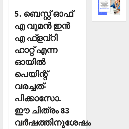
5. ബെസ്റ്റ് ഓഫ്
എ വുമന്‍ ഇന്‍
എ ഫ്‌ളവ്‌റി
ഹാറ്റ് എന്ന
ഓയില്‍
പെയിന്റ്
വരച്ചത്-
പിക്കാസോ.
ഈ ചിത്രം 83
വര്‍ഷത്തിനുശേഷം