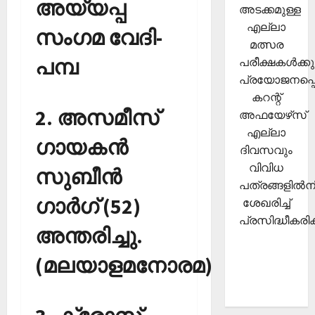
അയ്യപ്പ
അടക്കമുള്ള
എല്ലാ
സംഗമ വേദി-
മത്സര
പമ്പ
പരീക്ഷകള്‍ക്കു
പ്രയോജനപ്പെ
കറന്റ്
2. അസമീസ്
അഫയേഴ്‌സ്
എല്ലാ
ഗായകന്‍
ദിവസവും
വിവിധ
സുബീന്‍
പത്രങ്ങളില്‍നി
ഗാര്‍ഗ് (52)
ശേഖരിച്ച്
പ്രസിദ്ധീകരിക്
അന്തരിച്ചു.
(മലയാളമനോരമ)