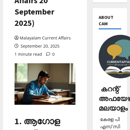
Affairs 20
September
ABOUT
2025)
CAM
Malayalam Current Affairs
September 20, 2025
1 minute read
0
കറന്റ്
അഫയേഴ്
മലയാളം
1. ആഗോള
കേരള പി
എസ് സി