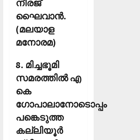
നീരജ്
ഘൈവാന്‍.
(മലയാള
മനോരമ)
8. മിച്ചഭൂമി
സമരത്തില്‍ എ
കെ
ഗോപാലാനോടൊപ്പം
പങ്കെടുത്ത
കല്ലിയൂര്‍