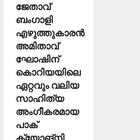
ജേതാവ്
ബംഗാളി
എഴുത്തുകാരന്‍
അമിതാവ്
ഘോഷിന്
കൊറിയയിലെ
ഏറ്റവും വലിയ
സാഹിത്യ
അംഗീകരമായ
പാക്
ക്യോങ്‌നി