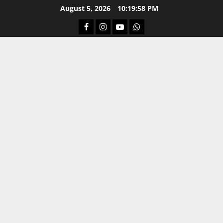
Skip
August 5, 2026
10:19:58 PM
to
Facebook
Instagram
Youtube
Whatsapp
content