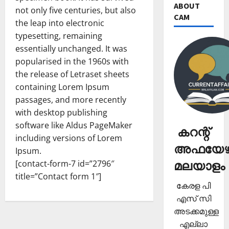
ABOUT
not only five centuries, but also
CAM
the leap into electronic
typesetting, remaining
essentially unchanged. It was
popularised in the 1960s with
the release of Letraset sheets
containing Lorem Ipsum
passages, and more recently
with desktop publishing
software like Aldus PageMaker
കറന്റ്
including versions of Lorem
അഫയേഴ്
Ipsum.
മലയാളം
[contact-form-7 id=”2796″
title=”Contact form 1″]
കേരള പി
എസ് സി
അടക്കമുള്ള
എല്ലാ