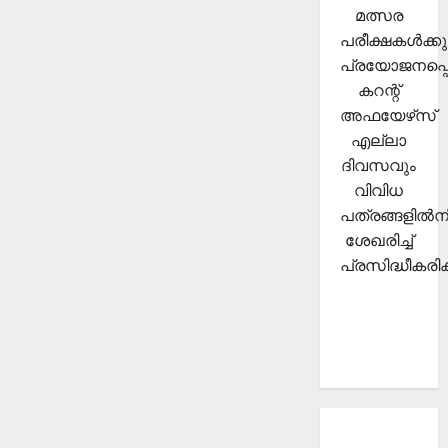
മത്സര
പരീക്ഷകള്‍ക്കു
പ്രയോജനപ്പെ
കറന്റ്
അഫയേഴ്‌സ്
എല്ലാ
ദിവസവും
വിവിധ
പത്രങ്ങളില്‍നി
ശേഖരിച്ച്
പ്രസിദ്ധീകരിക്
About