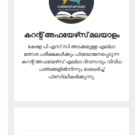
കറന്റ് അഫയേഴ്‌സ് മലയാളം
കേരള പി എസ് സി അടക്കമുള്ള എല്ലാ
മത്സര പരീക്ഷകള്‍ക്കും പ്രയോജനപ്പെടുന്ന
കറന്റ് അഫയേഴ്‌സ് എല്ലാ ദിവസവും വിവിധ
പത്രങ്ങളില്‍നിന്നും ശേഖരിച്ച്
പ്രസിദ്ധീകരിക്കുന്നു.
About Current Affairs Malayalam- Kerala PSC
current affairs