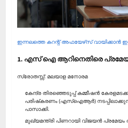
ഇന്നലത്തെ കറന്റ് അഫയേഴ്‌സ് വായിക്കാന്‍ ഇ
1. എസ് ഐ ആറിനെതിരെ പ്രമേ
സ്രോതസ്സ്: മലയാള മനോരമ
കേന്ദ്ര തിരഞ്ഞെടുപ്പ് കമ്മീഷൻ കേരളമടക
പരിഷ്‌കരണം (എസ്‌ഐആർ) നടപ്പിലാക്കു
പാസാക്കി.
മുഖ്യമന്ത്രി പിണറായി വിജയൻ പ്രമേയം