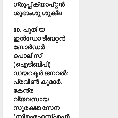
ഗ്രൂപ്പ് ക്യാപ്റ്റന്‍
ശുഭാംശു ശുക്ല
10. പുതിയ
ഇന്‍ഡോ ടിബറ്റന്‍
ബോര്‍ഡര്‍
പൊലീസ്
(ഐടിബിപി)
ഡയറക്ടര്‍ ജനറല്‍:
പ്രവീണ്‍ കുമാര്‍.
കേന്ദ്ര
വ്യവസായ
സുരക്ഷാ സേന
(സിഐഎസ്എഫ്)