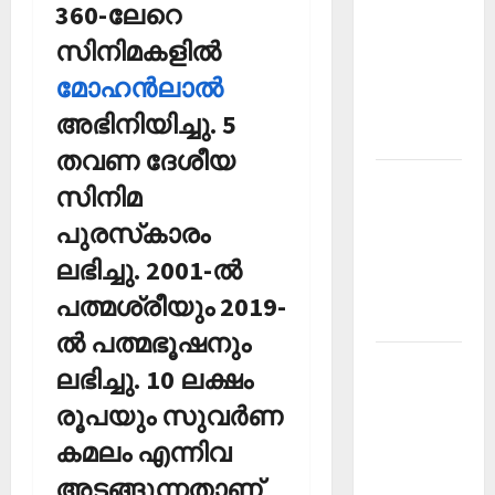
360-ലേറെ
PSC
സിനിമകളില്‍
Current
Affairs
മോഹന്‍ലാല്‍
December
അഭിനിയിച്ചു. 5
2025
തവണ ദേശീയ
Kerala
സിനിമ
PSC
പുരസ്‌കാരം
Current
Affairs
ലഭിച്ചു. 2001-ല്‍
February
പത്മശ്രീയും 2019-
2026
ല്‍ പത്മഭൂഷനും
Kerala
ലഭിച്ചു. 10 ലക്ഷം
PSC
രൂപയും സുവര്‍ണ
Current
Affairs
കമലം എന്നിവ
January
അടങ്ങുന്നതാണ്