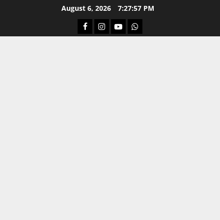
Skip
August 6, 2026
7:27:58 PM
to
Facebook
Instagram
Youtube
Whatsapp
content