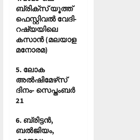
ബ്രിക്‌സ് യൂത്ത്
ഫെസ്റ്റിവല്‍ വേദി-
റഷ്യയിലെ
കസാന്‍ (മലയാള
മനോരമ)
5. ലോക
അല്‍ഷിമേഴ്‌സ്
ദിനം- സെപ്തംബര്‍
21
6. ബ്രിട്ടന്‍,
ബല്‍ജിയം,