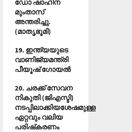
ഡോ ഷാഹിന
മുംതാസ്
അന്തരിച്ചു.
(മാതൃഭൂമി)
19. ഇന്ത്യയുടെ
വാണിജ്യമന്ത്രി
പീയൂഷ് ഗോയല്‍
20. ചരക്ക് സേവന
നികുതി (ജിഎസ്ടി)
നടപ്പിലാക്കിയശേഷമുള്ള
ഏറ്റവും വലിയ
പരിഷ്‌കരണം