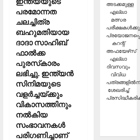
ഇന്ത്യയുടെ
അടക്കമുള്ള
പരമോന്നത
എല്ലാ
മത്സര
ചലച്ചിത്ര
പരീക്ഷകള്‍ക്കു
ബഹുമതിയായ
പ്രയോജനപ്പെ
ദാദാ സാഹിബ്
കറന്റ്
അഫയേഴ്‌സ്
ഫാല്‍ക്ക
എല്ലാ
പുരസ്‌കാരം
ദിവസവും
ലഭിച്ചു. ഇന്ത്യന്‍
വിവിധ
പത്രങ്ങളില്‍നി
സിനിമയുടെ
ശേഖരിച്ച്
വളര്‍ച്ചയ്ക്കും
പ്രസിദ്ധീകരിക്
വികാസത്തിനും
നല്‍കിയ
സംഭാവനകള്‍
പരിഗണിച്ചാണ്