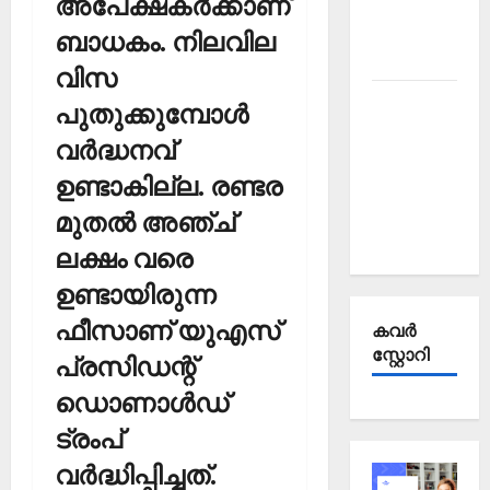
അപേക്ഷകര്‍ക്കാണ്
Affairs
October
ബാധകം. നിലവില
2025
വിസ
Kerala
പുതുക്കുമ്പോള്‍
PSC
വര്‍ദ്ധനവ്
Current
ഉണ്ടാകില്ല. രണ്ടര
Affairs
September
മുതല്‍ അഞ്ച്
2025
ലക്ഷം വരെ
ഉണ്ടായിരുന്ന
ഫീസാണ് യുഎസ്
കവര്‍
സ്റ്റോറി
പ്രസിഡന്റ്
ഡൊണാള്‍ഡ്
ട്രംപ്
വര്‍ദ്ധിപ്പിച്ചത്.