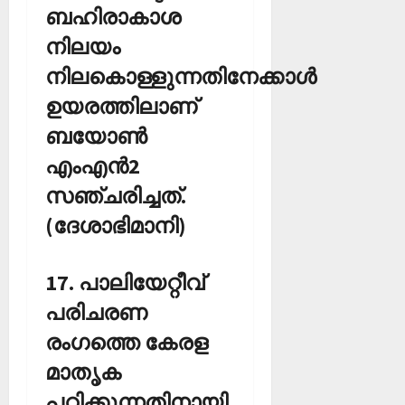
ബഹിരാകാശ
നിലയം
നിലകൊള്ളുന്നതിനേക്കാള്‍
ഉയരത്തിലാണ്
ബയോണ്‍
എംഎന്‍2
സഞ്ചരിച്ചത്.
(ദേശാഭിമാനി)
17. പാലിയേറ്റീവ്
പരിചരണ
രംഗത്തെ കേരള
മാതൃക
പഠിക്കുന്നതിനായി