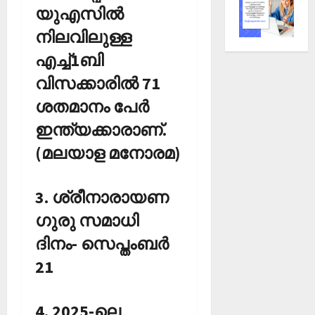
യുഎസില്‍
നിലവിലുള്ള
എച്ച്1ബി
വിസക്കാരില്‍ 71
ശതമാനം പേര്‍
ഇന്ത്യക്കാരാണ്.
(മലയാള മനോരമ)
3. ശ്രീനാരായണ
ഗുരു സമാധി
ദിനം- സെപ്തംബര്‍
21
4. 2025-ലെ