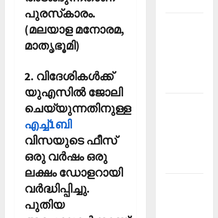
2026
പുരസ്‌കാരം.
Kerala
(മലയാള മനോരമ,
PSC
മാതൃഭൂമി)
Current
Affairs
March
2. വിദേശികള്‍ക്ക്
2026
യുഎസില്‍ ജോലി
Kerala
ചെയ്യുന്നതിനുള്ള
PSC
എച്ച്1ബി
Current
വിസയുടെ ഫീസ്
Affairs
November
ഒരു വര്‍ഷം ഒരു
2025
ലക്ഷം ഡോളറായി
Kerala
വര്‍ദ്ധിപ്പിച്ചു.
PSC
പുതിയ
Current