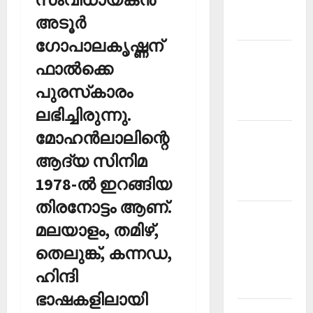
Malayalam
അടൂര്‍
2026 July
ഗോപാലകൃഷ്ണന്
Current
ഫാല്‍ക്കെ
Affairs
പുരസ്‌കാരം
Malayalam
2026 June
ലഭിച്ചിരുന്നു.
Current
മോഹന്‍ലാലിന്റെ
Affairs
ആദ്യ സിനിമ
Malayalam
1978-ല്‍ ഇറങ്ങിയ
2026 May
തിരനോട്ടം ആണ്.
Kerala
മലയാളം, തമിഴ്,
PSC
Current
തെലുങ്ക്, കന്നഡ,
Affairs
ഹിന്ദി
April 2026
ഭാഷകളിലായി
Kerala