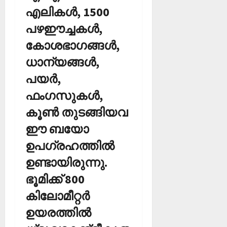
എലികള്‍, 1500
പഴഈച്ചകള്‍,
കോശഭാഗങ്ങള്‍,
ധാന്യങ്ങള്‍,
പയര്‍,
ഫംഗസുകള്‍,
കൂണ്‍ തുടങ്ങിയവ
ഈ ബയോ
ഉപഗ്രഹത്തില്‍
ഉണ്ടായിരുന്നു.
ഭൂമിക്ക് 800
കിലോമീറ്റര്‍
ഉയരത്തില്‍