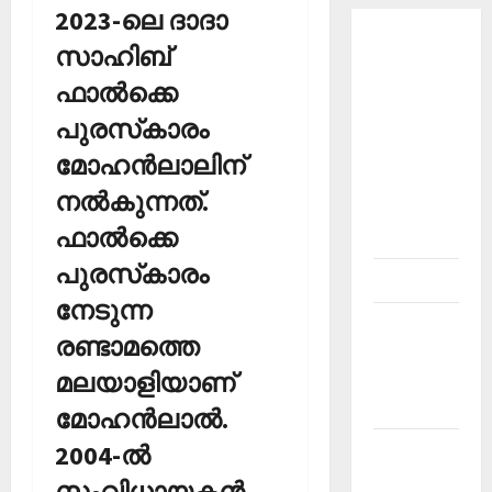
2023-ലെ ദാദാ
About
സാഹിബ്
Current
ഫാല്‍ക്കെ
Affairs
പുരസ്‌കാരം
Malayalam-
Kerala
മോഹന്‍ലാലിന്
PSC
നല്‍കുന്നത്.
current
ഫാല്‍ക്കെ
affairs
പുരസ്‌കാരം
Contact
നേടുന്ന
Current
രണ്ടാമത്തെ
Affairs
മലയാളിയാണ്
2026
Malayalam
മോഹന്‍ലാല്‍.
2004-ല്‍
Current
Affairs
സംവിധായകന്‍