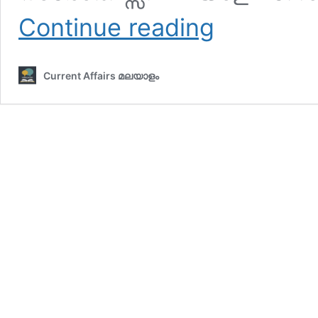
ഇന്നത്തെ
Continue reading
കറന്റ്
അഫയേഴ്‌സ്
30
Current Affairs മലയാളം
സെപ്തംബര്‍
2025
(Kerala
PSC
Current
Affairs
30
September
2025)