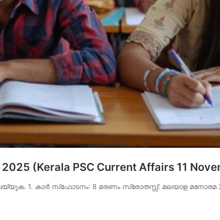
025 (Kerala PSC Current Affairs 11 Nov
് ചെയ്യുക. 1. കാര്‍ സ്‌ഫോടനം: 8 മരണം സ്രോതസ്സ്: മലയാള മനോ