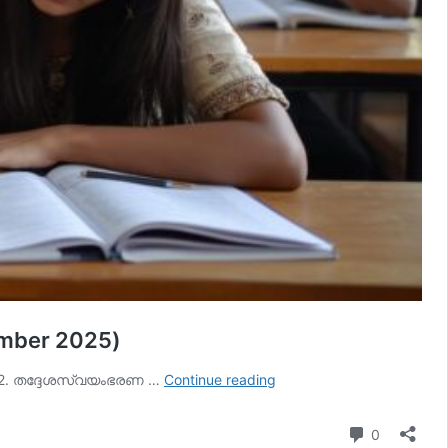
ember 2025)
ഇന്നത്തെ
രമ 2. തദ്ദേശസ്വയംഭരണ …
Continue reading
കറന്റ്
അഫയേഴ്‌സ്
Comment
0
11