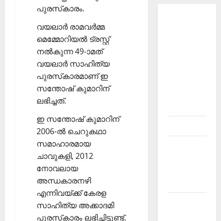
പുരസ്‌കാരം.
About
വയലാര്‍ രാമവര്‍മ്മ
Current
മെമ്മോറിയല്‍ ട്രസ്റ്റ്
Affairs
നല്‍കുന്ന 49-ാമത്
Malayalam-
വയലാര്‍ സാഹിത്യ
Kerala
പുരസ്‌കാരമാണ് ഇ
PSC
സന്തോഷ് കുമാറിന്
current
ലഭിച്ചത്.
affairs
ഇ സന്തോഷ് കുമാറിന്
Contact
2006-ല്‍ ചെറുകഥാ
സമാഹാരമായ
Current
ചാവുകളി, 2012
Affairs
നോവലായ
2026
അന്ധകാരനഴി
Malayalam
എന്നിവയ്ക്ക് കേരള
Current
സാഹിത്യ അക്കാദമി
Affairs
പുരസ്‌കാരം ലഭിച്ചിട്ടുണ്ട്.