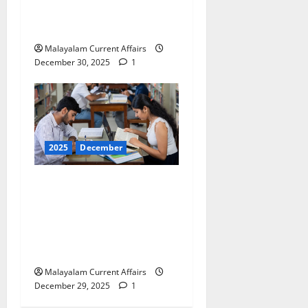
PSC Current Affairs 30
December 2025)
Malayalam Current Affairs
December 30, 2025
1
2025
December
ഇന്നത്തെ കറന്റ്
അഫയേഴ്‌സ് 29
ഡിസംബര്‍ 2025 (Kerala
PSC Current Affairs 29
December 2025)
Malayalam Current Affairs
December 29, 2025
1