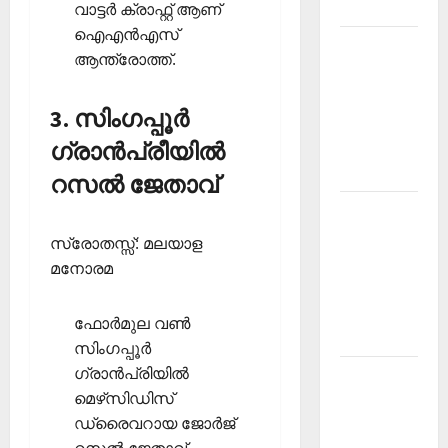
2026
വാട്ടര്‍ ക്രാഫ്റ്റ് ആണ്
ഐഎന്‍എസ്
Kerala
ആന്ത്രോത്ത്.
PSC
Current
3. സിംഗപ്പൂര്‍
Affairs
March
ഗ്രാന്‍പ്രീയില്‍
2026
റസല്‍ ജേതാവ്
Kerala
PSC
സ്രോതസ്സ്: മലയാള
Current
മനോരമ
Affairs
November
ഫോര്‍മുല വണ്‍
2025
സിംഗപ്പൂര്‍
ഗ്രാന്‍പ്രിയില്‍
Kerala
മെഴ്‌സിഡിസ്
PSC
ഡ്രൈവറായ ജോര്‍ജ്
Current