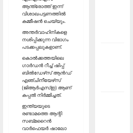
ആന്ത്രോത്ത് ഇന്ന്
PSC
വിശാഖപട്ടണത്തില്‍
Current
കമ്മീഷന്‍ ചെയ്യും.
Affairs
December
അന്തര്‍വാഹിനികളെ
2025
നശിപ്പിക്കുന്ന വിഭാഗം
പടക്കപ്പലുകളാണ്.
Kerala
PSC
കൊല്‍ക്കത്തയിലെ
Current
ഗാര്‍ഡന്‍ റീച്ച് ഷിപ്പ്
Affairs
ബില്‍ഡേഴ്‌സ് ആന്‍ഡ്
February
എഞ്ചിനീയേഴ്‌സ്
2026
(ജിആര്‍എസ്ഇ) ആണ്
കപ്പല്‍ നിര്‍മ്മിച്ചത്.
Kerala
PSC
ഇന്ത്യയുടെ
Current
രണ്ടാമത്തെ ആന്റി
Affairs
സബ്മറൈന്‍
January
വാര്‍ഫെയര്‍ ഷാലോ