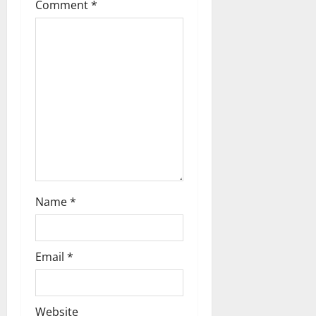
Comment
*
i
o
n
Name
*
Email
*
Website