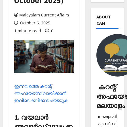
October 2025)
Malayalam Current Affairs
ABOUT
CAM
October 6, 2025
1 minute read
0
കറന്റ്
ഇന്നലത്തെ കറന്റ്
അഫയേഴ്‌സ് വായിക്കാന്‍
അഫയേഴ്
ഇവിടെ ക്ലിക്ക് ചെയ്യുക
മലയാളം
1. വയലാര്‍
കേരള പി
എസ് സി
അവാര്‍ഡ് 2025: ഇ