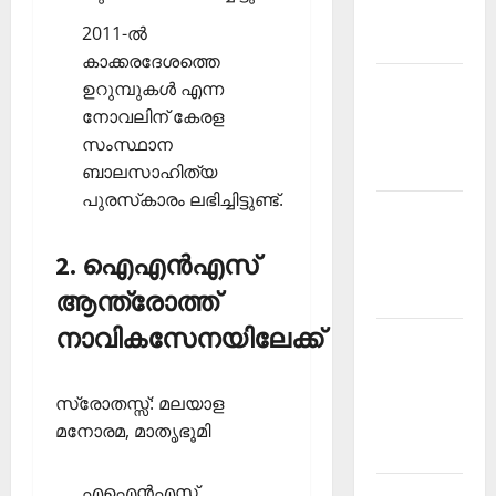
Malayalam
2011-ല്‍
2026 July
കാക്കരദേശത്തെ
Current
ഉറുമ്പുകള്‍ എന്ന
Affairs
നോവലിന്‌ കേരള
Malayalam
സംസ്ഥാന
2026 June
ബാലസാഹിത്യ
പുരസ്‌കാരം ലഭിച്ചിട്ടുണ്ട്.
Current
Affairs
2. ഐഎന്‍എസ്
Malayalam
2026 May
ആന്ത്രോത്ത്
നാവികസേനയിലേക്ക്
Kerala
PSC
Current
സ്രോതസ്സ്: മലയാള
Affairs
മനോരമ, മാതൃഭൂമി
April 2026
എഐന്‍എസ്
Kerala