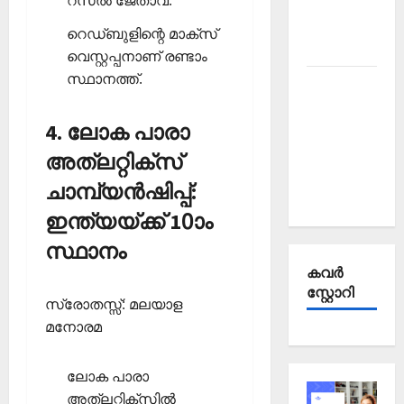
റസല്‍ ജേതാവ്.
Affairs
October
റെഡ്ബുളിന്റെ മാക്‌സ്
2025
വെസ്റ്റപ്പനാണ് രണ്ടാം
സ്ഥാനത്ത്.
Kerala
PSC
4. ലോക പാരാ
Current
Affairs
അത്‌ലറ്റിക്‌സ്
September
ചാമ്പ്യന്‍ഷിപ്പ്:
2025
ഇന്ത്യയ്ക്ക് 10ാം
സ്ഥാനം
കവര്‍
സ്റ്റോറി
സ്രോതസ്സ്: മലയാള
മനോരമ
ലോക പാരാ
അത്‌ലറ്റിക്‌സില്‍