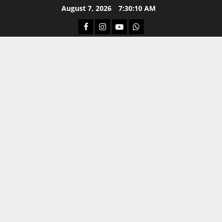
Skip
August 7, 2026
7:30:11 AM
to
Facebook
Instagram
Youtube
Whatsapp
content