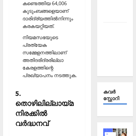
Affairs
കണ്ടെത്തിയ 64,006
October
കുടുംബങ്ങളെയാണ്
2025
ദാരിദ്ര്യത്തില്‍നിന്നും
കരകയറ്റിയത്.
Kerala
PSC
നിയമസഭയുടെ
Current
പ്രത്യേക
Affairs
സമ്മേളനത്തിലാണ്
September
അതിദരിദ്രരില്ലാ
2025
കേരളത്തിന്റെ
പ്രഖ്യാപനം നടത്തുക.
കവര്‍
5.
സ്റ്റോറി
തൊഴിലില്ലായ്മ
നിരക്കില്‍
വര്‍ദ്ധനവ്