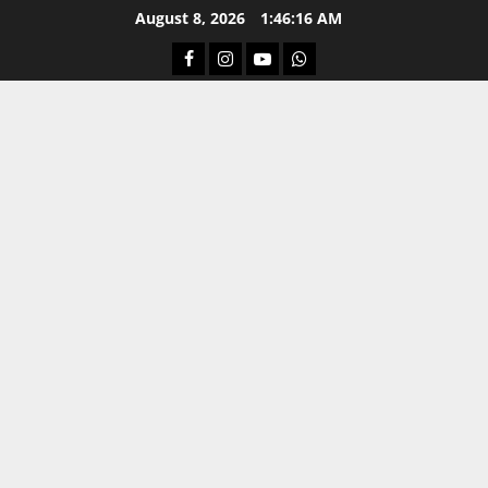
Skip
August 8, 2026
1:46:17 AM
to
Facebook
Instagram
Youtube
Whatsapp
content