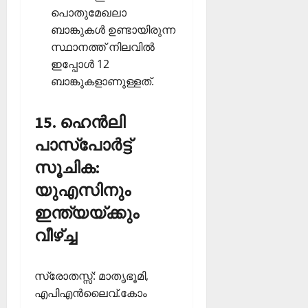
പൊതുമേഖലാ
ബാങ്കുകള്‍ ഉണ്ടായിരുന്ന
സ്ഥാനത്ത് നിലവില്‍
ഇപ്പോള്‍ 12
ബാങ്കുകളാണുള്ളത്.
15. ഹെന്‍ലി
പാസ്‌പോര്‍ട്ട്
സൂചിക:
യുഎസിനും
ഇന്ത്യയ്ക്കും
വീഴ്ച്ച
സ്രോതസ്സ്: മാതൃഭൂമി,
എപിഎന്‍ലൈവ്.കോം