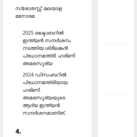
PSC
സ്രോതസ്സ്: മലയാള
Current
മനോരമ
Affairs
December
2025 ഒക്ടോബറില്‍
2025
ഇന്ത്യന്‍ സന്ദര്‍ശനം
നടത്തിയ ശ്രീലങ്കന്‍
Kerala
പ്രധാനമന്ത്രി: ഹരിണി
PSC
അമരസൂര്യ
Current
Affairs
2024 ഡിസംബറില്‍
February
പ്രധാനമന്ത്രിയായ
2026
ഹരിണി
അമരസൂര്യയുടെ
Kerala
ആദ്യ ഇന്ത്യന്‍
PSC
സന്ദര്‍ശനമാണിത്.
Current
Affairs
4.
January