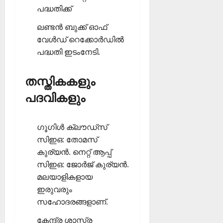
പദ്ധതിക്ക്
ലണ്ടന്‍ ബുക്ക് ഓഫ്
വേള്‍ഡ് റെക്കോര്‍ഡില്‍
പദ്ധതി ഇടംനേടി.
തസ്തികകളും
പദവികളും
ഗൂഗിള്‍ ക്ലൗഡ്‌സ്
സിഇഒ: തോമസ്
കുര്യന്‍. നെറ്റ് ആപ്പ്
സിഇഒ: ജോര്‍ജ് കുര്യന്‍.
മലയാളികളായ
ഇരുവരും
സഹോദരങ്ങളാണ്.
കേന്ദ്ര ശാസ്ത്ര