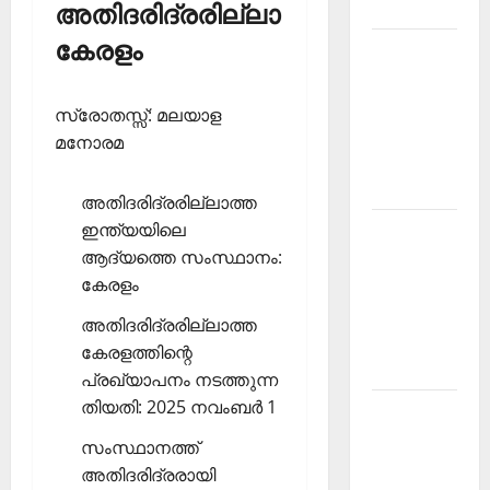
2026
അതിദരിദ്രരില്ലാ
കേരളം
Kerala
PSC
Current
സ്രോതസ്സ്: മലയാള
Affairs
മനോരമ
March
2026
അതിദരിദ്രരില്ലാത്ത
ഇന്ത്യയിലെ
Kerala
ആദ്യത്തെ സംസ്ഥാനം:
PSC
കേരളം
Current
Affairs
അതിദരിദ്രരില്ലാത്ത
November
കേരളത്തിന്റെ
2025
പ്രഖ്യാപനം നടത്തുന്ന
തിയതി: 2025 നവംബര്‍ 1
Kerala
PSC
സംസ്ഥാനത്ത്
Current
അതിദരിദ്രരായി