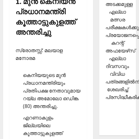
1. മുന്‍ കെനിയന്‍
അടക്കമുള്ള
പ്രധാനമന്ത്രി
എല്ലാ
മത്സര
കൂത്താട്ടുകുളത്ത്
പരീക്ഷകള്‍ക്കു
അന്തരിച്ചു
പ്രയോജനപ്പെ
കറന്റ്
സ്രോതസ്സ്: മലയാള
അഫയേഴ്‌സ്
മനോരമ
എല്ലാ
ദിവസവും
വിവിധ
കെനിയയുടെ മുന്‍
പത്രങ്ങളില്‍നി
പ്രധാനമന്ത്രിയും
ശേഖരിച്ച്
പ്രതിപക്ഷ നേതാവുമായ
പ്രസിദ്ധീകരിക്
റയ്‌ല അമോലോ ഒഡിങ്ക
(80) അന്തരിച്ചു.
എറണാകുളം
ജില്ലയിലെ
കൂത്താട്ടുകുളത്ത്