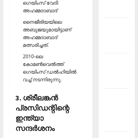
ഗെയിംസ് വേദി:
Malayalam
അഹമ്മദാബാദ്
2026 July
നൈജീരിയയിലെ
Current
അബുജയുമായിട്ടാണ്
Affairs
അഹമ്മദാബാദ്
Malayalam
മത്സരിച്ചത്.
2026 June
2010-ലെ
Current
കോമണ്‍വെല്‍ത്ത്
Affairs
ഗെയിംസ് ഡല്‍ഹിയില്‍
Malayalam
വച്ച് നടന്നിരുന്നു.
2026 May
Kerala
3. ശ്രീലങ്കന്‍
PSC
പ്രസിഡന്റിന്റെ
Current
ഇന്ത്യാ
Affairs
April 2026
സന്ദര്‍ശനം
Kerala