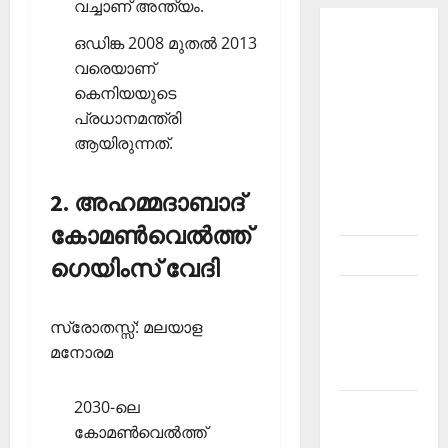
വച്ചാണ് അന്ത്യം.
About
ഒഡിങ്ക 2008 മുതല്‍ 2013
Current
വരെയാണ്
Affairs
കെനിയയുടെ
Malayalam-
പ്രധാനമന്ത്രി
Kerala
ആയിരുന്നത്.
PSC
current
2. അഹമ്മദാബാദ്
affairs
കോമണ്‍വെല്‍ത്ത്
Contact
ഗെയിംസ് വേദി
Current
Affairs
സ്രോതസ്സ്: മലയാള
2026
മനോരമ
Malayalam
2030-ലെ
Current
കോമണ്‍വെല്‍ത്ത്
Affairs