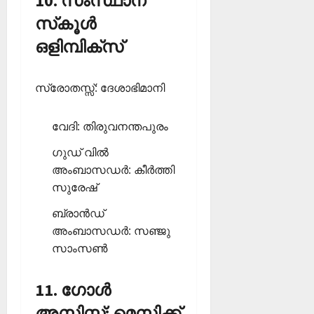
10. സംസ്ഥാന
സ്‌കൂള്‍
ഒളിമ്പിക്‌സ്
സ്രോതസ്സ്: ദേശാഭിമാനി
വേദി: തിരുവനന്തപുരം
ഗുഡ് വില്‍
അംബാസഡര്‍: കീര്‍ത്തി
സുരേഷ്
ബ്രാന്‍ഡ്
അംബാസഡര്‍: സഞ്ജു
സാംസണ്‍
11. ഗോള്‍
അസിസ്റ്റ്: മെസിക്ക്