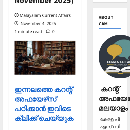
November 2025)
Malayalam Current Affairs
ABOUT
CAM
November 4, 2025
1 minute read
0
കറന്റ്
ഇന്നലത്തെ കറന്റ്
അഫയേഴ്
അഫയേഴ്‌സ്
മലയാളം
പഠിക്കാന്‍ ഇവിടെ
ക്ലിക്ക് ചെയ്യുക
കേരള പി
എസ് സി