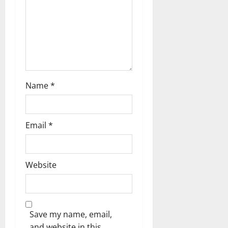
n
Name
*
Email
*
Website
Save my name, email,
and website in this