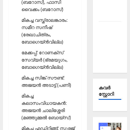
Affairs
(ബറോസ്), ഫാസി
October
വൈക്കം (ബറോസ്)
2025
മികച്ച വസ്ത്രാലങ്കാരം:
Kerala
സമീറ സനീഷ്
PSC
(രേഖാചിത്രം,
Current
ബോഗെയ്ന്‍വില്ല)
Affairs
മേക്കപ്പ്: റോണക്സ്
September
സേവ്യര്‍ (ഭ്രമയുഗം,
2025
ബോഗെയ്ന്‍വില്ല)
മികച്ച സിങ്ക് സൗണ്ട്:
അജയന്‍ അടാട്ട് (പണി)
കവര്‍
സ്റ്റോറി
മികച്ച
കലാസംവിധായകന്‍:
അജയന്‍ ചാലിശ്ശേരി
(മഞ്ഞുമ്മല്‍ ബോയ്സ്)
മികച്ച എഡിറ്റിങ്ങ്: സൂരജ്