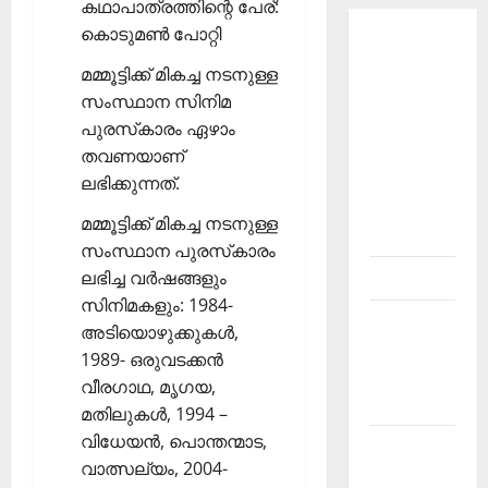
കഥാപാത്രത്തിന്റെ പേര്:
കൊടുമണ്‍ പോറ്റി
About
Current
മമ്മൂട്ടിക്ക് മികച്ച നടനുള്ള
Affairs
സംസ്ഥാന സിനിമ
Malayalam-
പുരസ്‌കാരം ഏഴാം
Kerala
തവണയാണ്
PSC
ലഭിക്കുന്നത്.
current
മമ്മൂട്ടിക്ക് മികച്ച നടനുള്ള
affairs
സംസ്ഥാന പുരസ്‌കാരം
ലഭിച്ച വര്‍ഷങ്ങളും
Contact
സിനിമകളും: 1984-
Current
അടിയൊഴുക്കുകള്‍,
Affairs
1989- ഒരുവടക്കന്‍
2026
വീരഗാഥ, മൃഗയ,
Malayalam
മതിലുകള്‍, 1994 –
വിധേയന്‍, പൊന്തന്മാട,
Current
വാത്സല്യം, 2004-
Affairs