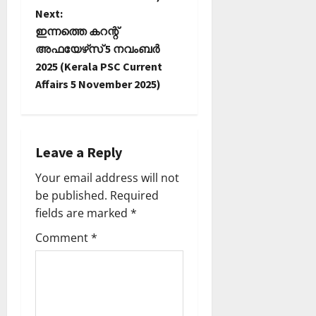
t
Next:
ഇന്നത്തെ കറന്റ്
n
അഫയേഴ്‌സ് 5 നവംബർ
2025 (Kerala PSC Current
a
Affairs 5 November 2025)
v
i
Leave a Reply
g
Your email address will not
a
be published.
Required
fields are marked
*
t
Comment
*
i
o