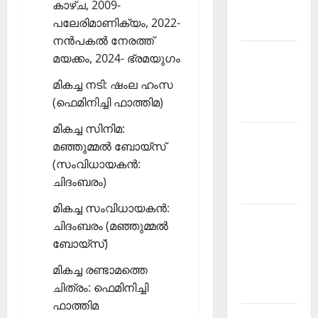
കാഴ്ച, 2009-
Malayalam
പലേരിമാണിക്യം, 2022-
2026 July
നന്‍പകല്‍ നേരത്ത്
Current
മയക്കം, 2024- ഭ്രമയുഗം
Affairs
മികച്ച നടി: ഷംല ഹംസ
Malayalam
(ഫെമിനിച്ചി ഫാത്തിമ)
2026 June
മികച്ച സിനിമ:
Current
മഞ്ഞുമ്മല്‍ ബോയ്‌സ്
Affairs
(സംവിധായകന്‍:
Malayalam
ചിദംബരം)
2026 May
മികച്ച സംവിധായകന്‍:
Kerala
ചിദംബരം (മഞ്ഞുമ്മല്‍
PSC
ബോയ്സ്)
Current
മികച്ച രണ്ടാമത്തെ
Affairs
ചിത്രം: ഫെമിനിച്ചി
April 2026
ഫാത്തിമ
Kerala