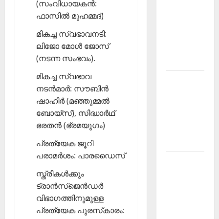
(സംവിധായകന്‍:
PSC
ഫാസില്‍ മുഹമ്മദ്)
Current
മികച്ച സ്വഭാവനടി:
Affairs
ലിജോ മോള്‍ ജോസ്
December
(നടന്ന സംഭവം).
2025
മികച്ച സ്വഭാവ
Kerala
നടന്‍മാര്‍: സൗബിന്‍
PSC
ഷാഹിര്‍ (മഞ്ഞുമ്മല്‍
Current
ബോയ്സ്), സിദ്ധാര്‍ഥ്
Affairs
ഭരതന്‍ (ഭ്രമയുഗം)
February
2026
പ്രത്യേക ജൂറി
പരാമര്‍ശം: പാരഡൈസ്
Kerala
PSC
സ്ത്രീകള്‍ക്കും
Current
ട്രാന്‍സ്‌ജെന്‍ഡര്‍
Affairs
വിഭാഗത്തിനുമുള്ള
January
പ്രത്യേക പുരസ്‌കാരം: