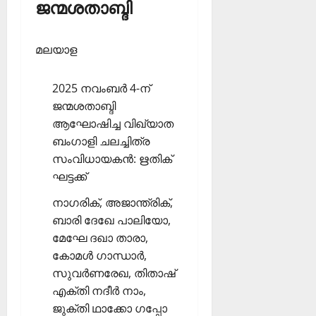
ജന്മശതാബ്ദി
മലയാള
2025 നവംബര്‍ 4-ന്
ജന്മശതാബ്ദി
ആഘോഷിച്ച വിഖ്യാത
ബംഗാളി ചലച്ചിത്ര
സംവിധായകന്‍: ഋതിക്
ഘട്ടക്ക്
നാഗരിക്, അജാന്ത്രിക്,
ബാരി ദേഖേ പാലിയോ,
മേഘേ ദഖാ താരാ,
കോമള്‍ ഗാന്ധാര്‍,
സുവര്‍ണരേഖ, തിതാഷ്
എക്തി നദീര്‍ നാം,
ജുക്തി ഥാക്കോ ഗപ്പോ