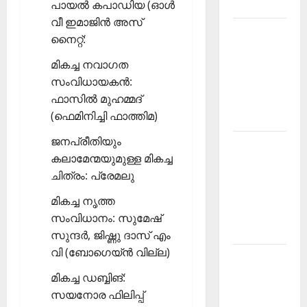
2026
പായല്‍ കപാഡിയ (ഓള്‍
വീ ഇമാജിന്‍ അസ്
Kerala
നൈറ്റ്:
PSC
മികച്ച നവാഗത
Current
സംവിധായകന്‍:
Affairs
ഫാസില്‍ മുഹമ്മദ്
March
(ഫെമിനിച്ചി ഫാത്തിമ)
2026
ജനപ്രീതിയും
Kerala
കലാമേന്മയുമുള്ള മികച്ച
PSC
ചിത്രം: പ്രേമലു
Current
Affairs
മികച്ച നൃത്ത
November
സംവിധാനം: സുമേഷ്
2025
സുന്ദര്‍, ജിഷ്ണു ദാസ് എം
വി (ബോഗെയ്ന്‍ വില്ല)
Kerala
PSC
മികച്ച ഡബ്ബിങ്:
Current
സയനോര ഫിലിപ്പ്