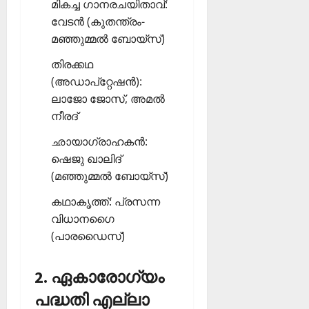
മികച്ച ഗാനരചയിതാവ്:
വേടന്‍ (കുതന്ത്രം-
മഞ്ഞുമ്മല്‍ ബോയ്സ്)
തിരക്കഥ
(അഡാപ്‌റ്റേഷന്‍):
ലാജോ ജോസ്, അമല്‍
നീരദ്
ഛായാഗ്രാഹകന്‍:
ഷെജു ഖാലിദ്
(മഞ്ഞുമ്മല്‍ ബോയ്സ്)
കഥാകൃത്ത്: പ്രസന്ന
വിധാനഗൈ
(പാരഡൈസ്)
2. ഏകാരോഗ്യം
പദ്ധതി എല്ലാ