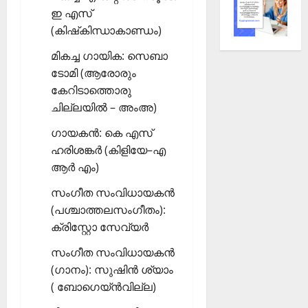
ഇ എസ്
(കിഷ്‌കിന്ധാകാണ്ഡം)
മികച്ച ഗായിക: സെബാ
ടോമി (ആരോരും
കേറിടാത്തൊരു
ചില്ലയില്‍ – അംഅ)
ഗായകന്‍: കെ എസ്
ഹരിശങ്കര്‍ (കിളിയേ–എ
ആര്‍ എം)
സംഗീത സംവിധായകന്‍
(പശ്ചാത്തലസംഗീതം):
ക്രിസ്റ്റോ സേവ്യര്‍
സംഗീത സംവിധായകന്‍
(ഗാനം): സുഷിന്‍ ശ്യാം
( ബോഗെയ്ന്‍വില്ല)