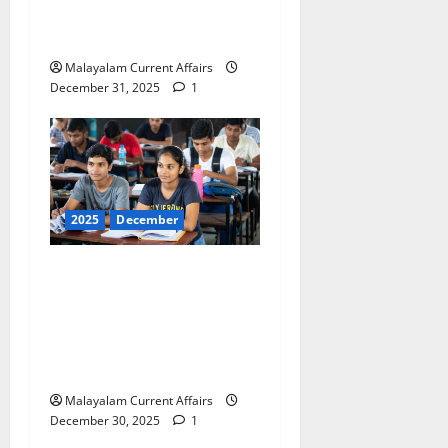
PSC Current Affairs 31
December 2025)
Malayalam Current Affairs
December 31, 2025
1
2025
December
ഇന്നത്തെ കറന്റ്
അഫയേഴ്‌സ് 30
ഡിസംബര്‍ 2025 (Kerala
PSC Current Affairs 30
December 2025)
Malayalam Current Affairs
December 30, 2025
1