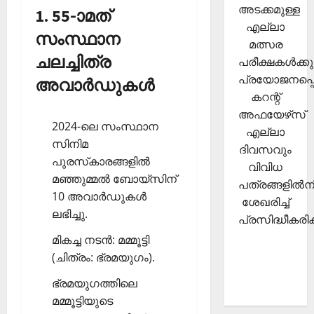
അടക്കമുള്ള
1. 55-ാമത്
എല്ലാ
സംസ്ഥാന
മത്സര
ചലച്ചിത്ര
പരീക്ഷകള്‍ക്കു
പ്രയോജനപ്പെ
അവാര്‍ഡുകള്‍
കറന്റ്
അഫയേഴ്‌സ്
2024-ലെ സംസ്ഥാന
എല്ലാ
സിനിമ
ദിവസവും
പുരസ്‌കാരങ്ങളിൽ
വിവിധ
മഞ്ഞുമ്മൽ ബോയ്‌സിന്
പത്രങ്ങളില്‍നി
10 അവാർഡുകൾ
ശേഖരിച്ച്
ലഭിച്ചു.
പ്രസിദ്ധീകരിക്
മികച്ച നടന്‍: മമ്മൂട്ടി
(ചിത്രം: ഭ്രമയുഗം).
ഭ്രമയുഗത്തിലെ
മമ്മൂട്ടിയുടെ