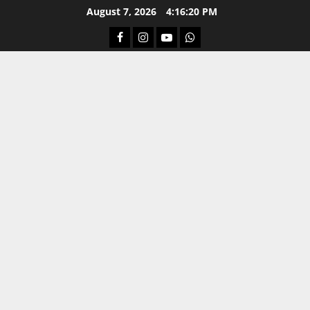
Skip
August 7, 2026
4:16:21 PM
to
Facebook
Instagram
Youtube
Whatsapp
content