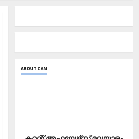
ABOUT CAM
കറന്റ് അഫയേഴ്‌സ് മലയാളം