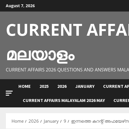
Skip
August 7, 2026
to
content
CURRENT AFFA
മലയാളം
CURRENT AFFAIRS 2026 QUESTIONS AND ANSWERS MAL
HOME
2025
2026
JANUARY
CURRENT AF
CURRENT AFFAIRS MALAYALAM 2026 MAY
CURREN
Home
2026
January
9
ഇന്നത്തെ കറന്റ് അഫയേഴ്‌സ് 