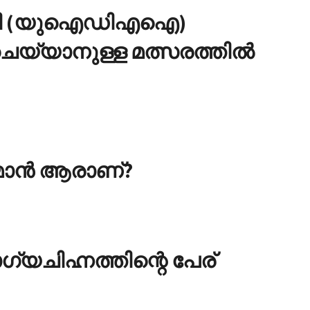
്കായി (യുഐഡിഎഐ)
െയ്യാനുള്ള മത്സരത്തില്‍
?
ന്‍ ആരാണ്?
ിഹ്നത്തിന്റെ പേര്