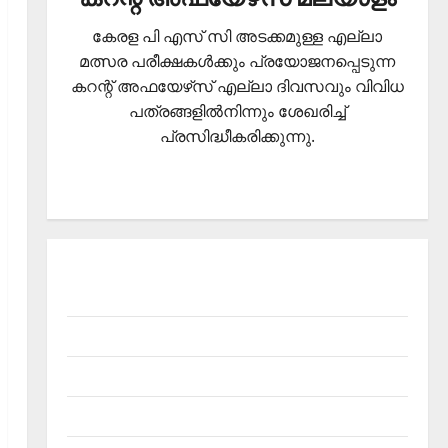
കേരള പി എസ് സി അടക്കമുള്ള എല്ലാ
മത്സര പരീക്ഷകള്‍ക്കും പ്രയോജനപ്പെടുന്ന
കറന്റ് അഫയേഴ്‌സ് എല്ലാ ദിവസവും വിവിധ
പത്രങ്ങളില്‍നിന്നും ശേഖരിച്ച്
പ്രസിദ്ധീകരിക്കുന്നു.
About Current Affairs Malayalam- Kerala PSC
current affairs
Contact
Current Affairs 2026 Malayalam
Current Affairs Malayalam 2026 July