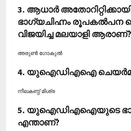
3. ആധാര്‍ അതോറിറ്റിക
ഭാഗ്യചിഹ്നം രൂപകല്‍പന ച
വിജയിച്ച മലയാളി ആരാണ്
അരുണ്‍ ഗോകുല്‍
4. യുഐഡിഎഐ ചെയര്‍മാ
നീലകണ്ഠ് മിശ്ര
5. യുഐഡിഎഐയുടെ ഭാഗ്യച
എന്താണ്?