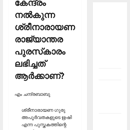
കേന്ദ്രം
About
നല്‍കുന്ന
Current
ശ്രീനാരായണ
Affairs
Malayalam-
രാജ്യാന്തര
Kerala
PSC
പുരസ്‌കാരം
current
ലഭിച്ചത്
affairs
ആര്‍ക്കാണ്?
Contact
Current
Affairs
എം ചന്ദ്രബാബു
2026
Malayalam
ശ്രീനാരായണ ഗുരു
അപൂര്‍വതകളുടെ ഋഷി
Current
എന്ന പുസ്തകത്തിന്റെ
Affairs