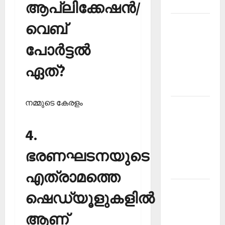
ആപ്ലിക്കേഷന്‍/
2026
Kerala
വെബ്
PSC
പോര്‍ട്ടല്‍
Current
Affairs
ഏത്?
March
2026
നമ്മുടെ കേരളം
Kerala
PSC
4.
Current
Affairs
ഭരണഘടനയുടെ
November
2025
എത്രാമത്തെ
Kerala
ഷെഡ്യൂളുകളില്‍
PSC
Current
ആണ്