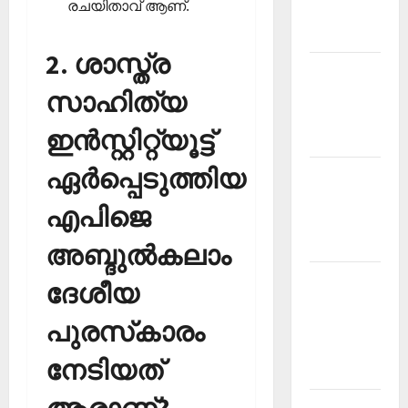
രചയിതാവ് ആണ്.
Malayalam
2026 July
2. ശാസ്ത്ര
Current
Affairs
സാഹിത്യ
Malayalam
ഇന്‍സ്റ്റിറ്റ്യൂട്ട്
2026 June
ഏര്‍പ്പെടുത്തിയ
Current
Affairs
എപിജെ
Malayalam
2026 May
അബ്ദുല്‍കലാം
Kerala
ദേശീയ
PSC
പുരസ്‌കാരം
Current
Affairs
നേടിയത്
April 2026
ആരാണ്?
Kerala