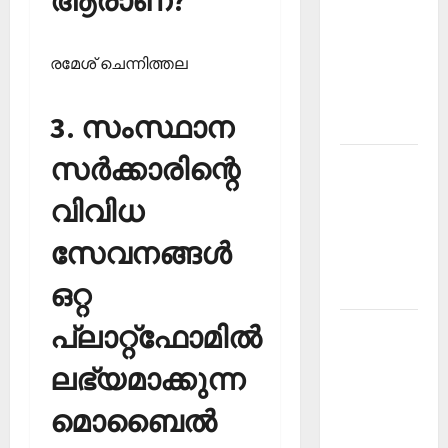
PSC
Current
രമേശ് ചെന്നിത്തല
Affairs
December
3. സംസ്ഥാന
2025
സര്‍ക്കാരിന്റെ
Kerala
PSC
വിവിധ
Current
Affairs
സേവനങ്ങള്‍
February
ഒറ്റ
2026
പ്ലാറ്റ്‌ഫോമില്‍
Kerala
PSC
ലഭ്യമാക്കുന്ന
Current
Affairs
മൊബൈല്‍
January