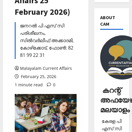
Affairs 25
February 2026)
ABOUT
CAM
ജനറല്‍ പി എസ് സി
പരിശീലനം,
സില്‍വര്‍ലീഫ് അക്കാദമി,
കോഴിക്കോട്, ഫോണ്‍: 82
81 99 22 31
Malayalam Current Affairs
February 25, 2026
1 minute read
0
കറന്റ്
അഫയേഴ്
മലയാളം
കേരള പി
എസ് സി