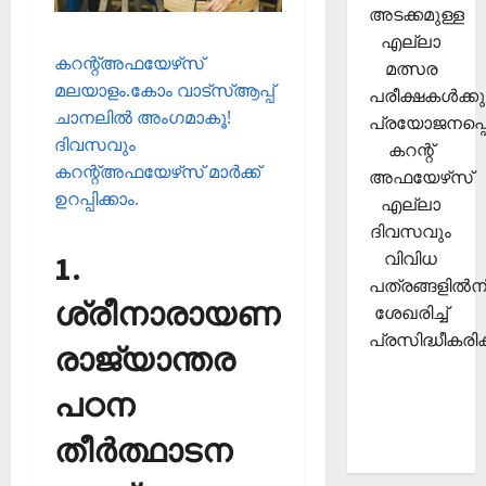
അടക്കമുള്ള
എല്ലാ
കറന്റ്അഫയേഴ്‌സ്
മത്സര
മലയാളം.കോം വാട്‌സ്ആപ്പ്
പരീക്ഷകള്‍ക്കു
ചാനലില്‍ അംഗമാകൂ!
പ്രയോജനപ്പെ
ദിവസവും
കറന്റ്
കറന്റ്അഫയേഴ്‌സ് മാര്‍ക്ക്
അഫയേഴ്‌സ്
ഉറപ്പിക്കാം.
എല്ലാ
ദിവസവും
വിവിധ
1.
പത്രങ്ങളില്‍നി
ശ്രീനാരായണ
ശേഖരിച്ച്
പ്രസിദ്ധീകരിക്
രാജ്യാന്തര
പഠന
തീര്‍ത്ഥാടന