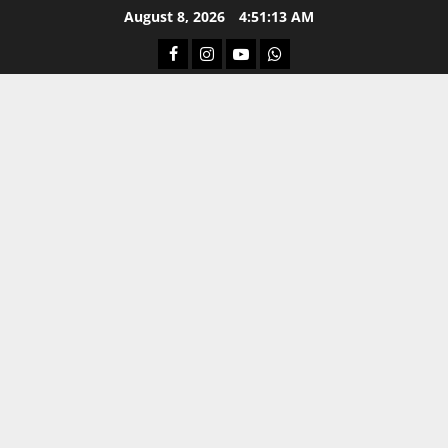
Skip
August 8, 2026
4:51:14 AM
to
Facebook
Instagram
Youtube
Whatsapp
content