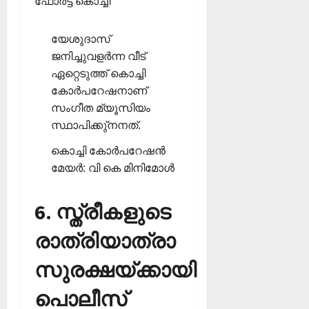
ഫോര്‍ട്ട് കൊച്ചി
യേശുദാസ്
ജനിച്ചുവളര്‍ന്ന വീട്
ഏറ്റെടുത്ത് കൊച്ചി
കോര്‍പറേഷനാണ്
സംഗീത മ്യൂസിയം
സ്ഥാപിക്കു്‌നനത്.
കൊച്ചി കോര്‍പറേഷന്‍
മേയര്‍: വി കെ മിനിമോള്‍
6. സ്ത്രീകളുടെ
രാത്രിയാത്രാ
സുരക്ഷയ്ക്കായി
പൊലീസ്