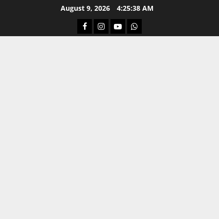
Skip
August 9, 2026
4:25:38 AM
to
Facebook
Instagram
Youtube
Whatsapp
content