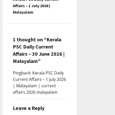
t
Affairs – 1 July 2026 |
n
Malayalam
a
v
1 thought on “
Kerala
i
PSC Daily Current
g
Affairs – 30 June 2026 |
Malayalam
”
a
Pingback:
Kerala PSC Daily
t
Current Affairs – 1 July 2026
i
| Malayalam | current
affairs 2026 malayalam
o
n
Leave a Reply