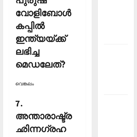
പുരുഷ
PSC
വോളിബോള്‍
Current
Affairs
കപ്പില്‍
December
ഇന്ത്യയ്ക്ക്
2025
ലഭിച്ച
Kerala
PSC
മെഡലേത്?
Current
Affairs
February
വെങ്കലം
2026
7.
Kerala
PSC
അന്താരാഷ്ട്ര
Current
Affairs
ഛിന്നഗ്രഹ
January