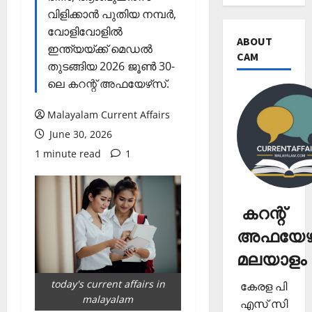
വിളിക്കാന്‍ പുതിയ നമ്പര്‍,
വോളിവോളില്‍
ABOUT
ഇന്ത്യയ്ക്ക് മെഡല്‍
CAM
തുടങ്ങിയ 2026 ജൂണ്‍ 30-
ലെ കറന്റ് അഫയേഴ്‌സ്.
Malayalam Current Affairs
June 30, 2026
1 minute read
1
കറന്റ്
അഫയേഴ്
മലയാളം
today's current affairs in
കേരള പി
malayalam
എസ് സി