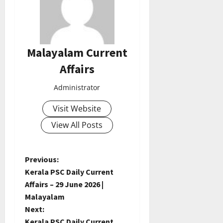
Malayalam Current
Affairs
Administrator
Visit Website
View All Posts
P
Previous:
Kerala PSC Daily Current
o
Affairs – 29 June 2026 |
Malayalam
s
Next:
Kerala PSC Daily Current