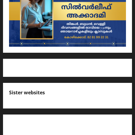
Sister websites
എസ് സി ഇ ആര്‍ ടി പാഠപുസ്തകങ്ങളിലെ
നോട്ടുകള്‍