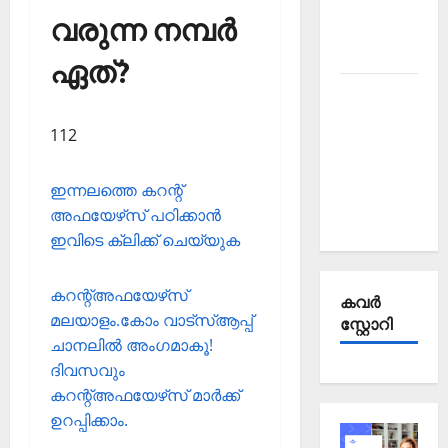
Affairs
വരുന്ന നമ്പര്‍
October
2025
ഏത്?
Kerala
PSC
112
Current
Affairs
ഇന്നലത്തെ കറന്റ്
September
അഫയേഴ്‌സ് പഠിക്കാന്‍
2025
ഇവിടെ ക്ലിക്ക് ചെയ്യുക
കറന്റ്അഫയേഴ്‌സ്
കവര്‍
മലയാളം.കോം വാട്‌സ്ആപ്പ്
സ്റ്റോറി
ചാനലില്‍ അംഗമാകൂ!
ദിവസവും
കറന്റ്അഫയേഴ്‌സ് മാര്‍ക്ക്
ഉറപ്പിക്കാം.