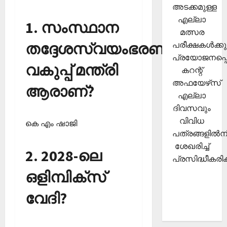
അടക്കമുള്ള
എല്ലാ
1. സംസ്ഥാന
മത്സര
പരീക്ഷകള്‍ക്കു
തദ്ദേശസ്വയംഭരണ
പ്രയോജനപ്പെ
വകുപ്പ് മന്ത്രി
കറന്റ്
അഫയേഴ്‌സ്
ആരാണ്?
എല്ലാ
ദിവസവും
വിവിധ
കെ എം ഷാജി
പത്രങ്ങളില്‍നി
ശേഖരിച്ച്
2. 2028-ലെ
പ്രസിദ്ധീകരിക്
ഒളിമ്പിക്‌സ്
വേദി?