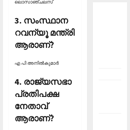
ലൊസാഞ്ചലസ്‌
About
3. സംസ്ഥാന
Current
Affairs
റവന്യൂ മന്ത്രി
Malayalam-
Kerala
ആരാണ്?
PSC
current
affairs
എ പി അനില്‍കുമാര്‍
Contact
4. രാജ്യസഭാ
Current
പ്രതിപക്ഷ
Affairs
2026
നേതാവ്
Malayalam
ആരാണ്?
Current
Affairs