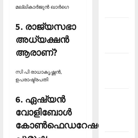
Malayalam
മല്ലികാര്‍ജുന്‍ ഖാര്‍ഗെ
2026 July
Current
5. രാജ്യസഭാ
Affairs
അധ്യക്ഷന്‍
Malayalam
2026 June
ആരാണ്?
Current
Affairs
സി പി രാധാകൃഷ്ണന്‍,
Malayalam
ഉപരാഷ്ട്രപതി
2026 May
Kerala
6. ഏഷ്യന്‍
PSC
വോളിബോള്‍
Current
Affairs
കോണ്‍ഫെഡറേഷന്‍
April 2026
Kerala