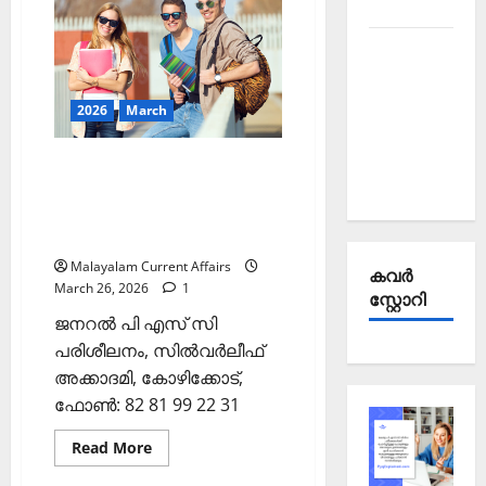
2025
അഫയേഴ്‌സ്
27
മാര്‍ച്ച്‌
Kerala
2026
(Kerala
PSC
PSC
Current
Current
2026
March
Affairs
Affairs
27
March
September
2026)
ഇന്നത്തെ കറന്റ്
2025
അഫയേഴ്‌സ് 26 മാര്‍ച്ച്‌ 2026
(Kerala PSC Current Affairs
26 March 2026)
Malayalam Current Affairs
കവര്‍
March 26, 2026
1
സ്റ്റോറി
ജനറല്‍ പി എസ് സി
പരിശീലനം, സില്‍വര്‍ലീഫ്
അക്കാദമി, കോഴിക്കോട്,
ഫോണ്‍: 82 81 99 22 31
Read
Read More
more
about