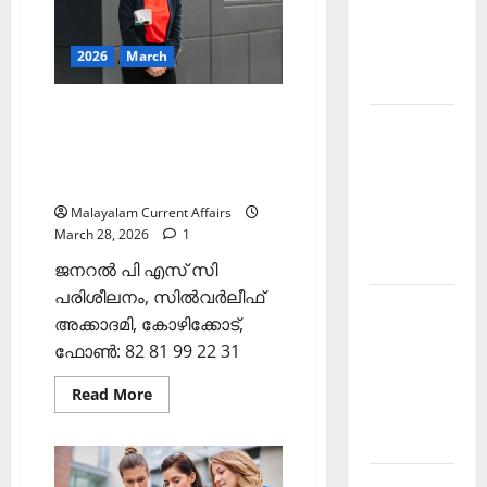
Current
2026
(Kerala
Affairs
PSC
Current
December
2026
March
Affairs
29
2025
March
2026)
ഇന്നത്തെ കറന്റ്
Kerala
അഫയേഴ്‌സ് 28 മാര്‍ച്ച്‌ 2026
PSC
(Kerala PSC Current Affairs
Current
28 March 2026)
Affairs
Malayalam Current Affairs
February
March 28, 2026
1
2026
ജനറല്‍ പി എസ് സി
പരിശീലനം, സില്‍വര്‍ലീഫ്
Kerala
അക്കാദമി, കോഴിക്കോട്,
PSC
ഫോണ്‍: 82 81 99 22 31
Current
Affairs
Read
Read More
more
January
about
ഇന്നത്തെ
2026
കറന്റ്
അഫയേഴ്‌സ്
Kerala
28