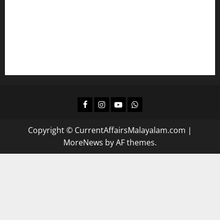
കമ്പനി/ ബോര്‍ഡ്/ കോര്‍പ്പറേഷന്‍ എല്‍ജിഎസിന്
പഠിക്കാം
ദിവസവും റിവിഷന്‍ നടത്താന്‍
Facebook
Instagram
Youtube
Whatsapp
Copyright © CurrentAffairsMalayalam.com
|
MoreNews
by AF themes.