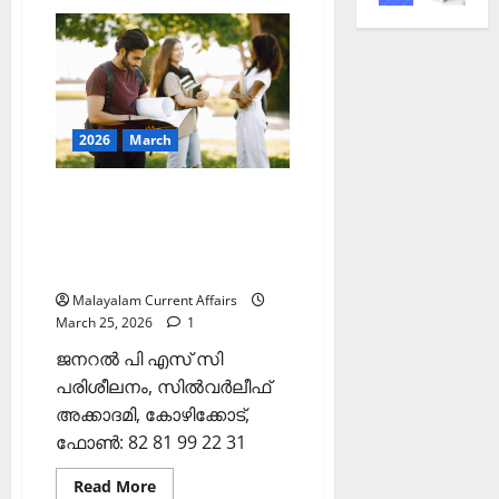
ഇന്നത്തെ
കറന്റ്
അഫയേഴ്‌സ്
26
മാര്‍ച്ച്‌
2026
(Kerala
PSC
Current
2026
March
Affairs
26
March
2026)
ഇന്നത്തെ കറന്റ്
അഫയേഴ്‌സ് 25 മാര്‍ച്ച്‌ 2026
(Kerala PSC Current Affairs
25 March 2026)
Malayalam Current Affairs
March 25, 2026
1
ജനറല്‍ പി എസ് സി
പരിശീലനം, സില്‍വര്‍ലീഫ്
അക്കാദമി, കോഴിക്കോട്,
ഫോണ്‍: 82 81 99 22 31
Read
Read More