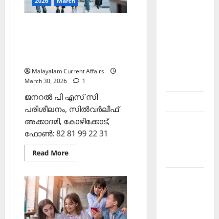
2026
March
Affairs
Current
31
March
Affairs
2026)
ഇന്നത്തെ കറന്റ്
Malayalam-
അഫയേഴ്‌സ് 30 മാര്‍ച്ച്‌ 2026
Kerala
(Kerala PSC Current Affairs
PSC
30 March 2026)
current
Malayalam Current Affairs
affairs
March 30, 2026
1
ജനറല്‍ പി എസ് സി
Contact
പരിശീലനം, സില്‍വര്‍ലീഫ്
Current
അക്കാദമി, കോഴിക്കോട്,
Affairs
ഫോണ്‍: 82 81 99 22 31
2026
Read
Read More
Malayalam
more
about
ഇന്നത്തെ
Current
കറന്റ്
അഫയേഴ്‌സ്
Affairs
30
മാര്‍ച്ച്‌
Malayalam
2026
2026 July
(Kerala