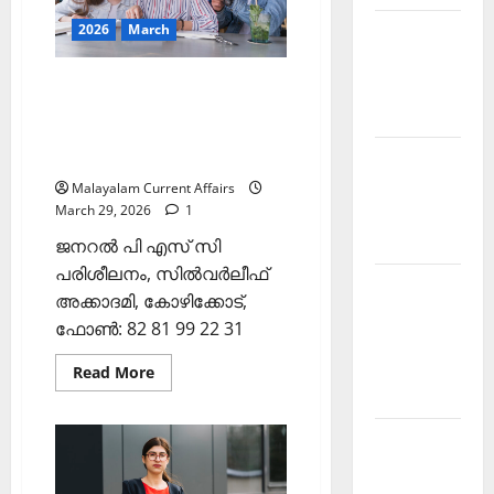
PSC
Current
2026
March
Current
Affairs
30
Affairs
March
2026)
ഇന്നത്തെ കറന്റ്
Malayalam
അഫയേഴ്‌സ് 29 മാര്‍ച്ച്‌ 2026
2026 June
(Kerala PSC Current Affairs
Current
29 March 2026)
Affairs
Malayalam Current Affairs
March 29, 2026
1
Malayalam
2026 May
ജനറല്‍ പി എസ് സി
പരിശീലനം, സില്‍വര്‍ലീഫ്
Kerala
അക്കാദമി, കോഴിക്കോട്,
PSC
ഫോണ്‍: 82 81 99 22 31
Current
Affairs
Read
Read More
more
April 2026
about
ഇന്നത്തെ
കറന്റ്
Kerala
അഫയേഴ്‌സ്
29
PSC
മാര്‍ച്ച്‌