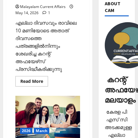
ABOUT
Malayalam Current Affairs
CAM
May 14, 2026
1
എല്ലാ ദിവസവും രാവിലെ
10 മണിയോടെ അതാത്
ദിവസത്തെ
പത്രങ്ങളില്‍നിന്നും
ശേഖരിച്ച കറന്റ്
അഫയേഴ്‌സ്
പ്രസിദ്ധീകരിക്കുന്നു
കറന്റ്
Read
Read More
more
അഫയേഴ്
about
ഇന്നത്തെ
കറന്റ്
മലയാളം
അഫയേഴ്‌സ്
2026
മെയ്
കേരള പി
14
എസ് സി
(Kerala
PSC
അടക്കമുള്ള
Current
2026
March
Affairs
എല്ലാ
14