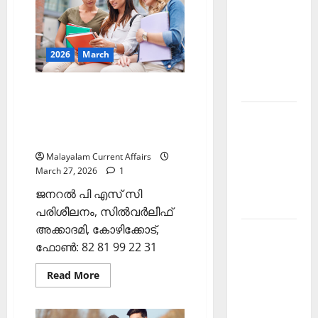
മാര്‍ച്ച്‌
PSC
2026
(Kerala
Current
PSC
Current
Affairs
2026
March
Affairs
28
March
March
2026
2026)
ഇന്നത്തെ കറന്റ്
അഫയേഴ്‌സ് 27 മാര്‍ച്ച്‌ 2026
Kerala
(Kerala PSC Current Affairs
PSC
27 March 2026)
Current
Malayalam Current Affairs
Affairs
March 27, 2026
1
November
ജനറല്‍ പി എസ് സി
2025
പരിശീലനം, സില്‍വര്‍ലീഫ്
അക്കാദമി, കോഴിക്കോട്,
Kerala
ഫോണ്‍: 82 81 99 22 31
PSC
Current
Read
Read More
more
Affairs
about
October
ഇന്നത്തെ
കറന്റ്