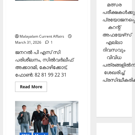
May
മത്സര
2026)
ഇന്നത്തെ കറന്റ്
പരീക്ഷകള്‍ക്കു
അഫയേഴ്‌സ് 31 മാര്‍ച്ച്‌ 2026
പ്രയോജനപ്പെ
(Kerala PSC Current Affairs
കറന്റ്
31 March 2026)
അഫയേഴ്‌സ്
Malayalam Current Affairs
എല്ലാ
March 31, 2026
1
ദിവസവും
ജനറല്‍ പി എസ് സി
വിവിധ
പരിശീലനം, സില്‍വര്‍ലീഫ്
പത്രങ്ങളില്‍നി
അക്കാദമി, കോഴിക്കോട്,
ശേഖരിച്ച്
ഫോണ്‍: 82 81 99 22 31
പ്രസിദ്ധീകരിക്
Read
Read More
more
about
ഇന്നത്തെ
കറന്റ്
അഫയേഴ്‌സ്
31
മാര്‍ച്ച്‌
2026
(Kerala
PSC
About
Current