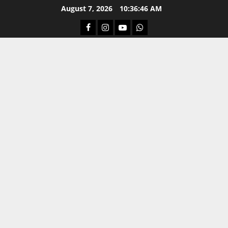
Skip
August 7, 2026
10:36:47 AM
to
Facebook
Instagram
Youtube
Whatsapp
content