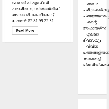
ജനറല്‍ പി എസ് സി
മത്സര
പരിശീലനം, സില്‍വര്‍ലീഫ്
പരീക്ഷകള്‍ക്കു
അക്കാദമി, കോഴിക്കോട്,
പ്രയോജനപ്പെ
ഫോണ്‍: 82 81 99 22 31
കറന്റ്
അഫയേഴ്‌സ്
Read
Read More
more
എല്ലാ
about
ദിവസവും
2026-
ലെ
വിവിധ
കേരള
പി
പത്രങ്ങളില്‍നി
എസ്
സി
ശേഖരിച്ച്
പരീക്ഷയ്ക്ക്
പ്രസിദ്ധീകരിക്
പഠിക്കേണ്ട
അവാര്‍ഡുകള്‍
About