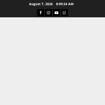
Skip
August 7, 2026
8:09:24 AM
to
Facebook
Instagram
Youtube
Whatsapp
content