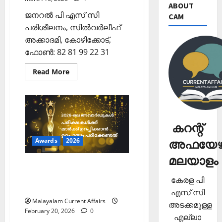
ABOUT
ജനറല്‍ പി എസ് സി
CAM
പരിശീലനം, സില്‍വര്‍ലീഫ്
അക്കാദമി, കോഴിക്കോട്,
ഫോണ്‍: 82 81 99 22 31
Read
Read More
more
about
ഓസ്‌കര്‍
പുരസ്‌കാരം
2026;
കേരള
പി
കറന്റ്
എസ്
സിക്ക്
പഠിക്കേണ്ടതെല്ലാം
Awards
2026
അഫയേഴ്
മലയാളം
2026-ലെ കേരള പി എസ് സി
പരീക്ഷയ്ക്ക് പഠിക്കേണ്ട
കേരള പി
അവാര്‍ഡുകള്‍
എസ് സി
Malayalam Current Affairs
അടക്കമുള്ള
February 20, 2026
0
എല്ലാ