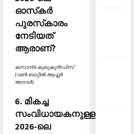
2026
ഓസ്‌കര്‍
Kerala
പുരസ്‌കാരം
PSC
Current
നേടിയത്
Affairs
March
ആരാണ്?
2026
Kerala
കസാന്ദ്ര കുലുകുന്‍ഡിസ്
PSC
(വണ്‍ ബാറ്റില്‍ ആഫ്റ്റര്‍
Current
അനദര്‍)
Affairs
November
6. മികച്ച
2025
സംവിധായകനുള്ള
Kerala
PSC
2026-ലെ
Current