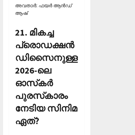
അവതാര്‍: ഫയര്‍ ആന്‍ഡ്
ആഷ്
21. മികച്ച
പ്രൊഡക്ഷന്‍
ഡിസൈനുള്ള
2026-ലെ
ഓസ്‌കര്‍
പുരസ്‌കാരം
നേടിയ സിനിമ
ഏത്?