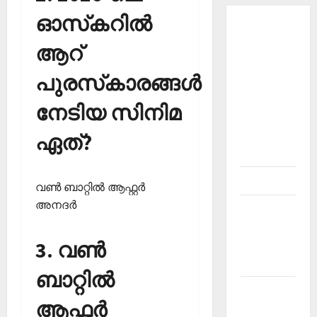
ഓസ്‌കറില്‍
About
Current
ആറ്
Affairs
പുരസ്‌കാരങ്ങള്‍
Malayalam-
Kerala
നേടിയ സിനിമ
PSC
current
ഏത്?
affairs
Contact
വണ്‍ ബാറ്റില്‍ ആഫ്റ്റര്‍
അനദര്‍
Current
Affairs
3. വണ്‍
2026
Malayalam
ബാറ്റില്‍
Current
ആഫ്റ്റര്‍
Affairs