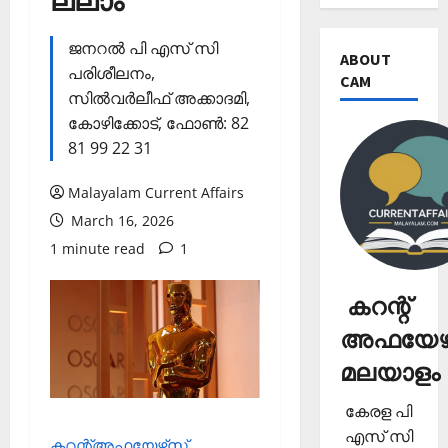
ല്ലാം
ജനറല്‍ പി എസ് സി
ABOUT
പരിശീലനം,
CAM
സില്‍വര്‍ലീഫ് അക്കാദമി,
കോഴിക്കോട്, ഫോണ്‍: 82
81 99 22 31
Malayalam Current Affairs
March 16, 2026
1 minute read
1
കറന്റ്
അഫയേഴ്
മലയാളം
കേരള പി
എസ് സി
കറന്റ്അഫയേഴ്‌സ്