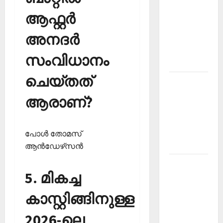
PSC
ആഫ്റ്റര്‍
Current
അനദര്‍
Affairs
December
സംവിധാനം
2025
ചെയ്തത്
Kerala
PSC
ആരാണ്?
Current
Affairs
February
പോള്‍ തോമസ്
2026
ആന്‍ഡേഴ്‌സന്‍
Kerala
5. മികച്ച
PSC
Current
കാസ്റ്റിങ്ങിനുള്ള
Affairs
January
2026-ലെ