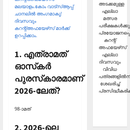
അടക്കമുള്ള
മലയാളം.കോം വാട്‌സ്ആപ്പ്
എല്ലാ
ചാനലില്‍ അംഗമാകൂ!
മത്സര
ദിവസവും
പരീക്ഷകള്‍ക്കു
കറന്റ്അഫയേഴ്‌സ് മാര്‍ക്ക്
പ്രയോജനപ്പെ
ഉറപ്പിക്കാം.
കറന്റ്
അഫയേഴ്‌സ്
1. എത്രാമത്
എല്ലാ
ദിവസവും
ഓസ്‌കര്‍
വിവിധ
പുരസ്‌കാരമാണ്
പത്രങ്ങളില്‍നി
ശേഖരിച്ച്
2026-ലേത്?
പ്രസിദ്ധീകരിക്
98-ാമത്
2. 2026-ലെ