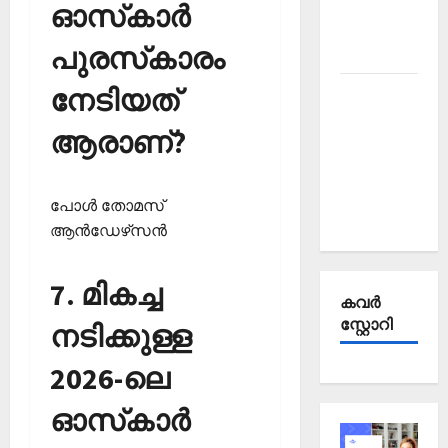
Affairs
ഓസ്‌കാര്‍
October
പുരസ്‌കാരം
2025
നേടിയത്
Kerala
PSC
ആരാണ്?
Current
Affairs
September
പോള്‍ തോമസ്
2025
ആന്‍ഡേഴ്‌സന്‍
7. മികച്ച
കവര്‍
സ്റ്റോറി
നടിക്കുള്ള
2026-ലെ
ഓസ്‌കാര്‍