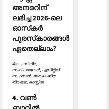
Malayalam
അനദറിന്
2026 July
ലഭിച്ച 2026-ലെ
Current
Affairs
ഓസ്‌കര്‍
Malayalam
പുരസ്‌കാരങ്ങള്‍
2026 June
ഏതെല്ലാം?
Current
Affairs
Malayalam
മികച്ച സിനിമ,
2026 May
സംവിധായകന്‍, എഡിറ്റിങ്,
Kerala
സഹനടന്‍, അവലംബിത
PSC
തിരക്കഥ, കാസ്റ്റിങ്
Current
Affairs
4. വണ്‍
April 2026
ബാറ്റില്‍
Kerala