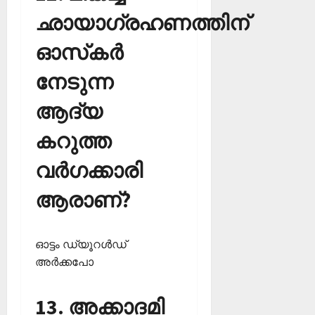
ഛായാഗ്രഹണത്തിന്
ഓസ്‌കര്‍
നേടുന്ന
ആദ്യ
കറുത്ത
വര്‍ഗക്കാരി
ആരാണ്?
ഓട്ടം ഡ്യൂറള്‍ഡ്
അര്‍ക്കപോ
13. അക്കാദമി