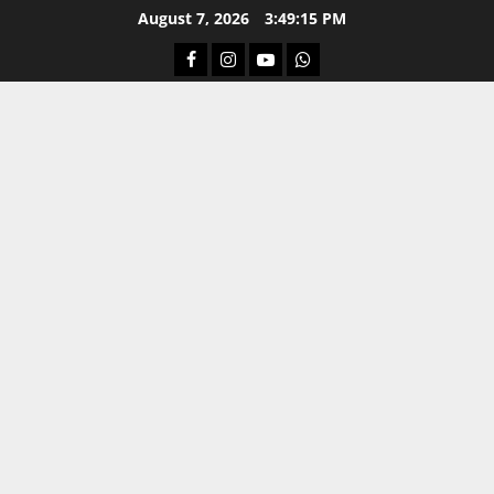
Skip
August 7, 2026
3:49:16 PM
to
Facebook
Instagram
Youtube
Whatsapp
content