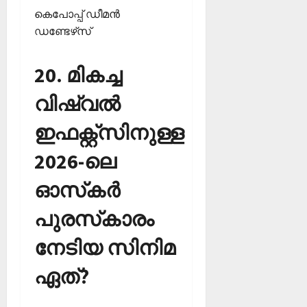
കെപോപ്പ് ഡീമന്‍
ഡണ്ടേഴ്‌സ്
20. മികച്ച
വിഷ്വല്‍
ഇഫക്റ്റ്‌സിനുള്ള
2026-ലെ
ഓസ്‌കര്‍
പുരസ്‌കാരം
നേടിയ സിനിമ
ഏത്?