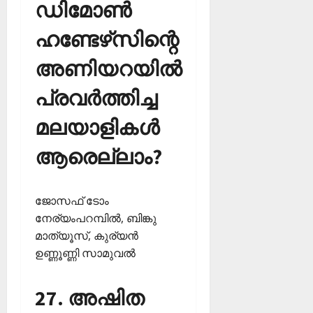
ഡിമോണ്‍
ഹണ്ടേഴ്‌സിന്റെ
അണിയറയില്‍
പ്രവര്‍ത്തിച്ച
മലയാളികള്‍
ആരെല്ലാം?
ജോസഫ് ടോം
നേര്യംപറമ്പില്‍, ബിങ്കു
മാത്യൂസ്, കുര്യന്‍
ഉണ്ണൂണ്ണി സാമുവല്‍
27. അഷിത