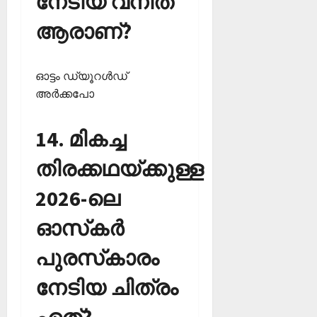
നേടിയ വനിത
ആരാണ്?
ഓട്ടം ഡ്യൂറള്‍ഡ്
അര്‍ക്കപോ
14. മികച്ച
തിരക്കഥയ്ക്കുള്ള
2026-ലെ
ഓസ്‌കര്‍
പുരസ്‌കാരം
നേടിയ ചിത്രം
ഏത്?