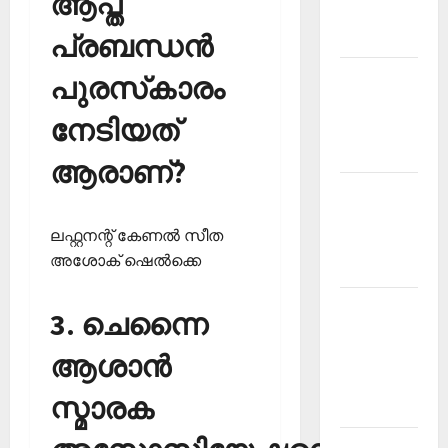
ആപ്ത
Malayalam
പ്രബന്ധന്‍
2026 July
Current
പുരസ്‌കാരം
Affairs
നേടിയത്
Malayalam
2026 June
ആരാണ്?
Current
Affairs
ലഫ്റ്റനന്റ് കേണല്‍ സീത
Malayalam
അശോക് ഷെല്‍ക്കെ
2026 May
Kerala
3. ചെന്നൈ
PSC
ആശാന്‍
Current
Affairs
സ്മാരക
April 2026
Kerala