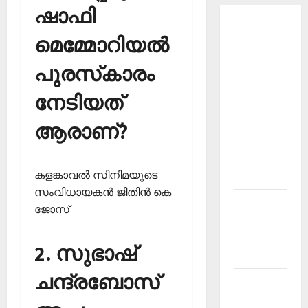
ഷാഫി
About
മെമ്മോറിയല്‍
Current
Affairs
പുരസ്‌കാരം
Malayalam-
നേടിയത്
Kerala
PSC
ആരാണ്?
current
affairs
കളങ്കാവല്‍ സിനിമയുടെ
Contact
സംവിധായകന്‍ ജിതിന്‍ കെ
Current
ജോസ്‌
Affairs
2026
2. സുഭാഷ്
Malayalam
ചന്ദ്രബോസ്
Current
Affairs