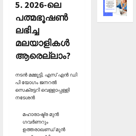
5. 2026-ലെ
പത്മഭൂഷണ്‍
ലഭിച്ച
മലയാളികള്‍
ആരെല്ലാം?
നടന്‍ മമ്മൂട്ടി, എസ് എന്‍ ഡി
പി യോഗം ജനറല്‍
സെക്രട്ടറി വെള്ളാപ്പള്ളി
നടേശന്‍
മഹാരാഷ്ട്ര മുന്‍
ഗവര്‍ണറും
ഉത്തരാഖണ്ഡ് മുന്‍