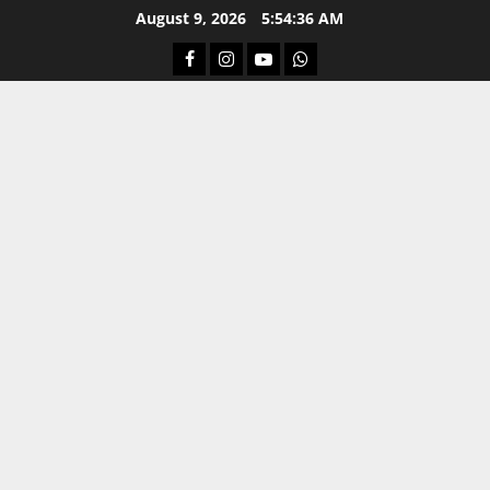
Skip
August 9, 2026
5:54:37 AM
to
Facebook
Instagram
Youtube
Whatsapp
content