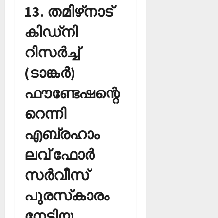
‌13. തമിഴ്‌നാട്
കിഡ്‌നി
റിസര്‍ച്ച്
(ടാങ്കര്‍)
ഫൗണ്ടേഷന്റെ
റെന്നി
എബ്രഹാം
ലവ് ഫോര്‍
സര്‍വീസ്
പുരസ്‌കാരം
നേടിയ