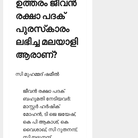
ഉത്തരം ജീവന്‍
രക്ഷാ പദക്
പുരസ്‌കാരം
ലഭിച്ച മലയാളി
ആരാണ്?
സി മുഹമ്മദ് ഷമീല്‍
ജീവന്‍ രക്ഷാ പദക്
ബഹുമതി നേടിയവര്‍:
മാസ്റ്റര്‍ ഹര്‍ഷിക്
മോഹന്‍, ടി ജെ ജയേഷ്,
കെ പി ആകാശ്, കെ
വൈശാഖ്, സി റുതനന്ദ്,
സി യദുനന്ദ്‌