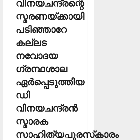
വിനയചന്ദ്രന്റെ
സ്മരണയ്ക്കായി
പടിഞ്ഞാറേ
കല്ലട
നവോദയ
ഗ്രന്ഥശാല
ഏര്‍പ്പെടുത്തിയ
ഡി
വിനയചന്ദ്രന്‍
സ്മാരക
സാഹിത്യപുരസ്‌കാരം