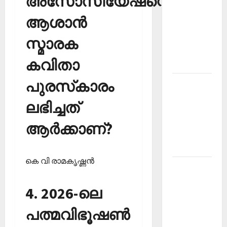
അസോസിയേഷന്റെ
PSC
ആശാന്‍
Current
Affairs
സ്മാരക
December
കവിതാ
2025
പുരസ്‌കാരം
Kerala
PSC
ലഭിച്ചത്
Current
Affairs
ആര്‍ക്കാണ്?
February
2026
കെ വി രാമകൃഷ്ണന്‍
Kerala
PSC
4. 2026-ലെ
Current
Affairs
പത്മവിഭൂഷണ്‍
January