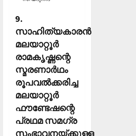
9.
സാഹിത്യകാരന്‍
മലയാറ്റൂര്‍
രാമകൃഷ്ണന്റെ
സ്മരണാര്‍ഥം
രൂപവല്‍ക്കരിച്ച
മലയാറ്റൂര്‍
ഫൗണ്ടേഷന്റെ
പ്രഥമ സമഗ്ര
സംഭാവനയ്ക്കുള്ള