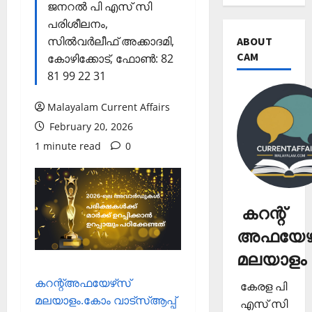
ജനറല്‍ പി എസ് സി
പരിശീലനം,
സില്‍വര്‍ലീഫ് അക്കാദമി,
ABOUT
CAM
കോഴിക്കോട്, ഫോണ്‍: 82
81 99 22 31
Malayalam Current Affairs
February 20, 2026
1 minute read
0
കറന്റ്
അഫയേഴ്
മലയാളം
കറന്റ്അഫയേഴ്‌സ്
കേരള പി
മലയാളം.കോം വാട്‌സ്ആപ്പ്
എസ് സി