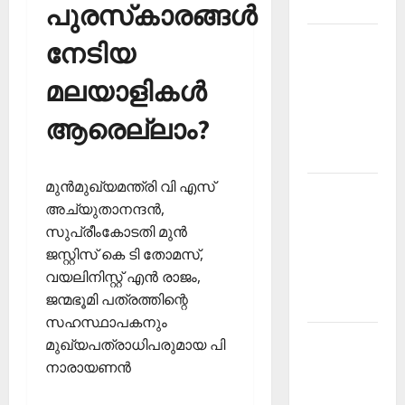
2026
പുരസ്‌കാരങ്ങള്‍
Kerala
നേടിയ
PSC
മലയാളികള്‍
Current
Affairs
ആരെല്ലാം?
March
2026
മുന്‍മുഖ്യമന്ത്രി വി എസ്
Kerala
അച്യുതാനന്ദന്‍,
PSC
സുപ്രീംകോടതി മുന്‍
Current
ജസ്റ്റിസ് കെ ടി തോമസ്,
Affairs
വയലിനിസ്റ്റ് എന്‍ രാജം,
November
ജന്മഭൂമി പത്രത്തിന്റെ
2025
സഹസ്ഥാപകനും
Kerala
മുഖ്യപത്രാധിപരുമായ പി
PSC
നാരായണന്‍
Current