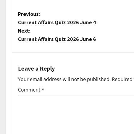
P
Previous:
Current Affairs Quiz 2026 June 4
o
Next:
s
Current Affairs Quiz 2026 June 6
t
n
Leave a Reply
a
Your email address will not be published.
Required 
v
Comment
*
i
g
a