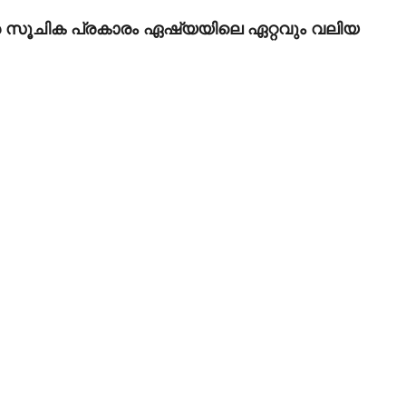
ര സൂചിക പ്രകാരം ഏഷ്യയിലെ ഏറ്റവും വലിയ