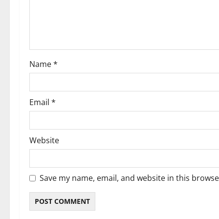
t
i
o
Name
*
n
Email
*
Website
Save my name, email, and website in this browse