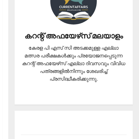
കറന്റ് അഫയേഴ്‌സ് മലയാളം
കേരള പി എസ് സി അടക്കമുള്ള എല്ലാ
മത്സര പരീക്ഷകള്‍ക്കും പ്രയോജനപ്പെടുന്ന
കറന്റ് അഫയേഴ്‌സ് എല്ലാ ദിവസവും വിവിധ
പത്രങ്ങളില്‍നിന്നും ശേഖരിച്ച്
പ്രസിദ്ധീകരിക്കുന്നു.
About Current Affairs Malayalam- Kerala PSC
current affairs