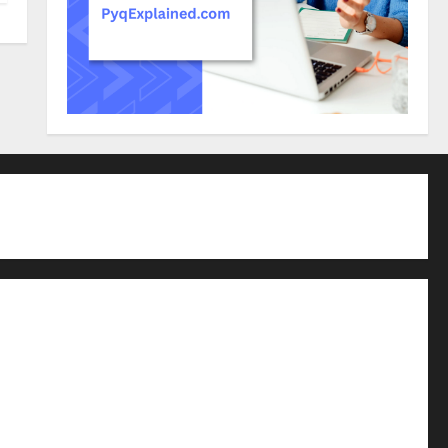
പുസ്തകങ്ങളിലെ നോട്ടുകള്‍
്യന്‍ ബാങ്ക്‌
 പഠിക്കാം