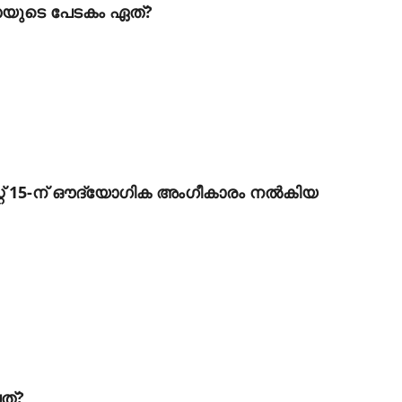
ാസയുടെ പേടകം ഏത്?
്റ് 15-ന് ഔദ്യോഗിക അംഗീകാരം നല്‍കിയ
ത്?