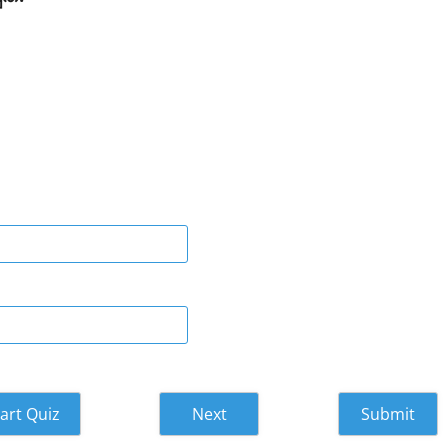
art Quiz
Next