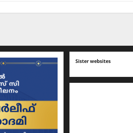
Sister websites
എസ് സി ഇ ആര്‍ ടി പാഠ
കേരള പി എസ് സി ക്വസ്റ്റ
പ്രസ്താവന ചോദ്യങ്ങൾ
ഇംഗ്ലീഷ് പഠിക്കാം