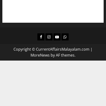
പഠിക്കാം
ദിവസവും റിവിഷന്‍ നടത്താന്‍
Facebook
Instagram
Youtube
Whatsapp
Copyright © CurrentAffairsMalayalam.com
|
MoreNews
by AF themes.