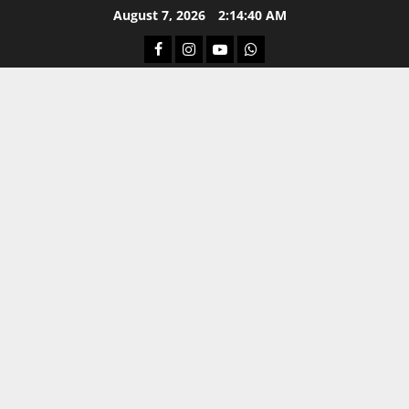
Skip
August 7, 2026
2:14:41 AM
to
Facebook
Instagram
Youtube
Whatsapp
content