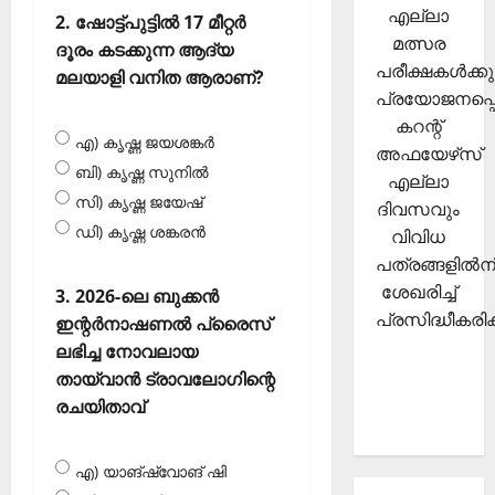
എല്ലാ
2. ഷോട്ട്പുട്ടില്‍ 17 മീറ്റര്‍
മത്സര
ദൂരം കടക്കുന്ന ആദ്യ
പരീക്ഷകള്‍ക്കു
മലയാളി വനിത ആരാണ്?
പ്രയോജനപ്പെ
കറന്റ്
എ) കൃഷ്ണ ജയശങ്കര്‍
അഫയേഴ്‌സ്
ബി) കൃഷ്ണ സുനില്‍
എല്ലാ
സി) കൃഷ്ണ ജയേഷ്
ദിവസവും
ഡി) കൃഷ്ണ ശങ്കരന്‍
വിവിധ
പത്രങ്ങളില്‍നി
ശേഖരിച്ച്
3. 2026-ലെ ബുക്കന്‍
പ്രസിദ്ധീകരിക്
ഇന്റര്‍നാഷണല്‍ പ്രൈസ്
ലഭിച്ച നോവലായ
തായ്വാന്‍ ട്രാവലോഗിന്റെ
രചയിതാവ്
എ) യാങ്‌ഷ്വോങ് ഷി