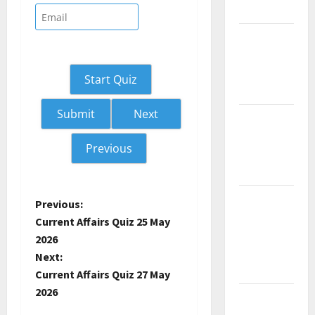
2026 July
Current
Affairs
Malayalam
Start Quiz
2026 June
Next
Current
Affairs
Previous
Malayalam
2026 May
Kerala
P
Previous:
PSC
Current Affairs Quiz 25 May
o
Current
2026
Affairs
Next:
s
April 2026
Current Affairs Quiz 27 May
t
2026
Kerala
PSC