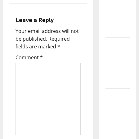
n
Current
Affairs
a
Leave a Reply
December
v
Your email address will not
2025
be published.
Required
i
Kerala
fields are marked
*
PSC
g
Comment
*
Current
Affairs
a
February
t
2026
i
Kerala
PSC
o
Current
Affairs
n
January
2026