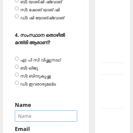
ബി) യാങ്ഷി ഷ്വോങ്
About
സി) ഷോങ് യാങ് ഷി
Current
ഡി) ഷി യോങ്‌ഷ്വോങ്
Affairs
Malayalam-
Kerala
4. സംസ്ഥാന തൊഴില്‍
PSC
മന്ത്രി ആരാണ്?
current
affairs
എ) പി സി വിഷ്ണുനാഥ്
ബി) ലിജു
Contact
സി) ബിന്ദുകൃഷ്ണ
Current
ഡി) ഇവരാരുമല്ല
Affairs
2026
Malayalam
Name
Current
Affairs
Email
Malayalam