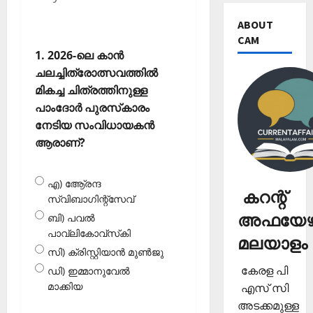
ABOUT
CAM
1. 2026-ലെ കാന്‍
ചലച്ചിത്രോത്സവത്തില്‍
മികച്ച ചിത്രത്തിനുള്ള
പാംദോര്‍ പുരസ്‌കാരം
നേടിയ സംവിധായകന്‍
ആരാണ്?
എ) ആേ്രന്ദ
കറന്റ്
സ്വിബാഗിന്റ്‌സേവ്
അഫയേഴ്
ബി) പവല്‍
പാവ്‌ലികോവ്‌സ്‌കി
മലയാളം
സി) ക്രിസ്റ്റിയാന്‍ മുണ്‍ജു
കേരള പി
ഡി) ഇമ്മാനുവേല്‍
മാക്കിയ
എസ് സി
അടക്കമുള്ള