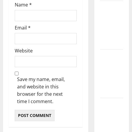
Name
*
Kerala
PSC
Current
Email
*
Affairs
March
2026
Website
Kerala
PSC
Current
Affairs
Save my name, email,
November
and website in this
2025
browser for the next
time I comment.
Kerala
PSC
Current
Affairs