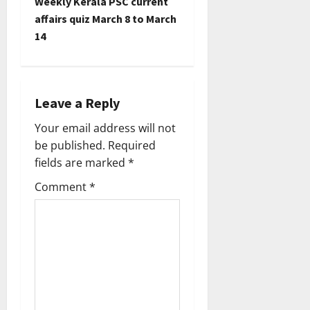
Weekly Kerala PSC current
t
affairs quiz March 8 to March
14
n
a
Leave a Reply
v
Your email address will not
i
be published.
Required
fields are marked
*
g
Comment
*
a
t
i
o