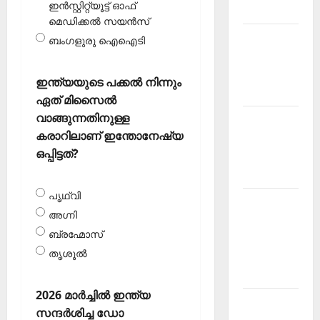
ഇന്‍സ്റ്റിറ്റ്യൂട്ട് ഓഫ്
2026 July
മെഡിക്കല്‍ സയന്‍സ്
Current
ബംഗളുരു ഐഐടി
Affairs
Malayalam
ഇന്ത്യയുടെ പക്കല്‍ നിന്നും
2026 June
ഏത് മിസൈല്‍
വാങ്ങുന്നതിനുള്ള
Current
കരാറിലാണ് ഇന്തോനേഷ്യ
Affairs
ഒപ്പിട്ടത്?
Malayalam
2026 May
പൃഥ്വി
Kerala
അഗ്നി
PSC
ബ്രഹ്മോസ്
Current
തൃശൂല്‍
Affairs
April 2026
2026 മാര്‍ച്ചില്‍ ഇന്ത്യ
Kerala
സന്ദര്‍ശിച്ച ഡോ
PSC