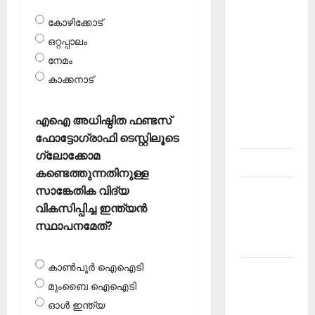
About
കോഴിക്കോട്‌
Current
ഒറ്റപ്പാലം
Affairs
നേമം
Malayalam-
കാക്കനാട്
Kerala
PSC
current
എഐ അധിഷ്ഠിത ഫണ്ടസ്
affairs
ഫോട്ടോഗ്രാഫി ടെസ്റ്റിലൂടെ
ഗ്ലോക്കോമ
Contact
കണ്ടെത്തുന്നതിനുള്ള
സാങ്കേതിക വിദ്യ
Current
വികസിപ്പിച്ച ഇന്ത്യന്‍
Affairs
സ്ഥാപനമേത്?
2026
Malayalam
കാണ്‍പൂര്‍ ഐഐടി
Current
മുംബൈ ഐഐടി
Affairs
ഓള്‍ ഇന്ത്യ
Malayalam