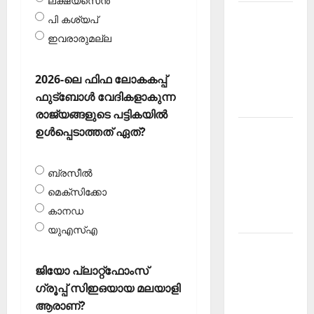
ലക്ഷ്യസെന്‍
Kerala
പി കശ്യപ്
PSC
ഇവരാരുമല്ല
Current
Affairs
2026-ലെ ഫിഫ ലോകകപ്പ്
March
ഫുട്‌ബോള്‍ വേദികളാകുന്ന
2026
രാജ്യങ്ങളുടെ പട്ടികയില്‍
Kerala
ഉള്‍പ്പെടാത്തത് ഏത്?
PSC
Current
ബ്രസീല്‍
Affairs
മെക്‌സിക്കോ
November
കാനഡ
2025
യുഎസ്എ
Kerala
PSC
ജിയോ പ്ലാറ്റ്‌ഫോംസ്
Current
ഗ്രൂപ്പ് സിഇഒയായ മലയാളി
Affairs
ആരാണ്?