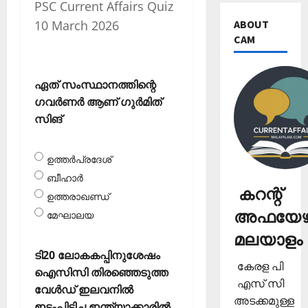
PSC Current Affairs Quiz
ABOUT
10 March 2026
CAM
ഏത് സംസ്ഥാനത്തിന്റെ
ഗവര്‍ണര്‍ ആണ് ഗുര്‍മിത്
സിങ്
ഉത്തര്‍പ്രദേശ്
ബീഹാര്‍
കറന്റ്
ഉത്തരാഖണ്ഡ്
അഫയേഴ്
മേഘാലയ
മലയാളം
ടി20 ലോകകപ്പിനുശേഷം
കേരള പി
ഐസിസി തിരഞ്ഞെടുത്ത
എസ് സി
വേള്‍ഡ് ഇലവനില്‍
അടക്കമുള്ള
ഇടംപിടിച്ച ഇന്ത്യാക്കാരില്‍