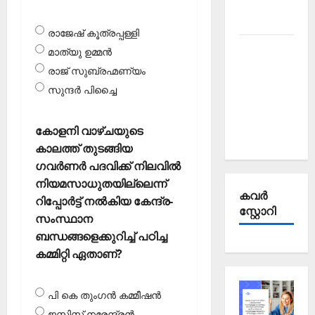
October
2025
രാജേഷ് കൂത്രപ്പള്ളി
Kerala
മാത്യു ഉമ്മന്‍
PSC
രാജ് സുബ്രഹ്മണ്യം
Current
സുന്ദര്‍ പിച്ചൈ
Affairs
September
കോളനി വാഴ്ചയുടെ
2025
കാലത്ത് തുടങ്ങിയ
ഗവര്‍ണര്‍ പദവിക്ക് നിലവില്‍
നിയമസാധുതയില്ലെന്ന്
കവര്‍
റിപ്പോര്‍ട്ട് നല്‍കിയ കേന്ദ്ര-
സ്റ്റോറി
സംസ്ഥാന
ബന്ധങ്ങളെക്കുറിച്ച് പഠിച്ച
കമ്മിറ്റി ഏതാണ്?
പി കെ തുംഗന്‍ കമ്മീഷന്‍
ജസ്റ്റിസ് നരേന്ദ്രന്‍