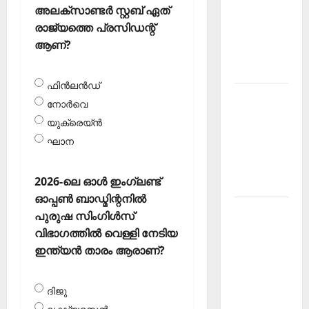
അലക്‌സാണ്ടര്‍ സ്റ്റബ് ഏത്
Current
രാജ്യത്തെ പ്രസിഡന്റ്
Affairs
ആണ്?
December
2025
ഫിന്‍ലന്‍ഡ്
Kerala
നോര്‍വെ
PSC
യുക്രെയ്ന്‍
Current
ഘാന
Affairs
February
2026-ലെ ഓള്‍ ഇംഗ്ലണ്ട്
2026
ഓപ്പണ്‍ ബാഡ്മിന്റനില്‍
Kerala
പുരുഷ സിംഗിള്‍സ്
PSC
വിഭാഗത്തില്‍ വെള്ളി നേടിയ
Current
ഇന്ത്യന്‍ താരം ആരാണ്?
Affairs
January
ദിജു
2026