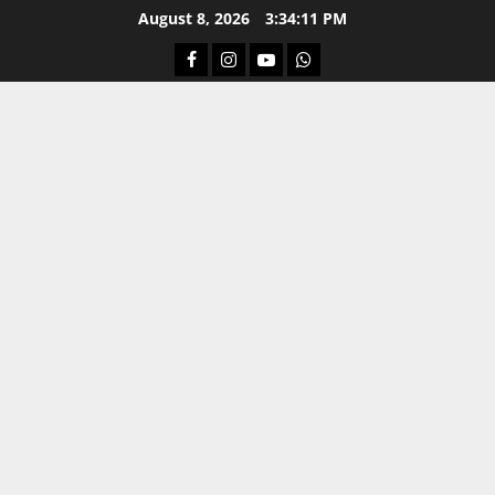
Skip
August 8, 2026
3:34:11 PM
to
Facebook
Instagram
Youtube
Whatsapp
content