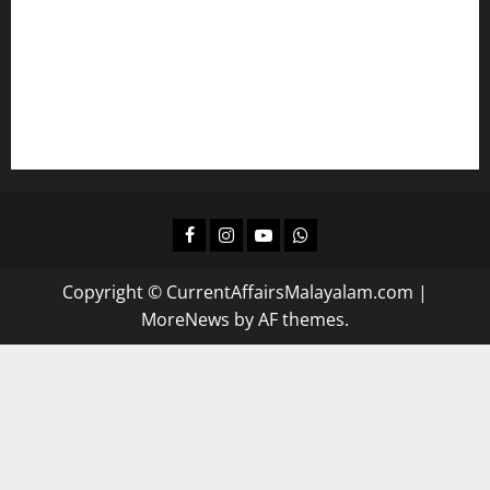
കമ്പനി/ ബോര്‍ഡ്/ കോര്‍പ്പറേഷന്‍ എല്‍ജിഎസിന്
പഠിക്കാം
ദിവസവും റിവിഷന്‍ നടത്താന്‍
Facebook
Instagram
Youtube
Whatsapp
Copyright © CurrentAffairsMalayalam.com
|
MoreNews
by AF themes.