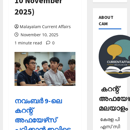
10 November
2025)
ABOUT
CAM
Malayalam Current Affairs
November 10, 2025
1 minute read
0
കറന്റ്
അഫയേഴ്
നവംബര്‍ 9-ലെ
മലയാളം
കറന്റ്
അഫയേഴ്‌സ്
കേരള പി
എസ് സി
പഠിക്കാന്‍ ഇവിടെ