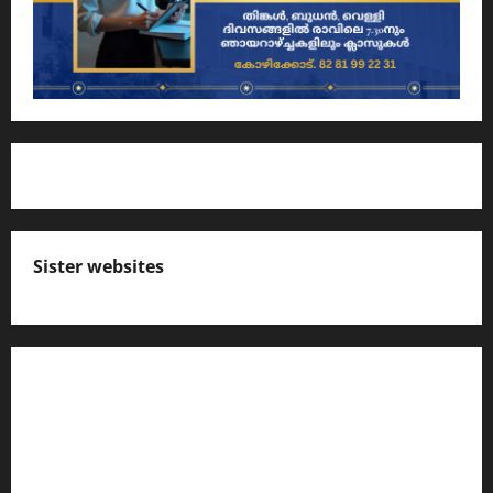
Sister websites
എസ് സി ഇ ആര്‍ ടി പാഠപുസ്തകങ്ങളിലെ
നോട്ടുകള്‍
കേരള പി എസ് സി ക്വസ്റ്റ്യന്‍ ബാങ്ക്‌