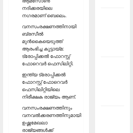
ആമസോണ്‍
2026
നദിക്കരയിലെ
Kerala
നഗരമാണ് ബെലെം.
PSC
വനസംരക്ഷണത്തിനായി
Current
ബ്രസീല്‍
Affairs
മുന്‍കൈയെടുത്ത്
March
ആരംഭിച്ച കൂട്ടായ്മ:
2026
ട്രോപ്പിക്കല്‍ ഫോറസ്റ്റ്
Kerala
ഫോറെവര്‍ ഫെസിലിറ്റി.
PSC
ഇന്ത്യ ട്രോപ്പിക്കല്‍
Current
ഫോറസ്റ്റ് ഫോറെവര്‍
Affairs
ഫെസിലിറ്റിയിലെ
November
നിരീക്ഷക രാജ്യം ആണ്.
2025
വനസംരക്ഷണത്തിനും
Kerala
വനവല്‍ക്കരണത്തിനുമായി
PSC
ഉഷ്ണമേഖലാ
Current
രാജ്യങ്ങള്‍ക്ക്