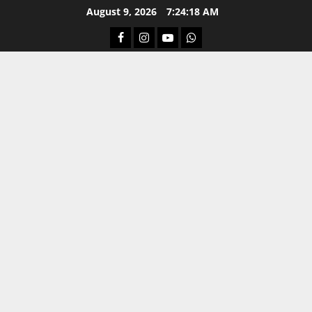
Skip
August 9, 2026
7:24:19 AM
to
Facebook
Instagram
Youtube
Whatsapp
content