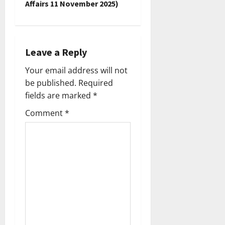
a
Affairs 11 November 2025)
v
i
Leave a Reply
g
Your email address will not
a
be published.
Required
fields are marked
*
t
Comment
*
i
o
n