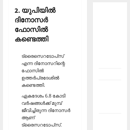
2. യുപിയില്‍
About
ദിനോസര്‍
Current
Affairs
ഫോസില്‍
Malayalam-
കണ്ടെത്തി
Kerala
PSC
current
ട്രൈസെറടോപ്‌സ്
affairs
എന്ന ദിനോസറിന്റെ
ഫോസില്‍
Contact
ഉത്തര്‍പ്രദേശില്‍
കണ്ടെത്തി.
Current
Affairs
ഏകദേശം 6.8 കോടി
2026
വര്‍ഷങ്ങള്‍ക്ക് മുമ്പ്
Malayalam
ജീവിച്ചിരുന്ന ദിനോസര്‍
ആണ്
Current
ട്രൈസറടോപ്‌സ്.
Affairs