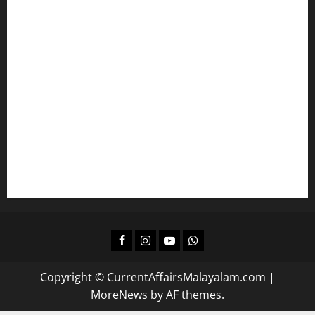
പ്രസ്താവന ചോദ്യങ്ങൾ പഠിക്കാം
ഇംഗ്ലീഷ് പഠിക്കാം
മലയാളം പഠിക്കാം
എല്‍ഡിസിക്ക്
ഒരുങ്ങാം
കമ്പനി/ ബോര്‍ഡ്/ കോര്‍പ്പറേഷന്‍ എല്‍ജിഎസിന്
പഠിക്കാം
ദിവസവും റിവിഷന്‍ നടത്താന്‍
Facebook
Instagram
Youtube
Whatsapp
Copyright © CurrentAffairsMalayalam.com
|
MoreNews
by AF themes.