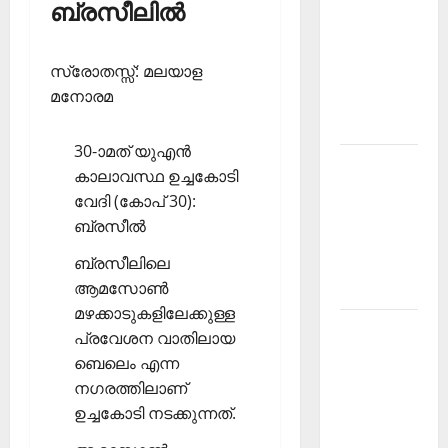
ബ്രസീലില്‍
PSC
Current
സ്രോതസ്സ്: മലയാള
Affairs
മനോരമ
December
2025
30-ാമത് യുഎന്‍
Kerala
കാലാവസ്ഥ ഉച്ചകോടി
PSC
വേദി (കോപ് 30):
Current
ബ്രസീല്‍
Affairs
ബ്രസീലിലെ
February
ആമസോണ്‍
2026
മഴക്കാടുകളിലേക്കുള്ള
Kerala
പ്രവേശന വാതിലായ
PSC
ബെലെം എന്ന
Current
നഗരത്തിലാണ്
Affairs
ഉച്ചകോടി നടക്കുന്നത്.
January