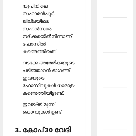
Malayalam
യുപിയിലെ
2026 July
സഹാരന്‍പൂര്‍
ജില്ലയിലെ
Current
സഹന്‍സാര
Affairs
നദിക്കരയില്‍നിന്നാണ്
Malayalam
ഫോസില്‍
2026 June
കണ്ടെത്തിയത്.
Current
വടക്കേ അമേരിക്കയുടെ
Affairs
പടിഞ്ഞാറന്‍ ഭാഗത്ത്
Malayalam
ഇവയുടെ
2026 May
ഫോസിലുകള്‍ ധാരാളം
കണ്ടെത്തിയിട്ടുണ്ട്.
Kerala
PSC
ഇവയ്ക്ക് മൂന്ന്
Current
കൊമ്പുകള്‍ ഉണ്ട്.
Affairs
April 2026
3. കോപ് 30 വേദി
Kerala