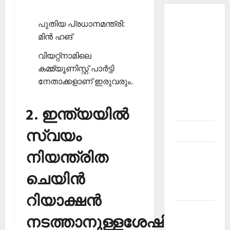
About
പുതിയ പ്രധാനമന്ത്രി:
Current
മിന്‍ ഹങ്
Affairs
വിയറ്റ്‌നാമിലെ
Malayalam-
കമ്മ്യൂണിസ്റ്റ് പാര്‍ട്ടി
Kerala
നേതാക്കളാണ് ഇരുവരും.
PSC
current
2. ഇന്ത്യയില്‍
affairs
Contact
സ്വയം
Current
നിയന്ത്രിത
Affairs
ചെയിന്‍
2026
Malayalam
റിയാക്ഷന്‍
Current
നടത്താനുള്ളശേഷി
Affairs