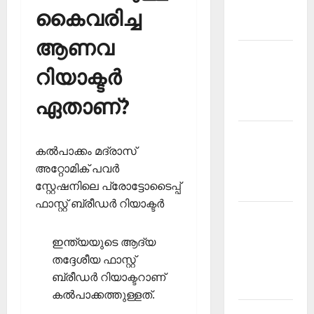
Malayalam
കൈവരിച്ച
2026 July
ആണവ
Current
റിയാക്ടര്‍
Affairs
Malayalam
ഏതാണ്?
2026 June
Current
കല്‍പാക്കം മദ്രാസ്
Affairs
അറ്റോമിക് പവര്‍
Malayalam
സ്റ്റേഷനിലെ പ്രോട്ടോടൈപ്പ്
2026 May
ഫാസ്റ്റ് ബ്രീഡര്‍ റിയാക്ടര്‍
Kerala
PSC
ഇന്ത്യയുടെ ആദ്യ
Current
തദ്ദേശീയ ഫാസ്റ്റ്
Affairs
ബ്രീഡര്‍ റിയാക്ടറാണ്
April 2026
കല്‍പാക്കത്തുള്ളത്.
Kerala