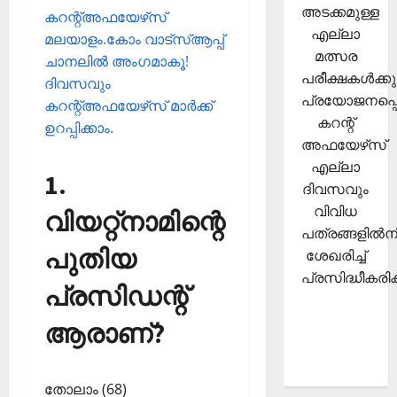
അടക്കമുള്ള
കറന്റ്അഫയേഴ്‌സ്
എല്ലാ
മലയാളം.കോം വാട്‌സ്ആപ്പ്
മത്സര
ചാനലില്‍ അംഗമാകൂ!
പരീക്ഷകള്‍ക്കു
ദിവസവും
പ്രയോജനപ്പെ
കറന്റ്അഫയേഴ്‌സ് മാര്‍ക്ക്
കറന്റ്
ഉറപ്പിക്കാം.
അഫയേഴ്‌സ്
എല്ലാ
1.
ദിവസവും
വിവിധ
വിയറ്റ്‌നാമിന്റെ
പത്രങ്ങളില്‍നി
പുതിയ
ശേഖരിച്ച്
പ്രസിദ്ധീകരിക്
പ്രസിഡന്റ്
ആരാണ്?
തോലാം (68)