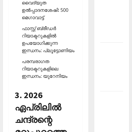
വൈദ്യുത
PSC
ഉല്‍പ്പാദനശേഷി: 500
Current
മെഗാവാട്ട്
Affairs
ഫാസ്റ്റ് ബ്രീഡര്‍
December
റിയാക്ടറുകളില്‍
2025
ഉപയോഗിക്കുന്ന
Kerala
ഇന്ധനം: പ്ലൂട്ടോണിയം
PSC
പരമ്പരാഗത
Current
റിയാക്ടറുകളിലെ
Affairs
ഇന്ധനം: യുറേനിയം
February
2026
3. 2026
Kerala
PSC
ഏപ്രിലില്‍
Current
ചന്ദ്രന്റെ
Affairs
January