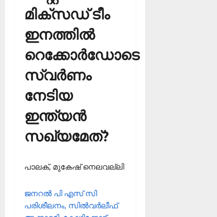
മിക്‌സഡ് ടീം
ഇനത്തില്‍
റെക്കോര്‍ഡോടെ
സ്വര്‍ണം
നേടിയ
ഇന്ത്യന്‍
സഖ്യമേത്?
പാലക്, മുകേഷ്‌ നെലവല്ലി
ജനറല്‍ പി എസ് സി
പരിശീലനം, സില്‍വര്‍ലീഫ്