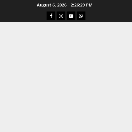
Skip
August 6, 2026
2:26:30 PM
to
Facebook
Instagram
Youtube
Whatsapp
content