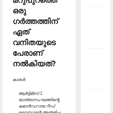
മറുപുറത്തെ
2026
ഒരു
Kerala
PSC
ഗര്‍ത്തത്തിന്‌
Current
ഏത്
Affairs
March
വനിതയുടെ
2026
പേരാണ്
Kerala
PSC
നല്‍കിയത്?
Current
Affairs
November
കാരള്‍
2025
ആര്‍ട്ടിമിസ് 2
Kerala
യാത്രാസംഘത്തിന്റെ
PSC
കമാന്‍ഡറായ റീഡ്
Current
വൈസ്മാന്റെ അന്തരിച്ച