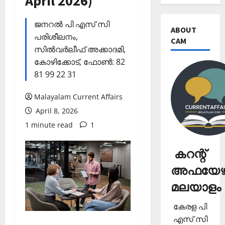
April 2026)
ജനറല്‍ പി എസ് സി
ABOUT
പരിശീലനം,
CAM
സില്‍വര്‍ലീഫ് അക്കാദമി,
കോഴിക്കോട്, ഫോണ്‍: 82
81 99 22 31
Malayalam Current Affairs
April 8, 2026
1 minute read
1
കറന്റ്
അഫയേഴ്
മലയാളം
കേരള പി
എസ് സി