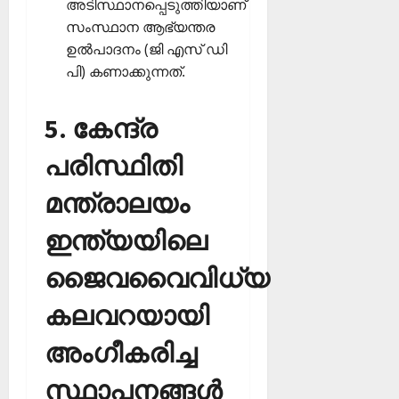
അടിസ്ഥാനപ്പെടുത്തിയാണ്
സംസ്ഥാന ആഭ്യന്തര
ഉല്‍പാദനം (ജി എസ് ഡി
പി) കണാക്കുന്നത്.
5. കേന്ദ്ര
പരിസ്ഥിതി
മന്ത്രാലയം
ഇന്ത്യയിലെ
ജൈവവൈവിധ്യ
കലവറയായി
അംഗീകരിച്ച
സ്ഥാപനങ്ങള്‍