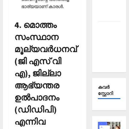
Affairs
ഭാര്യയാണ് കാരള്‍.
October
2025
4. മൊത്തം
Kerala
PSC
സംസ്ഥാന
Current
മൂല്യവര്‍ധനവ്
Affairs
September
(ജി എസ് വി
2025
എ), ജില്ലാ
ആഭ്യന്തര
കവര്‍
സ്റ്റോറി
ഉല്‍പാദനം
(ഡിഡിപി)
എന്നിവ