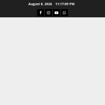
Skip
August 8, 2026
11:17:10 PM
to
Facebook
Instagram
Youtube
Whatsapp
content