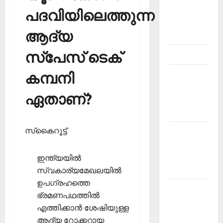
PSC
പദവിയിലെത്തുന്ന
current
ആദ്യ
affairs
സ്‌പേസ് ടെക്
Contact
കമ്പനി
Current
Affairs
ഏതാണ്?
2026
Malayalam
സ്‌കൈറൂട്ട്
Current
Affairs
Malayalam
ഇന്ത്യയില്‍
2026 July
സ്വകാര്യമേഖലയില്‍
ഉപഗ്രഹത്തെ
Current
ഭ്രമണപഥത്തില്‍
Affairs
എത്തിക്കാന്‍ ശേഷിയുള്ള
Malayalam
ആദ്യ റോക്കറ്റായ