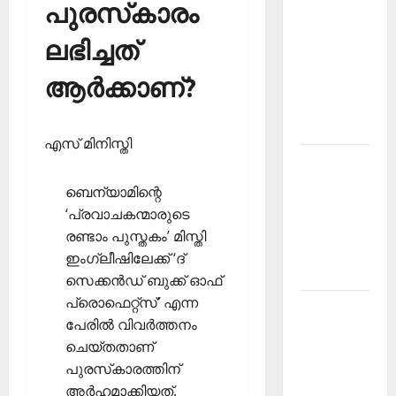
പുരസ്‌കാരം
Kerala
PSC
ലഭിച്ചത്
Current
ആര്‍ക്കാണ്?
Affairs
February
2026
എസ് മിനിസ്തി
Kerala
PSC
ബെന്യാമിന്റെ
Current
‘പ്രവാചകന്മാരുടെ
Affairs
രണ്ടാം പുസ്തകം’ മിസ്തി
January
ഇംഗ്ലീഷിലേക്ക് ‘ദ്
2026
സെക്കന്‍ഡ് ബുക്ക് ഓഫ്
പ്രൊഫെറ്റ്‌സ്’ എന്ന
Kerala
പേരില്‍ വിവര്‍ത്തനം
PSC
ചെയ്തതാണ്
Current
പുരസ്‌കാരത്തിന്
Affairs
അര്‍ഹമാക്കിയത്.