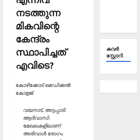
Affairs
നടത്തുന്ന
September
2025
മികവിന്റെ
കേന്ദ്രം
കവര്‍
സ്ഥാപിച്ചത്
സ്റ്റോറി
എവിടെ?
കോഴിക്കോട് മെഡിക്കല്‍
കോളജ്
വയനാട്, അട്ടപ്പാടി
ആദിവാസി
മേഖലകളിലാണ്
അരിവാള്‍ രോഗം