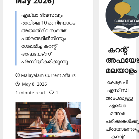
May 2026)
എല്ലാ ദിവസവും
രാവിലെ 10 മണിയോടെ
അതാത് ദിവസത്തെ
പത്രങ്ങളില്‍നിന്നും
ശേഖരിച്ച കറന്റ്
കറന്റ്
അഫയേഴ്‌സ്
അഫയേഴ്
പ്രസിദ്ധീകരിക്കുന്നു
മലയാളം
Malayalam Current Affairs
കേരള പി
May 8, 2026
എസ് സി
1 minute read
1
അടക്കമുള്ള
എല്ലാ
മത്സര
പരീക്ഷകള്‍ക്കു
പ്രയോജനപ്പെ
കറന്റ്