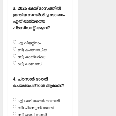
3. 2026 മെയ് മാസത്തില്‍
ഇന്ത്യ സന്ദര്‍ശിച്ച ടോ ലാം
ഏത് രാജ്യത്തെ
പ്രസിഡന്റ് ആണ്?
എ) വിയറ്റ്‌നാം
ബി) കംബോഡിയ
സി) തായ്‌ലന്‍ഡ്
ഡി) ലാവോസ്‌
4. പ്രസാര്‍ ഭാരതി
ചെയര്‍പേഴ്‌സന്‍ ആരാണ്?
എ) ശശി ശേഖര്‍ വെമ്പതി
ബി) പ്രസൂണ്‍ ജോഷി
സി) ടെഡ് ടേണര്‍