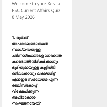
Welcome to your Kerala
PSC Current Affairs Quiz
8 May 2026
1. ഭൂമിക്ക്
അപകടമുണ്ടാക്കാന്‍
സാധ്യതയുള്ള
ഛിന്നഗ്രഹങ്ങളെ നേരത്തെ
കണ്ടെത്തി നിരീക്ഷിക്കാനും
ഭൂമിയുമായുള്ള കൂട്ടിയിടി
ഒഴിവാക്കാനും ലക്ഷ്യമിട്ട്
എന്‍ഇഒ സര്‍വേയര്‍ എന്ന
ടെലിസ്‌കോപ്പ്
വിക്ഷേപിക്കുന്ന
ബഹിരാകാശ
സംഘടനയേത്?