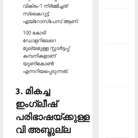
2026 June
വിക്രം-1 നിര്‍മ്മിച്ചത്
സ്‌കൈറൂട്ട്
Current
എയ്‌റോസ്‌പേസ് ആണ്.
Affairs
Malayalam
100 കോടി
2026 May
ഡോളറിലേറെ
മൂല്യമുള്ള സ്റ്റാര്‍ട്ടപ്പ്
Kerala
കമ്പനികളാണ്
PSC
യൂണികോണ്‍
Current
എന്നറിയപ്പെടുന്നത്.
Affairs
April 2026
3. മികച്ച
Kerala
PSC
ഇംഗ്ലീഷ്
Current
പരിഭാഷയ്ക്കുള്ള
Affairs
December
വി അബ്ദുല്ല
2025