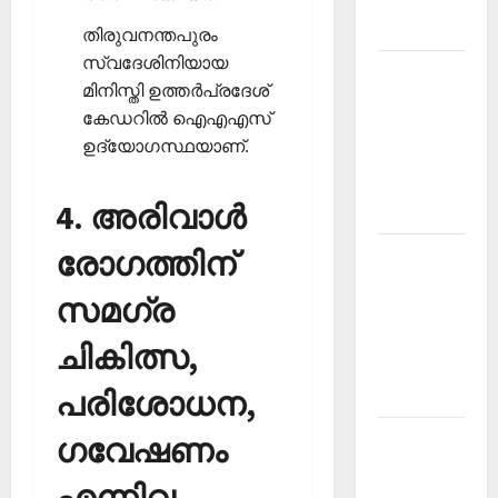
March
2026
തിരുവനന്തപുരം
സ്വദേശിനിയായ
Kerala
മിനിസ്തി ഉത്തര്‍പ്രദേശ്
PSC
കേഡറില്‍ ഐഎഎസ്
Current
ഉദ്യോഗസ്ഥയാണ്.
Affairs
November
4. അരിവാള്‍
2025
രോഗത്തിന്
Kerala
PSC
സമഗ്ര
Current
Affairs
ചികിത്സ,
October
പരിശോധന,
2025
Kerala
ഗവേഷണം
PSC
എന്നിവ
Current