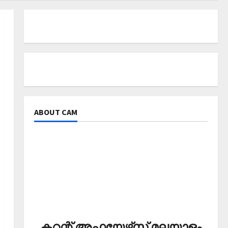
ABOUT CAM
കറന്റ് അഫയേഴ്‌സ് മലയാളം