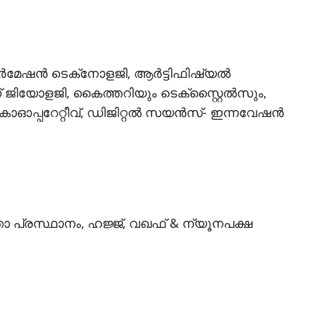
േഷന്‍ ടെക്‌നോളജി, ആര്‍ട്ടിഫിഷ്യല്‍
ന്‍ഡ് ജിയോളജി, കൈത്തറിയും ടെക്‌സ്റ്റൈല്‍സും,
കോഓപ്പറേറ്റീവ്, ഡിജിറ്റല്‍ സയന്‍സ്- ഇന്നവേഷന്‍
പ്രസ്ഥാനം, ഹജ്ജ്, വഖഫ് & ന്യൂനപക്ഷ