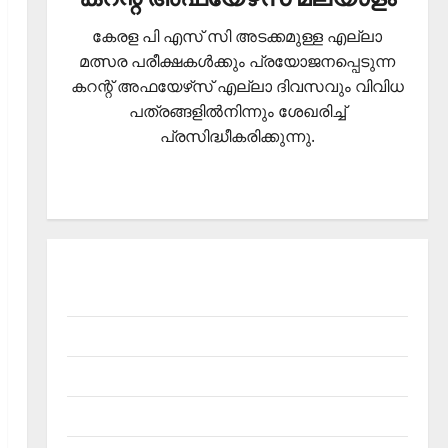
കേരള പി എസ് സി അടക്കമുള്ള എല്ലാ
മത്സര പരീക്ഷകള്‍ക്കും പ്രയോജനപ്പെടുന്ന
കറന്റ് അഫയേഴ്‌സ് എല്ലാ ദിവസവും വിവിധ
പത്രങ്ങളില്‍നിന്നും ശേഖരിച്ച്
പ്രസിദ്ധീകരിക്കുന്നു.
About Current Affairs Malayalam- Kerala PSC
current affairs
Contact
Current Affairs 2026 Malayalam
Current Affairs Malayalam 2026 July