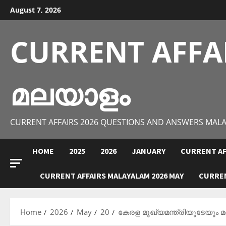
Skip
August 7, 2026
to
content
CURRENT AFFA
മലയാളം
CURRENT AFFAIRS 2026 QUESTIONS AND ANSWERS MAL
HOME
2025
2026
JANUARY
CURRENT AF
CURRENT AFFAIRS MALAYALAM 2026 MAY
CURREN
Home
2026
May
20
കേരള മുഖ്യമന്ത്രിയുടേയും മന