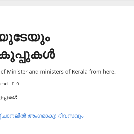
ിയുടേയും
ുപ്പുകള്‍
hief Minister and ministers of Kerala from here.
read
0
പ് ചാനലില്‍ അംഗമാകൂ! ദിവസവും