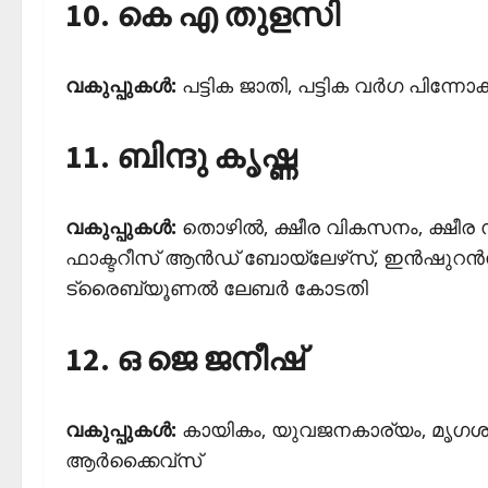
10. കെ എ തുളസി
വകുപ്പുകള്‍:
പട്ടിക ജാതി, പട്ടിക വര്‍ഗ പിന്നോക
11. ബിന്ദു കൃഷ്ണ
വകുപ്പുകള്‍:
തൊഴില്‍, ക്ഷീര വികസനം, ക്ഷ
ഫാക്ടറീസ് ആന്‍ഡ് ബോയ്‌ലേഴ്‌സ്, ഇന്‍ഷുറന്‍സ
ട്രൈബ്യൂണല്‍ ലേബര്‍ കോടതി
12. ഒ ജെ ജനീഷ്
വകുപ്പുകള്‍:
കായികം, യുവജനകാര്യം, മൃഗശാല,
ആര്‍ക്കൈവ്‌സ്