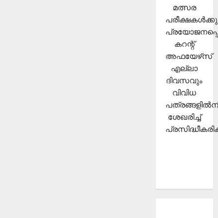
മത്സര
പരീക്ഷകള്‍ക്കു
പ്രയോജനപ്പെ
കറന്റ്
അഫയേഴ്‌സ്
എല്ലാ
ദിവസവും
വിവിധ
പത്രങ്ങളില്‍നി
ശേഖരിച്ച്
പ്രസിദ്ധീകരിക്
About