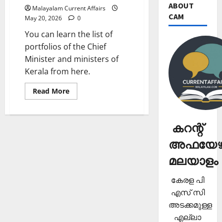
ABOUT
Malayalam Current Affairs
CAM
May 20, 2026
0
You can learn the list of
portfolios of the Chief
Minister and ministers of
Kerala from here.
Read
Read More
more
about
കേരള
മുഖ്യമന്ത്രിയുടേയും
കറന്റ്
മന്ത്രിമാരുടേയും
വകുപ്പുകള്‍
അഫയേഴ്
മലയാളം
കേരള പി
എസ് സി
അടക്കമുള്ള
എല്ലാ