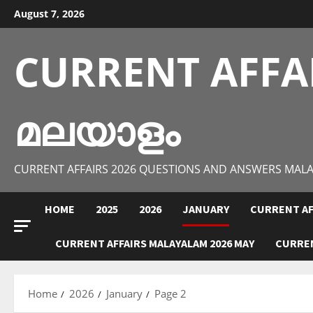
Skip
August 7, 2026
to
content
CURRENT AFFA
മലയാളം
CURRENT AFFAIRS 2026 QUESTIONS AND ANSWERS MAL
HOME
2025
2026
JANUARY
CURRENT AF
CURRENT AFFAIRS MALAYALAM 2026 MAY
CURREN
Home
2026
January
Page 2