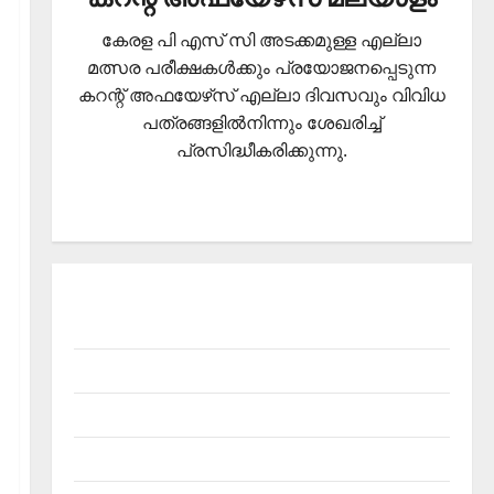
കേരള പി എസ് സി അടക്കമുള്ള എല്ലാ
മത്സര പരീക്ഷകള്‍ക്കും പ്രയോജനപ്പെടുന്ന
കറന്റ് അഫയേഴ്‌സ് എല്ലാ ദിവസവും വിവിധ
പത്രങ്ങളില്‍നിന്നും ശേഖരിച്ച്
പ്രസിദ്ധീകരിക്കുന്നു.
About Current Affairs Malayalam- Kerala PSC
current affairs
Contact
Current Affairs 2026 Malayalam
Current Affairs Malayalam 2026 July