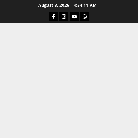
Skip
August 8, 2026
4:54:12 AM
to
Facebook
Instagram
Youtube
Whatsapp
content