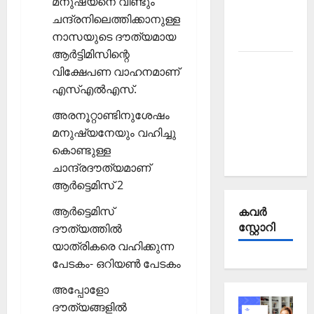
മനുഷ്യനെ വീണ്ടും
Affairs
ചന്ദ്രനിലെത്തിക്കാനുള്ള
October
നാസയുടെ ദൗത്യമായ
2025
ആര്‍ട്ടിമിസിന്റെ
Kerala
വിക്ഷേപണ വാഹനമാണ്
PSC
എസ്എല്‍എസ്.
Current
അരനൂറ്റാണ്ടിനുശേഷം
Affairs
മനുഷ്യനേയും വഹിച്ചു
September
കൊണ്ടുള്ള
2025
ചാന്ദ്രദൗത്യമാണ്
ആര്‍ട്ടെമിസ് 2
ആര്‍ട്ടെമിസ്
കവര്‍
സ്റ്റോറി
ദൗത്യത്തില്‍
യാത്രികരെ വഹിക്കുന്ന
പേടകം- ഒറിയണ്‍ പേടകം
അപ്പോളോ
ദൗത്യങ്ങളില്‍