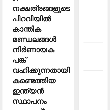
Malayalam
നക്ഷത്രങ്ങളുടെ
2026 July
പിറവിയില്‍
Current
Affairs
കാന്തിക
Malayalam
മണ്ഡലങ്ങള്‍
2026 June
Current
നിര്‍ണായക
Affairs
പങ്ക്
Malayalam
2026 May
വഹിക്കുന്നതായി
Kerala
കണ്ടെത്തിയ
PSC
Current
ഇന്ത്യന്‍
Affairs
സ്ഥാപനം
April 2026
Kerala