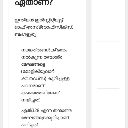
ഏതാണ്?
PSC
Current
ഇന്ത്യന്‍ ഇന്‍സ്റ്റിറ്റ്യൂട്ട്
Affairs
ഓഫ് അസ്‌ട്രോഫിസിക്‌സ്,
December
ബംഗളുരു
2025
Kerala
നക്ഷത്രങ്ങള്‍ക്ക് ജന്മം
PSC
നല്‍കുന്ന തന്മാത്ര
Current
മേഘങ്ങളെ
Affairs
(മോളിക്യുലാര്‍
February
ക്ലൗഡ്‌സ്) കുറിച്ചുള്ള
2026
പഠനമാണ്
കണ്ടെത്തലിലേക്ക്
Kerala
നയിച്ചത്.
PSC
Current
എല്‍328 എന്ന തന്മാത്ര
Affairs
മേഘങ്ങളെക്കുറിച്ചാണ്
January
പഠിച്ചത്.