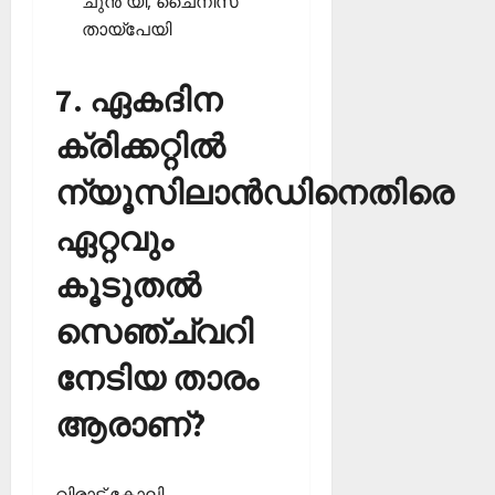
ചുന്‍ യി, ചൈനീസ്
തായ്‌പേയി
7. ഏകദിന
ക്രിക്കറ്റില്‍
ന്യൂസിലാന്‍ഡിനെതിരെ
ഏറ്റവും
കൂടുതല്‍
സെഞ്ച്വറി
നേടിയ താരം
ആരാണ്?
വിരാട് കോലി