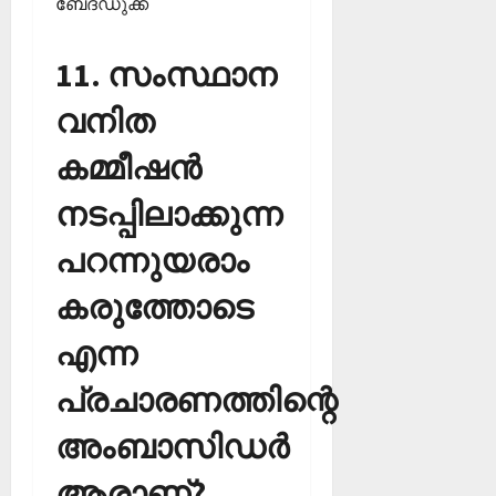
ബേദഡുക്ക
11. സംസ്ഥാന
വനിത
കമ്മീഷന്‍
നടപ്പിലാക്കുന്ന
പറന്നുയരാം
കരുത്തോടെ
എന്ന
പ്രചാരണത്തിന്റെ
അംബാസിഡര്‍
ആരാണ്?