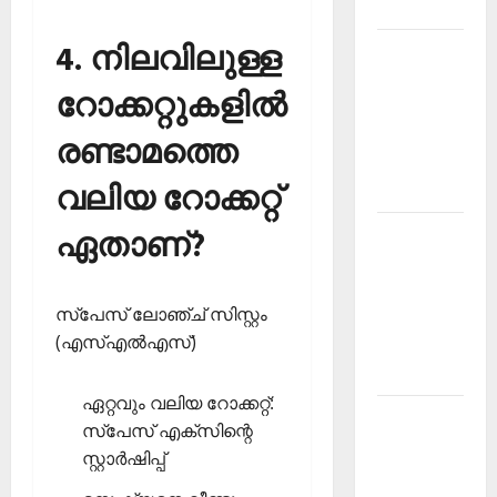
2026
4. നിലവിലുള്ള
Kerala
PSC
റോക്കറ്റുകളില്‍
Current
Affairs
രണ്ടാമത്തെ
March
വലിയ റോക്കറ്റ്
2026
Kerala
ഏതാണ്?
PSC
Current
സ്‌പേസ് ലോഞ്ച് സിസ്റ്റം
Affairs
(എസ്എല്‍എസ്)
November
2025
ഏറ്റവും വലിയ റോക്കറ്റ്:
Kerala
സ്‌പേസ് എക്‌സിന്റെ
PSC
സ്റ്റാര്‍ഷിപ്പ്
Current