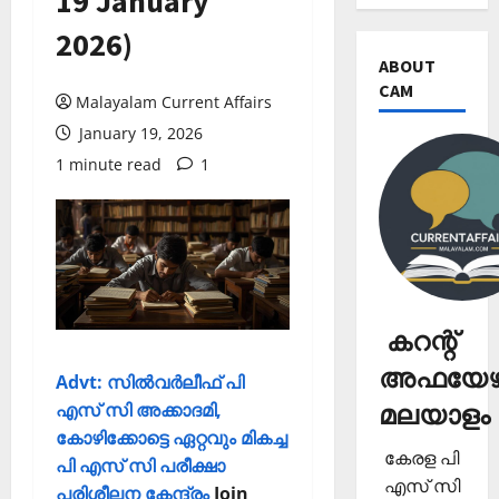
19 January
2026)
ABOUT
CAM
Malayalam Current Affairs
January 19, 2026
1 minute read
1
കറന്റ്
അഫയേഴ്
Advt: സില്‍വര്‍ലീഫ് പി
മലയാളം
എസ് സി അക്കാദമി,
കോഴിക്കോട്ടെ ഏറ്റവും മികച്ച
കേരള പി
പി എസ് സി പരീക്ഷാ
എസ് സി
പരിശീലന കേന്ദ്രം
Join