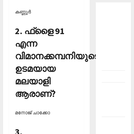
കണ്ണൂര്‍
About
Current
Affairs
2. ഫ്‌ളൈ 91
Malayalam-
എന്ന
Kerala
PSC
വിമാനക്കമ്പനിയുടെ
current
affairs
ഉടമയായ
Contact
മലയാളി
Current
ആരാണ്?
Affairs
2026
Malayalam
മനോജ് ചാക്കോ
Current
3.
Affairs