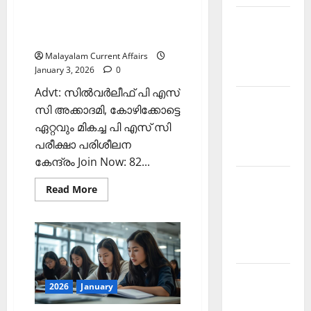
2026)
അഫയേഴ്‌സ് 3 ജനുവരി 2026
Current
(Kerala PSC Current Affairs 3
Affairs
January 2026)
Malayalam
Malayalam Current Affairs
January 3, 2026
0
2026 June
Advt: സില്‍വര്‍ലീഫ് പി എസ്
Current
സി അക്കാദമി, കോഴിക്കോട്ടെ
Affairs
ഏറ്റവും മികച്ച പി എസ് സി
Malayalam
പരീക്ഷാ പരിശീലന
2026 May
കേന്ദ്രം Join Now: 82...
Kerala
Read
Read More
PSC
more
about
Current
ഇന്നത്തെ
കറന്റ്
Affairs
അഫയേഴ്‌സ്
3
April 2026
ജനുവരി
2026
(Kerala
Kerala
PSC
2026
January
PSC
Current
Affairs