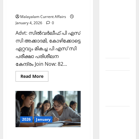
(Kerala PSC Current Affairs 4
Current
January 2026)
Affairs
Malayalam Current Affairs
Malayalam-
January 4, 2026
0
Kerala
Advt: സില്‍വര്‍ലീഫ് പി എസ്
PSC
സി അക്കാദമി, കോഴിക്കോട്ടെ
current
ഏറ്റവും മികച്ച പി എസ് സി
affairs
പരീക്ഷാ പരിശീലന
കേന്ദ്രം Join Now: 82...
Contact
Read
Read More
Current
more
Affairs
about
ഇന്നത്തെ
2026
കറന്റ്
അഫയേഴ്‌സ്
Malayalam
4
ജനുവരി
2026
Current
(Kerala
PSC
2026
January
Affairs
Current
Malayalam
Affairs
4
ഇന്നത്തെ കറന്റ്
2026 July
January