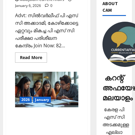
ABOUT
January 6, 2026
0
CAM
Advt: സില്‍വര്‍ലീഫ് പി എസ്
സി അക്കാദമി, കോഴിക്കോട്ടെ
ഏറ്റവും മികച്ച പി എസ് സി
പരീക്ഷാ പരിശീലന
കേന്ദ്രം Join Now: 82...
Read
Read More
more
about
ഇന്നത്തെ
കറന്റ്
കറന്റ്
അഫയേഴ്‌സ്
6
അഫയേഴ്
ജനുവരി
2026
(Kerala
മലയാളം
PSC
2026
January
Current
Affairs
കേരള പി
6
ഇന്നത്തെ കറന്റ്
January
എസ് സി
2026)
അഫയേഴ്‌സ് 5 ജനുവരി 2026
അടക്കമുള്ള
(Kerala PSC Current Affairs 5
എല്ലാ
January 2026)