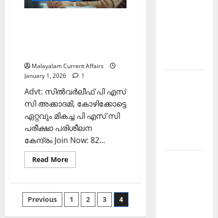
Current
Affairs
PSC
2
ഇന്നത്തെ കറന്റ്
January
Current
2026)
അഫയേഴ്‌സ് 1 ജനുവരി 2026
Affairs
(Kerala PSC Current Affairs 1
March
January 2026)
2026
Malayalam Current Affairs
January 1, 2026
1
Kerala
Advt: സില്‍വര്‍ലീഫ് പി എസ്
PSC
സി അക്കാദമി, കോഴിക്കോട്ടെ
Current
ഏറ്റവും മികച്ച പി എസ് സി
Affairs
പരീക്ഷാ പരിശീലന
November
കേന്ദ്രം Join Now: 82...
2025
Read
Kerala
Read More
more
PSC
about
ഇന്നത്തെ
Current
കറന്റ്
അഫയേഴ്‌സ്
Affairs
Posts
Previous
1
2
3
4
1
ജനുവരി
October
2026