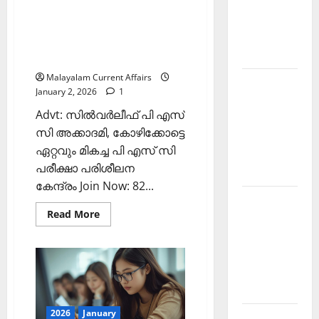
Current
3
ഇന്നത്തെ കറന്റ്
January
Affairs
2026)
അഫയേഴ്‌സ് 2 ജനുവരി 2026
December
(Kerala PSC Current Affairs 2
2025
January 2026)
Malayalam Current Affairs
Kerala
January 2, 2026
1
PSC
Advt: സില്‍വര്‍ലീഫ് പി എസ്
Current
സി അക്കാദമി, കോഴിക്കോട്ടെ
Affairs
ഏറ്റവും മികച്ച പി എസ് സി
February
പരീക്ഷാ പരിശീലന
2026
കേന്ദ്രം Join Now: 82...
Kerala
Read
Read More
PSC
more
about
Current
ഇന്നത്തെ
കറന്റ്
Affairs
അഫയേഴ്‌സ്
January
2
ജനുവരി
2026
2026
(Kerala
PSC
2026
January
Kerala