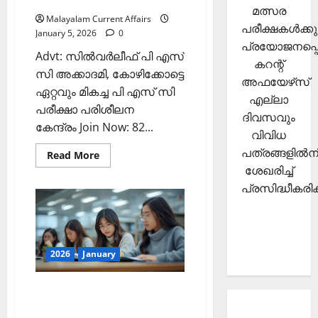
മത്സര
Malayalam Current Affairs
പരീക്ഷകള്‍ക്കു
January 5, 2026
0
പ്രയോജനപ്പെ
Advt: സില്‍വര്‍ലീഫ് പി എസ്
കറന്റ്
സി അക്കാദമി, കോഴിക്കോട്ടെ
അഫയേഴ്‌സ്
ഏറ്റവും മികച്ച പി എസ് സി
എല്ലാ
പരീക്ഷാ പരിശീലന
ദിവസവും
കേന്ദ്രം Join Now: 82...
വിവിധ
പത്രങ്ങളില്‍നി
Read
Read More
more
ശേഖരിച്ച്
about
ഇന്നത്തെ
പ്രസിദ്ധീകരിക്
കറന്റ്
അഫയേഴ്‌സ്
5
ജനുവരി
2026
(Kerala
PSC
2026
January
Current
Affairs
5
ഇന്നത്തെ കറന്റ്
January
2026)
അഫയേഴ്‌സ് 4 ജനുവരി 2026
About