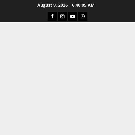
Skip
August 9, 2026
6:40:06 AM
to
Facebook
Instagram
Youtube
Whatsapp
content