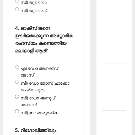
സി) ജൂലൈ 3
About
ഡി) ജൂലൈ 4
Current
Affairs
Malayalam-
4. ഓക്‌സിജനെ
Kerala
ഊര്‍ജമാക്കുന്ന അറ്റോമിക
PSC
രഹസ്യം കണ്ടെത്തിയ
current
മലയാളി ആര്?
affairs
എ) ഡോ അനക്‌സ്
Contact
ജോസ്
Current
ബി) ഡോ ജോസ് ചാക്കോ
Affairs
പെരിയപുരം
2026
സി) ഡോ അനൂപ്
Malayalam
ജേക്കബ്
ഡി) ഇവരാരുമല്ല
Current
Affairs
5. റിഗോലിത്തിലും
Malayalam