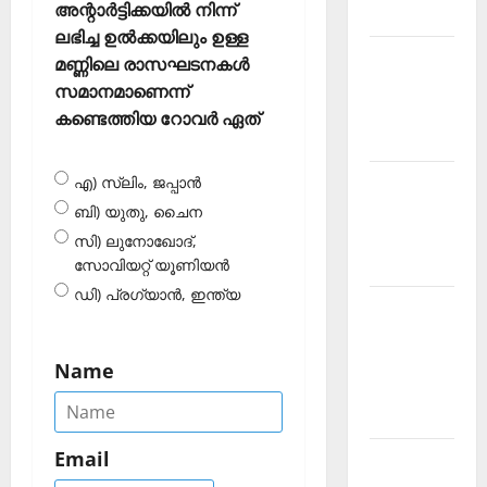
അന്റാര്‍ട്ടിക്കയില്‍ നിന്ന്
2026 July
ലഭിച്ച ഉല്‍ക്കയിലും ഉള്ള
Current
മണ്ണിലെ രാസഘടനകള്‍
Affairs
സമാനമാണെന്ന്
Malayalam
കണ്ടെത്തിയ റോവര്‍ ഏത്
2026 June
Current
എ) സ്ലിം, ജപ്പാന്‍
Affairs
ബി) യുതു, ചൈന
Malayalam
സി) ലുനോഖോദ്,
2026 May
സോവിയറ്റ് യൂണിയന്‍
ഡി) പ്രഗ്യാന്‍, ഇന്ത്യ
Kerala
PSC
Current
Name
Affairs
April 2026
Email
Kerala
PSC