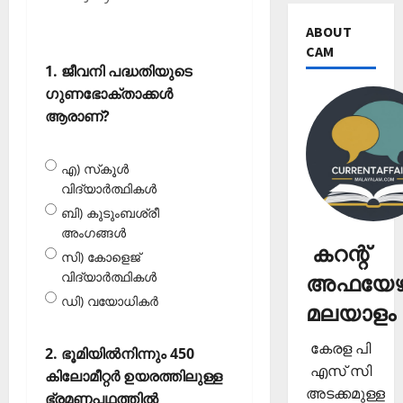
ABOUT
CAM
1. ജീവനി പദ്ധതിയുടെ
ഗുണഭോക്താക്കള്‍
ആരാണ്?
എ) സ്‌കൂള്‍
വിദ്യാര്‍ത്ഥികള്‍
ബി) കുടുംബശ്രീ
അംഗങ്ങള്‍
കറന്റ്
സി) കോളെജ്
വിദ്യാര്‍ത്ഥികള്‍
അഫയേഴ്
ഡി) വയോധികര്‍
മലയാളം
കേരള പി
2. ഭൂമിയില്‍നിന്നും 450
എസ് സി
കിലോമീറ്റര്‍ ഉയരത്തിലുള്ള
അടക്കമുള്ള
ഭ്രമണപഥത്തില്‍