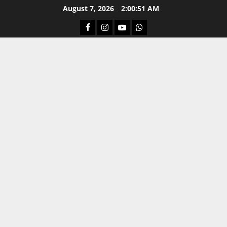
Skip
August 7, 2026
2:00:52 AM
to
Facebook
Instagram
Youtube
Whatsapp
content