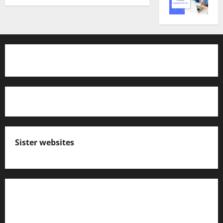
Sister websites
എസ് സി ഇ ആര്‍ ടി പാഠപുസ്തകങ്ങളിലെ
നോട്ടുകള്‍