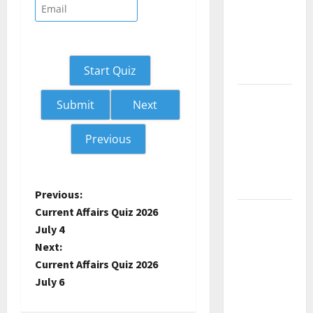
Current
Affairs
December
2025
Start Quiz
Kerala
Next
PSC
Current
Previous
Affairs
February
2026
P
Previous:
Current Affairs Quiz 2026
Kerala
o
July 4
PSC
Next:
Current
s
Current Affairs Quiz 2026
Affairs
t
July 6
January
2026