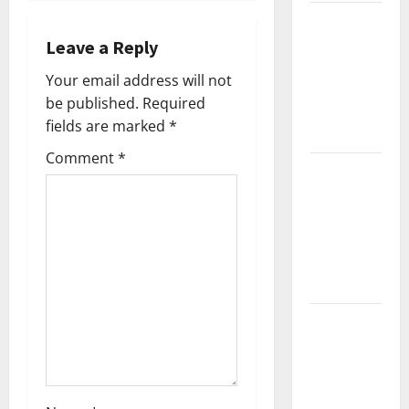
n
Kerala
a
PSC
Leave a Reply
Current
v
Your email address will not
Affairs
be published.
Required
March
i
fields are marked
*
2026
g
Comment
*
Kerala
a
PSC
Current
t
Affairs
November
i
2025
o
Kerala
n
PSC
Current
Affairs