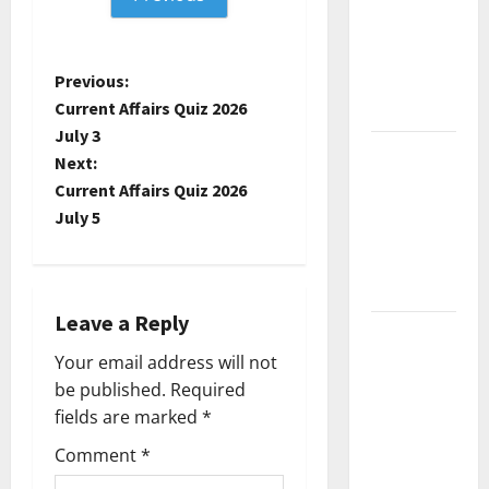
Current
Affairs
P
Previous:
December
Current Affairs Quiz 2026
2025
o
July 3
Kerala
Next:
s
PSC
Current Affairs Quiz 2026
Current
t
July 5
Affairs
February
n
2026
a
Leave a Reply
Kerala
v
PSC
Your email address will not
Current
be published.
Required
i
Affairs
fields are marked
*
January
g
Comment
*
2026