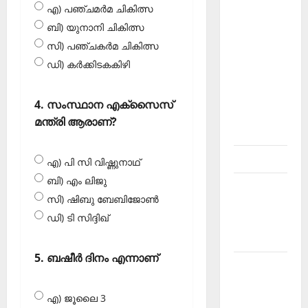
എ) പഞ്ചമര്‍മ ചികിത്സ
About
ബി) യുനാനി ചികിത്സ
Current
Affairs
സി) പഞ്ചകര്‍മ ചികിത്സ
Malayalam-
ഡി) കര്‍ക്കിടകകിഴി
Kerala
PSC
4. സംസ്ഥാന എക്‌സൈസ്
current
മന്ത്രി ആരാണ്?
affairs
Contact
എ) പി സി വിഷ്ണുനാഥ്
ബി) എം ലിജു
Current
സി) ഷിബു ബേബിജോണ്‍
Affairs
ഡി) ടി സിദ്ദിഖ്‌
2026
Malayalam
5. ബഷീര്‍ ദിനം എന്നാണ്
Current
Affairs
എ) ജൂലൈ 3
Malayalam