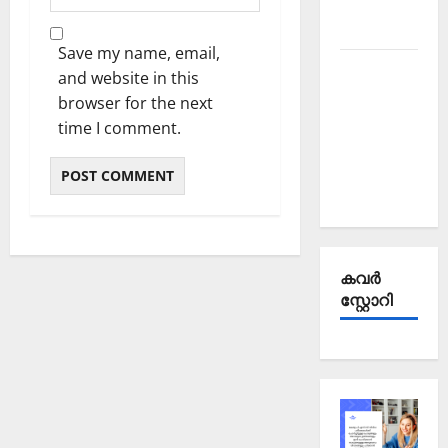
October
2025
Save my name, email,
Kerala
and website in this
PSC
browser for the next
Current
time I comment.
Affairs
September
2025
കവര്‍
സ്റ്റോറി