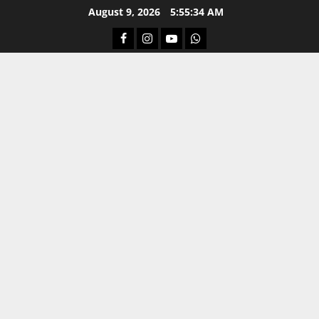
Skip
August 9, 2026
5:55:34 AM
to
Facebook
Instagram
Youtube
Whatsapp
content