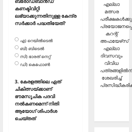
ബ്രോഡ്ബാന്‍ഡ്
എല്ലാ
കണക്ടിവിറ്റി
മത്സര
ലഭ്യാക്കുന്നതിനുള്ള കേന്ദ്ര
പരീക്ഷകള്‍ക്കു
സര്‍ക്കാര്‍ പദ്ധതിയേത്?
പ്രയോജനപ്പെ
കറന്റ്
അഫയേഴ്‌സ്
എ) റെയില്‍ടെല്‍
എല്ലാ
ബി) ബിടെല്‍
ദിവസവും
സി) ഭാരത് നെറ്റ്
വിവിധ
ഡി) കെഫോണ്‍
പത്രങ്ങളില്‍നി
ശേഖരിച്ച്
3. കേരളത്തിലെ ഏത്
പ്രസിദ്ധീകരിക്
ചികിത്സയ്ക്കാണ്
ഭൗമസൂചിക പദവി
നല്‍കണമെന്ന് നിതി
ആയോഗ് ശിപാര്‍ശ
ചെയ്തത്