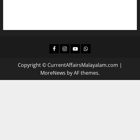
പഠിക്കാം
ദിവസവും റിവിഷന്‍ നടത്താന്‍
Facebook
Instagram
Youtube
Whatsapp
Copyright © CurrentAffairsMalayalam.com
|
MoreNews
by AF themes.