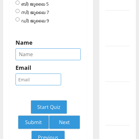
2026 July
ബി) ജൂലൈ 5
സി) ജൂലൈ 7
Current
ഡി) ജൂലൈ 9
Affairs
Malayalam
2026 June
Name
Current
Affairs
Email
Malayalam
2026 May
Kerala
PSC
Current
Start Quiz
Affairs
April 2026
Next
Kerala
Previous
PSC