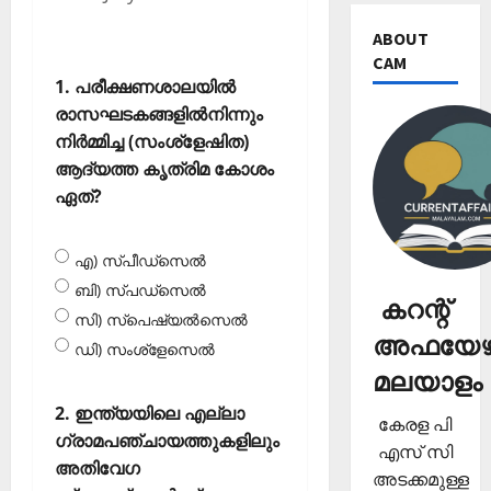
ABOUT
CAM
1. പരീക്ഷണശാലയില്‍
രാസഘടകങ്ങളില്‍നിന്നും
നിര്‍മ്മിച്ച (സംശ്‌ളേഷിത)
ആദ്യത്ത കൃത്രിമ കോശം
ഏത്?
എ) സ്പീഡ്‌സെല്‍
ബി) സ്പഡ്‌സെല്‍
കറന്റ്
സി) സ്‌പെഷ്യല്‍സെല്‍
അഫയേഴ്
ഡി) സംശ്‌ളേസെല്‍
മലയാളം
2. ഇന്ത്യയിലെ എല്ലാ
കേരള പി
ഗ്രാമപഞ്ചായത്തുകളിലും
എസ് സി
അതിവേഗ
അടക്കമുള്ള