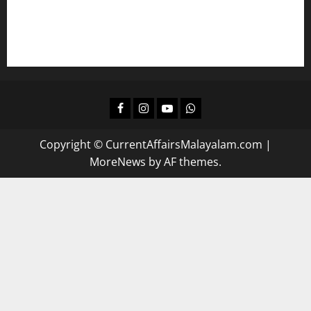
പഠിക്കാം
ദിവസവും റിവിഷന്‍ നടത്താന്‍
Facebook
Instagram
Youtube
Whatsapp
Copyright © CurrentAffairsMalayalam.com
|
MoreNews
by AF themes.