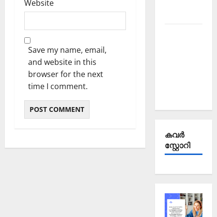
October
Website
2025
Kerala
PSC
Save my name, email,
Current
and website in this
Affairs
browser for the next
September
time I comment.
2025
കവര്‍
സ്റ്റോറി