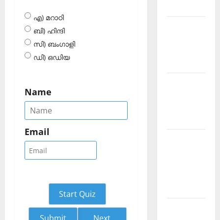
2026 July
എ) മറാഠി
Current
ബി) ഹിന്ദി
Affairs
സി) ബംഗാളി
Malayalam
ഡി) ഒഡിയ
2026 June
Current
Name
Affairs
Malayalam
2026 May
Email
Kerala
PSC
Current
Affairs
April 2026
Start Quiz
Kerala
Next
PSC