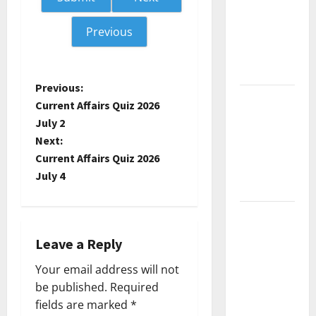
Current
Previous
Affairs
December
2025
P
Previous:
Kerala
Current Affairs Quiz 2026
PSC
o
July 2
Current
Next:
s
Affairs
Current Affairs Quiz 2026
February
t
July 4
2026
n
Kerala
PSC
a
Leave a Reply
Current
v
Affairs
Your email address will not
January
be published.
Required
i
2026
fields are marked
*