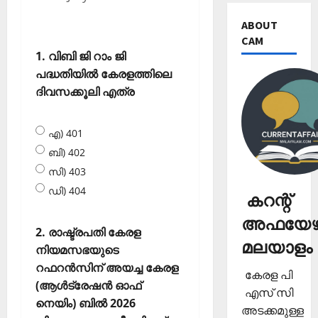
ABOUT
CAM
1. വിബി ജി റാം ജി
പദ്ധതിയില്‍ കേരളത്തിലെ
ദിവസക്കൂലി എത്ര
എ) 401
ബി) 402
സി) 403
ഡി) 404
കറന്റ്
അഫയേഴ്
2. രാഷ്ട്രപതി കേരള
മലയാളം
നിയമസഭയുടെ
റഫറന്‍സിന് അയച്ച കേരള
കേരള പി
(ആള്‍ട്രേഷന്‍ ഓഫ്
എസ് സി
നെയിം) ബില്‍ 2026
അടക്കമുള്ള