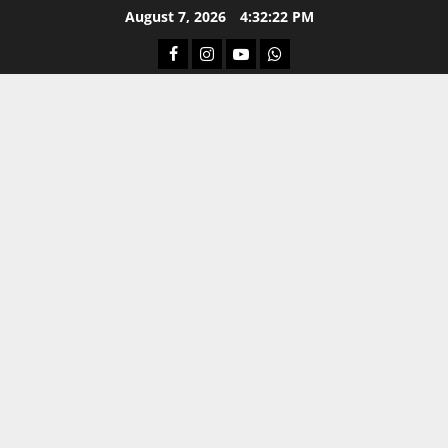
Skip
August 7, 2026
4:32:23 PM
to
Facebook
Instagram
Youtube
Whatsapp
content