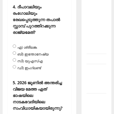
About
4. ദീപാവലിയും
Current
രംഗോലിയും
Affairs
രേഖപ്പെടുത്തുന്ന തപാല്‍
Malayalam-
സ്റ്റാമ്പ് പുറത്തിറക്കുന്ന
Kerala
രാജ്യമേത്?
PSC
current
എ) ശ്രീലങ്ക
affairs
ബി) ഇന്തോനേഷ്യ
Contact
സി) യുഎസ്എ
ഡി) ഇംഗ്ലണ്ട്‌
Current
Affairs
2026
5. 2026 ജൂണില്‍ അന്തരിച്ച
Malayalam
വിജയ മേത്ത ഏത്
ഭാഷയിലെ
Current
നാടകവേദിയിലെ
Affairs
സംവിധായികയായിരുന്നു?
Malayalam