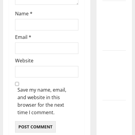
Kerala
Name
*
PSC
Current
Affairs
March
Email
*
2026
Kerala
Website
PSC
Current
Affairs
November
Save my name, email,
2025
and website in this
browser for the next
Kerala
time I comment.
PSC
Current
Affairs