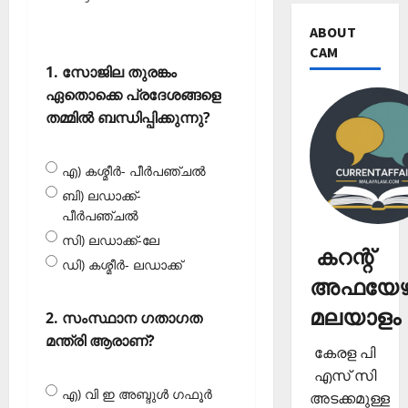
ABOUT
CAM
1. സോജില തുരങ്കം
ഏതൊക്കെ പ്രദേശങ്ങളെ
തമ്മില്‍ ബന്ധിപ്പിക്കുന്നു?
എ) കശ്മീര്‍- പീര്‍പഞ്ചല്‍
ബി) ലഡാക്ക്-
പീര്‍പഞ്ചല്‍
സി) ലഡാക്ക്-ലേ
കറന്റ്
ഡി) കശ്മീര്‍- ലഡാക്ക്‌
അഫയേഴ്
മലയാളം
2. സംസ്ഥാന ഗതാഗത
മന്ത്രി ആരാണ്?
കേരള പി
എസ് സി
എ) വി ഇ അബ്ദുള്‍ ഗഫൂര്‍
അടക്കമുള്ള