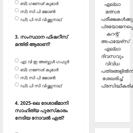
ബി) ഗണേശ് കുമാര്‍
എല്ലാ
മത്സര
സി) സി പി ജോണ്‍
പരീക്ഷകള്‍ക്കു
ഡി) പി സി വിഷ്ണുനാഥ്‌
പ്രയോജനപ്പെ
കറന്റ്
3. സംസ്ഥാന ഫിഷറീസ്
അഫയേഴ്‌സ്
മന്ത്രി ആരാണ്?
എല്ലാ
ദിവസവും
എ) വി ഇ അബ്ദുള്‍ ഗഫൂര്‍
വിവിധ
ബി) ഗണേശ് കുമാര്‍
പത്രങ്ങളില്‍നി
സി) സി പി ജോണ്‍
ശേഖരിച്ച്
പ്രസിദ്ധീകരിക്
ഡി) പി സി വിഷ്ണുനാഥ്‌
4. 2025-ലെ ദേശാഭിമാനി
സാഹിത്യ പുരസ്‌കാരം
നേടിയ നോവല്‍ ഏത്?