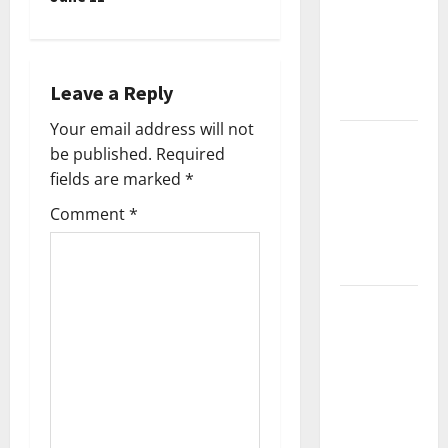
t
Current
n
Affairs
December
a
Leave a Reply
2025
v
Your email address will not
Kerala
be published.
Required
i
PSC
fields are marked
*
Current
g
Comment
*
Affairs
February
a
2026
t
Kerala
PSC
i
Current
o
Affairs
January
n
2026