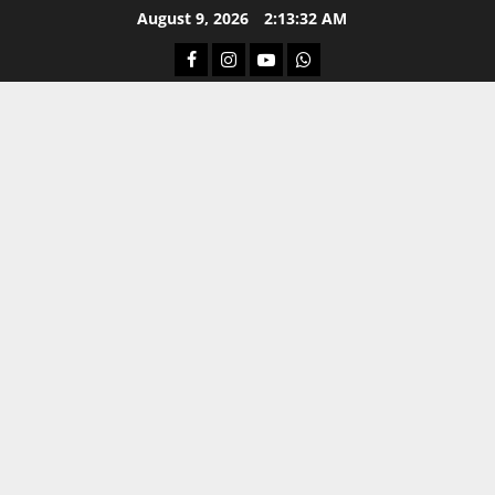
Skip
August 9, 2026
2:13:32 AM
to
Facebook
Instagram
Youtube
Whatsapp
content