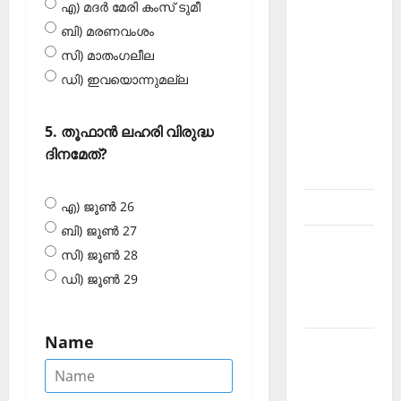
എ) മദര്‍ മേരി കംസ് ടുമീ
About
ബി) മരണവംശം
Current
സി) മാതംഗലീല
Affairs
ഡി) ഇവയൊന്നുമല്ല
Malayalam-
Kerala
PSC
5. തൂഫാന്‍ ലഹരി വിരുദ്ധ
current
ദിനമേത്?
affairs
Contact
എ) ജൂണ്‍ 26
ബി) ജൂണ്‍ 27
Current
സി) ജൂണ്‍ 28
Affairs
ഡി) ജൂണ്‍ 29
2026
Malayalam
Name
Current
Affairs
Malayalam