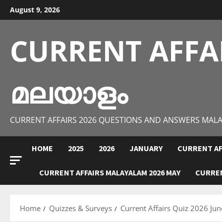
Skip
August 9, 2026
to
content
CURRENT AFFA
മലയാളം
CURRENT AFFAIRS 2026 QUESTIONS AND ANSWERS MAL
HOME
2025
2026
JANUARY
CURRENT AF
CURRENT AFFAIRS MALAYALAM 2026 MAY
CURREN
Home
Quizzes & Surveys
Current Affairs Quiz 2026 Jun