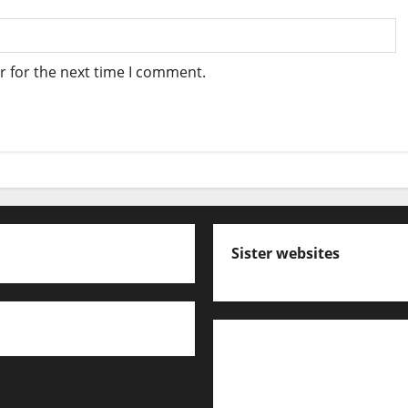
r for the next time I comment.
Sister websites
എസ് സി ഇ ആര്‍ ടി പാഠ
കേരള പി എസ് സി ക്വസ്റ്റ