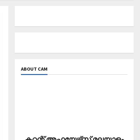
ABOUT CAM
കറന്റ് അഫയേഴ്‌സ് മലയാളം