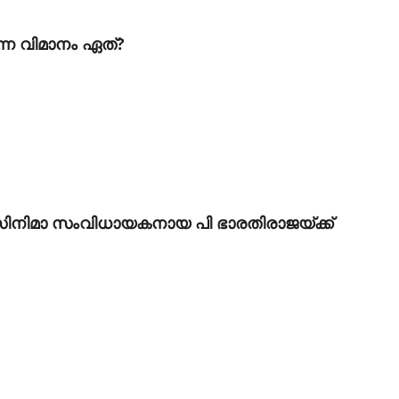
ന്ന വിമാനം ഏത്?
ിഴ് സിനിമാ സംവിധായകനായ പി ഭാരതിരാജയ്ക്ക്