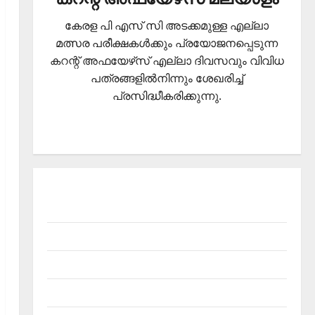
കേരള പി എസ് സി അടക്കമുള്ള എല്ലാ
മത്സര പരീക്ഷകള്‍ക്കും പ്രയോജനപ്പെടുന്ന
കറന്റ് അഫയേഴ്‌സ് എല്ലാ ദിവസവും വിവിധ
പത്രങ്ങളില്‍നിന്നും ശേഖരിച്ച്
പ്രസിദ്ധീകരിക്കുന്നു.
About Current Affairs Malayalam- Kerala PSC
current affairs
Contact
Current Affairs 2026 Malayalam
Current Affairs Malayalam 2026 July