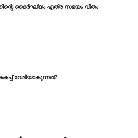
ത്തിന്റെ ദൈര്‍ഘ്യം എത്ര സമയം വീതം
പ്പ് വേദിയാകുന്നത്?