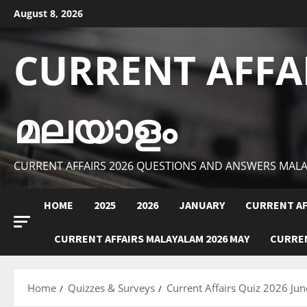
Skip
August 8, 2026
to
content
CURRENT AFFA
മലയാളം
CURRENT AFFAIRS 2026 QUESTIONS AND ANSWERS MAL
HOME
2025
2026
JANUARY
CURRENT AF
CURRENT AFFAIRS MALAYALAM 2026 MAY
CURREN
Home
Quizzes & Surveys
Current Affairs Quiz 2026 Jun