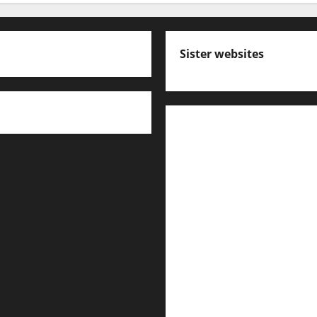
Sister websites
എസ് സി ഇ ആര്‍ ടി പാഠ
കേരള പി എസ് സി ക്വസ്റ്റ
പ്രസ്താവന ചോദ്യങ്ങൾ
ഇംഗ്ലീഷ് പഠിക്കാം
മലയാളം പഠിക്കാം
എല്‍ഡിസിക്ക്
ഒരുങ്ങാ
കമ്പനി/ ബോര്‍ഡ്/ കോര