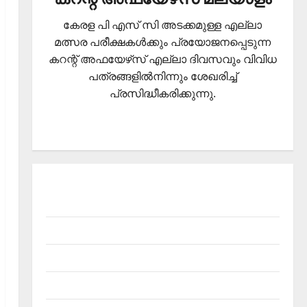
കേരള പി എസ് സി അടക്കമുള്ള എല്ലാ
മത്സര പരീക്ഷകള്‍ക്കും പ്രയോജനപ്പെടുന്ന
കറന്റ് അഫയേഴ്‌സ് എല്ലാ ദിവസവും വിവിധ
പത്രങ്ങളില്‍നിന്നും ശേഖരിച്ച്
പ്രസിദ്ധീകരിക്കുന്നു.
About Current Affairs Malayalam- Kerala PSC
current affairs
Contact
Current Affairs 2026 Malayalam
Current Affairs Malayalam 2026 July