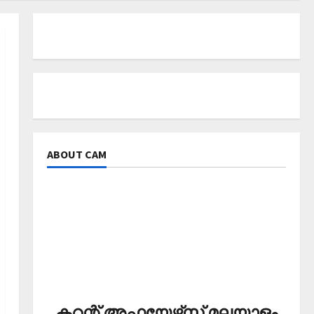
ABOUT CAM
കറന്റ് അഫയേഴ്‌സ് മലയാളം