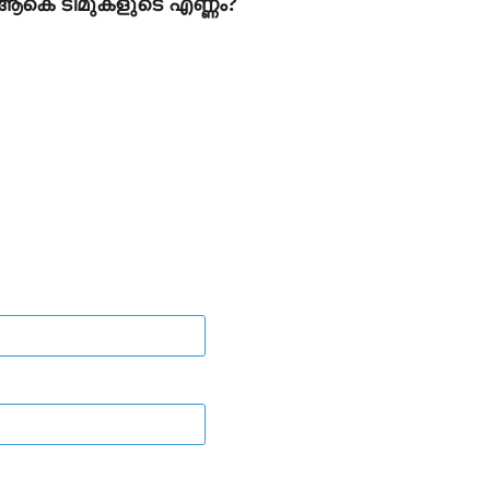
്ന ആകെ ടീമുകളുടെ എണ്ണം?