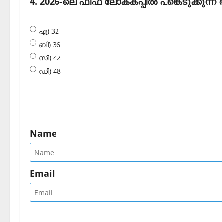
4. 2026-ലെ ഫിഫ ലോകകപ്പില്‍ പങ്കെടുക്കുന
എ) 32
ബി) 36
സി) 42
ഡി) 48
Name
Email