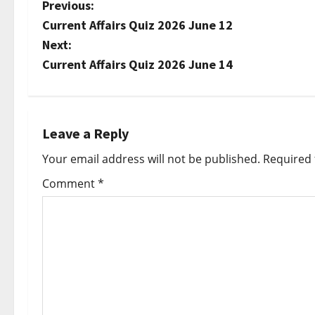
P
Previous:
Current Affairs Quiz 2026 June 12
o
Next:
s
Current Affairs Quiz 2026 June 14
t
n
Leave a Reply
a
Your email address will not be published.
Required 
v
Comment
*
i
g
a
t