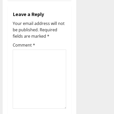
n
a
Leave a Reply
v
Your email address will not
be published.
Required
i
fields are marked
*
g
Comment
*
a
t
i
o
n