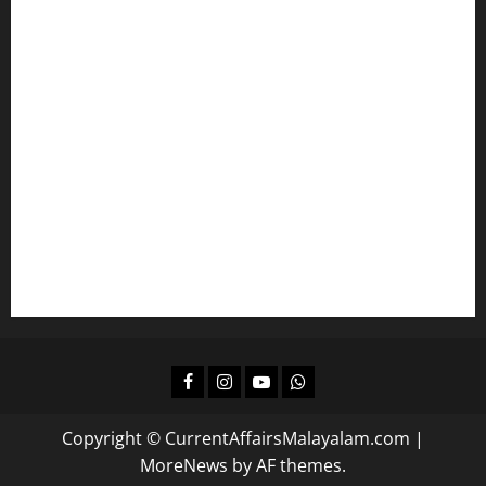
പ്രസ്താവന ചോദ്യങ്ങൾ പഠിക്കാം
ഇംഗ്ലീഷ് പഠിക്കാം
മലയാളം പഠിക്കാം
എല്‍ഡിസിക്ക്
ഒരുങ്ങാം
കമ്പനി/ ബോര്‍ഡ്/ കോര്‍പ്പറേഷന്‍ എല്‍ജിഎസിന്
പഠിക്കാം
ദിവസവും റിവിഷന്‍ നടത്താന്‍
Facebook
Instagram
Youtube
Whatsapp
Copyright © CurrentAffairsMalayalam.com
|
MoreNews
by AF themes.