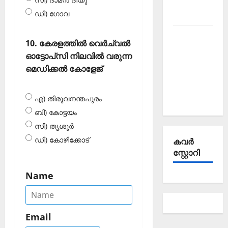
October
ഡി) ഗോവ
2025
Kerala
10. കേരളത്തിൽ വെർച്വൽ
PSC
ഓട്ടോപ്‌സി നിലവിൽ വരുന്ന
Current
മെഡിക്കൽ കോളേജ്
Affairs
September
2025
എ) തിരുവനന്തപുരം
ബി) കോട്ടയം
സി) തൃശൂർ
ഡി) കോഴിക്കോട്
കവര്‍
സ്റ്റോറി
Name
Email