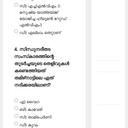
About
സി) എച്ച്എൽവിഎം 3:
Current
മനുഷ്യ യാത്രയ്ക്ക്
യോജിച്ച ഹ്യൂമൻ റേറ്റഡ്
Affairs
എൽവിഎം3
Malayalam-
ഡി) എല്ലാം തെറ്റാണ്
Kerala
PSC
current
4. സിന്ധുനദീതട
affairs
സംസ്‌കാരത്തിന്റെ
തുടർച്ചയുടെ തെളിവുകൾ
Contact
കണ്ടെത്തിയത്
Current
തമിഴ്‌നാട്ടിലെ ഏത്
Affairs
നദിക്കരയിലാണ്?
2026
Malayalam
എ) വൈഗ
ബി) കാവേരി
Current
സി) താമ്രപർണി
Affairs
Malayalam
ഡി) കൂവം