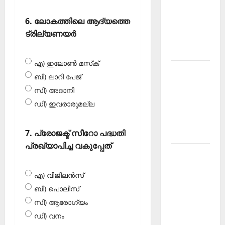
Current
6. ലോകത്തിലെ ആദ്യത്തെ
Affairs
ട്രില്യണയർ
December
2025
എ) ഇലോൺ മസ്‌ക്
Kerala
ബി) ലാറി പേജ്
PSC
സി) അദാനി
Current
ഡി) ഇവരാരുമല്ല
Affairs
February
7. പ്രോജക്ട് സീറോ പദ്ധതി
2026
പ്രഖ്യാപിച്ച വകുപ്പേത്
Kerala
PSC
എ) വിജിലൻസ്
Current
ബി) പൊലീസ്
Affairs
സി) ആരോഗ്യം
January
2026
ഡി) വനം