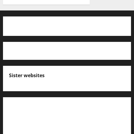
Sister websites
എസ് സി ഇ ആര്‍ ടി പാഠപുസ്തകങ്ങളിലെ
നോട്ടുകള്‍
കേരള പി എസ് സി ക്വസ്റ്റ്യന്‍ ബാങ്ക്‌