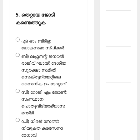
2026 July
5. തെറ്റായ ജോടി
Current
കണ്ടെത്തുക
Affairs
Malayalam
2026 June
എ) ഓം ബിർള:
ലോകസഭാ സ്പീക്കർ
Current
ബി) ലഫ്റ്റനന്റ് ജനറൽ
Affairs
രാജീവ് ഘായ്: ദേശീയ
Malayalam
സുരക്ഷാ സമിതി
2026 May
സെക്രട്ടറിയേറ്റിലെ
സൈനിക ഉപദേഷ്ടാവ്
Kerala
സി) റോജി എം ജോൺ:
PSC
സംസ്ഥാന
Current
പൊതുവിദ്യാഭ്യാസ
Affairs
മന്ത്രി
April 2026
ഡി) ധീരജ് സേത്ത്:
നിയുക്ത കരസേനാ
Kerala
മേധാവി
PSC