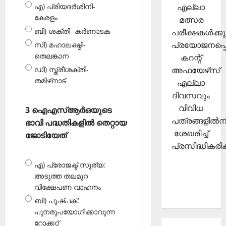
എല്ലാ
എ) പ്രിയദർശിനി-
കേരളം
മത്സര
ബി) ശക്തി- കർണാടക
പരീക്ഷകള്‍ക്കു
പ്രയോജനപ്പെ
സി) മഹാലക്ഷ്മി-
തെലങ്കാന
കറന്റ്
അഫയേഴ്‌സ്
ഡി) സ്ത്രീശക്തി-
തമിഴ്‌നാട്
എല്ലാ
ദിവസവും
വിവിധ
3 ഐഎസ്ആർഒയുടെ
പത്രങ്ങളില്‍നി
ഭാവി പദ്ധതികളിൽ തെറ്റായ
ശേഖരിച്ച്
ജോടിയേത്
പ്രസിദ്ധീകരിക്
എ) പ്രോജക്ട് സൂര്യ:
അടുത്ത തലമുറ
വിക്ഷേപണ വാഹനം
ബി) പുഷ്പക്:
പുനരുപയോഗിക്കാവുന്ന
റോക്കറ്റ്