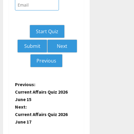
Start Quiz
Next
Previous
P
Previous:
Current Affairs Quiz 2026
o
June 15
Next:
s
Current Affairs Quiz 2026
t
June 17