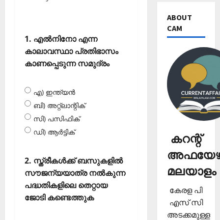
ABOUT
CAM
1. എൽനിനോ എന്ന
കാലാവസ്ഥാ പ്രതിഭാസം
കാണപ്പെടുന്ന സമുദ്രം
എ) ഇന്ത്യൻ
ബി) അറ്റ്‌ലാന്റിക്
സി) പസിഫിക്
ഡി) ആർട്ടിക്
കറന്റ്
അഫയേഴ്
2. സ്ത്രീകൾക്ക് ബസുകളിൽ
മലയാളം
സൗജന്യയാത്ര നൽകുന്ന
പദ്ധതികളിലെ തെറ്റായ
കേരള പി
ജോടി കണ്ടെത്തുക
എസ് സി
അടക്കമുള്ള