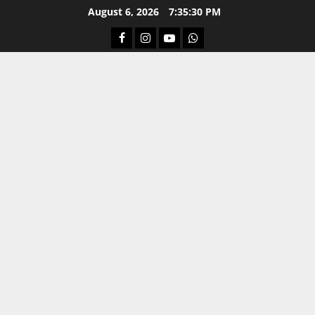
Skip
August 6, 2026
7:35:30 PM
to
Facebook
Instagram
Youtube
Whatsapp
content