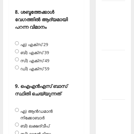
Kerala
8. ശബ്ദത്തേക്കാൾ
PSC
വേഗത്തിൽ ആദ്യമായി
Current
പറന്ന വിമാനം
Affairs
March
2026
എ) എക്‌സ് 29
ബി) എക്‌സ് 39
Kerala
സി) എക്‌സ് 49
PSC
ഡി) എക്‌സ് 59
Current
Affairs
November
9. ഐഎൻഎസ് ബാസ്
2025
സ്ഥിതി ചെയ്യുന്നത്
Kerala
എ) ആൻഡമാൻ
PSC
നിക്കോബാർ
Current
ബി) ലക്ഷദ്വീപ്
Affairs
സി) ദാമൻ ദിയു