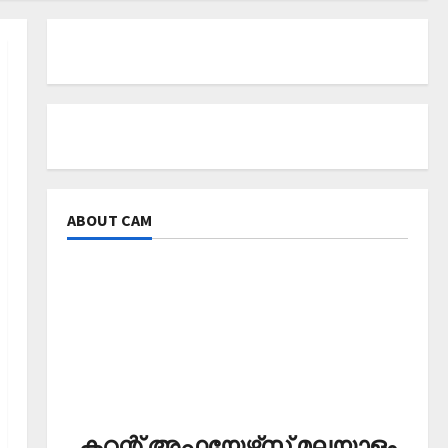
ABOUT CAM
കറന്റ് അഫയേഴ്‌സ് മലയാളം