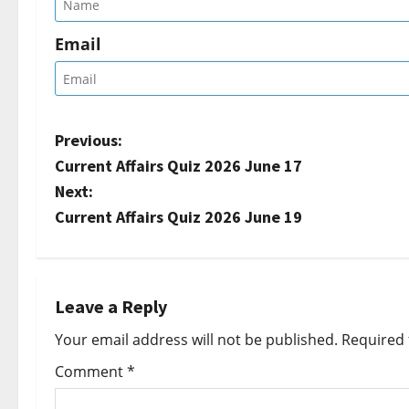
Email
P
Previous:
Current Affairs Quiz 2026 June 17
o
Next:
s
Current Affairs Quiz 2026 June 19
t
n
Leave a Reply
a
Your email address will not be published.
Required 
v
Comment
*