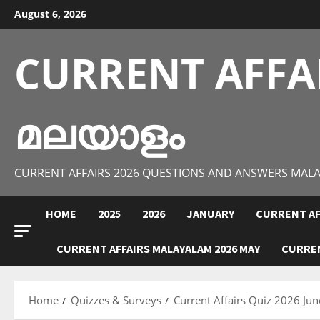
Skip
August 6, 2026
to
content
CURRENT AFFA
മലയാളം
CURRENT AFFAIRS 2026 QUESTIONS AND ANSWERS MAL
HOME
2025
2026
JANUARY
CURRENT AF
CURRENT AFFAIRS MALAYALAM 2026 MAY
CURREN
Home
Quizzes & Surveys
Current Affairs Quiz 2026 Jun