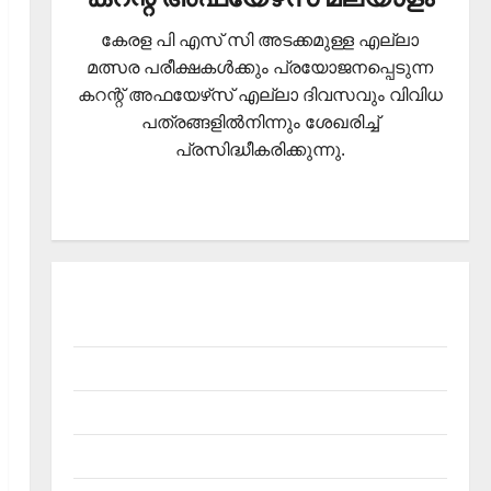
കേരള പി എസ് സി അടക്കമുള്ള എല്ലാ
മത്സര പരീക്ഷകള്‍ക്കും പ്രയോജനപ്പെടുന്ന
കറന്റ് അഫയേഴ്‌സ് എല്ലാ ദിവസവും വിവിധ
പത്രങ്ങളില്‍നിന്നും ശേഖരിച്ച്
പ്രസിദ്ധീകരിക്കുന്നു.
About Current Affairs Malayalam- Kerala PSC
current affairs
Contact
Current Affairs 2026 Malayalam
Current Affairs Malayalam 2026 July