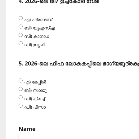
4. 2026-ലെ ജി7 ഉച്ചകോടി വേദി
എ) ഫ്രാന്‍സ്
ബി) യുഎസ്എ
സി) കാനഡ
ഡി) ഇറ്റലി
5. 2026-ലെ ഫിഫ ലോകകപ്പിലെ ഭാഗ്യമുദ്രകളില
എ) മേപ്പിള്‍
ബി) സായു
ഡി) ക്ലച്ച്
ഡി) പീസാ
Name