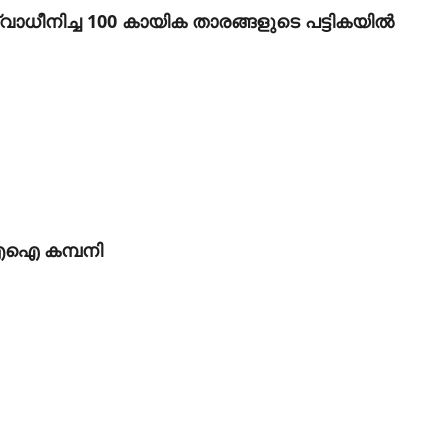
ീനിച്ച 100 കായിക താരങ്ങളുടെ പട്ടികയില്‍
 എഐ കമ്പനി