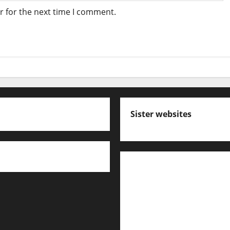
r for the next time I comment.
Sister websites
എസ് സി ഇ ആര്‍ ടി പാഠ
കേരള പി എസ് സി ക്വസ്റ്റ
പ്രസ്താവന ചോദ്യങ്ങൾ
ഇംഗ്ലീഷ് പഠിക്കാം