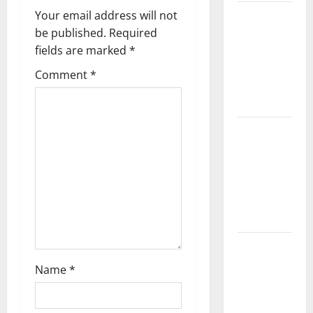
v
Your email address will not
Kerala
be published.
Required
PSC
i
fields are marked
*
Current
Affairs
g
Comment
*
March
a
2026
t
Kerala
PSC
i
Current
Affairs
o
November
n
2025
Kerala
PSC
Name
*
Current
Affairs