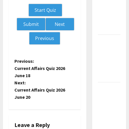
Current
Start Quiz
Affairs
December
Next
2025
Previous
Kerala
PSC
Current
P
Previous:
Affairs
Current Affairs Quiz 2026
February
o
June 18
2026
Next:
s
Kerala
Current Affairs Quiz 2026
PSC
t
June 20
Current
n
Affairs
January
a
2026
Leave a Reply