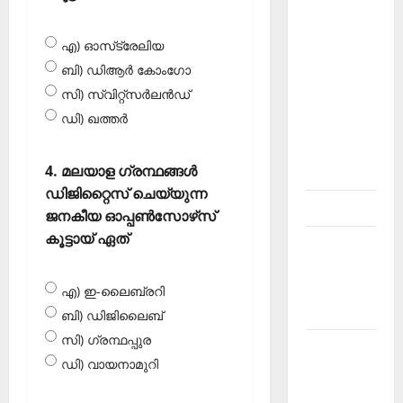
About
Current
എ) ഓസ്‌ട്രേലിയ
Affairs
ബി) ഡിആര്‍ കോംഗോ
Malayalam-
സി) സ്വിറ്റ്‌സര്‍ലന്‍ഡ്
Kerala
ഡി) ഖത്തര്‍
PSC
current
4. മലയാള ഗ്രന്ഥങ്ങള്‍
affairs
ഡിജിറ്റൈസ് ചെയ്യുന്ന
Contact
ജനകീയ ഓപ്പണ്‍സോഴ്‌സ്
കൂട്ടായ് ഏത്
Current
Affairs
2026
എ) ഇ-ലൈബ്രറി
Malayalam
ബി) ഡിജിലൈബ്
സി) ഗ്രന്ഥപ്പുര
Current
ഡി) വായനാമുറി
Affairs
Malayalam