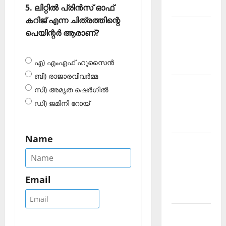
2026 July
5. ലിറ്റില്‍ പ്രിന്‍സ് ഓഫ്
കറിജ് എന്ന ചിത്രത്തിന്റെ
Current
പെയിന്റര്‍ ആരാണ്?
Affairs
Malayalam
എ) എംഎഫ് ഹുസൈന്‍
2026 June
ബി) രാജാരവിവര്‍മ്മ
Current
സി) അമൃത ഷെര്‍ഗില്‍
Affairs
ഡി) ജമിനി റോയ്‌
Malayalam
2026 May
Name
Kerala
PSC
Current
Email
Affairs
April 2026
Kerala
PSC