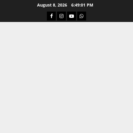
Skip
August 8, 2026
6:49:01 PM
to
Facebook
Instagram
Youtube
Whatsapp
content