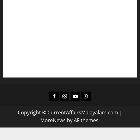
ഇംഗ്ലീഷ് പഠിക്കാം
മലയാളം പഠിക്കാം
എല്‍ഡിസിക്ക്
ഒരുങ്ങാം
കമ്പനി/ ബോര്‍ഡ്/ കോര്‍പ്പറേഷന്‍ എല്‍ജിഎസിന്
പഠിക്കാം
ദിവസവും റിവിഷന്‍ നടത്താന്‍
Facebook
Instagram
Youtube
Whatsapp
Copyright © CurrentAffairsMalayalam.com
|
MoreNews
by AF themes.