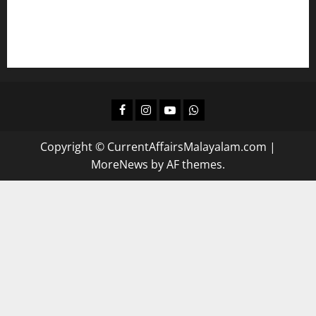
പഠിക്കാം
ദിവസവും റിവിഷന്‍ നടത്താന്‍
Facebook
Instagram
Youtube
Whatsapp
Copyright © CurrentAffairsMalayalam.com
|
MoreNews
by AF themes.