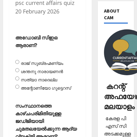
psc current affairs quiz
ABOUT
20 February 2026
CAM
അഡോബി സിഇഒ
ആരാണ്?
രാജ് സുബ്രഹ്മണ്യം
ശന്തനു നാരായണന്‍
സത്യാ നാദെല്ല
കറന്റ്
അന്റോണിയോ ഗുട്ടെറസ്
അഫയേഴ്
മലയാളം
സംസ്ഥാനത്തെ
കാഴ്ചപരിമിതിയുള്ള
കേരള പി
ജഡ്ജിയായി
എസ് സി
ചുമതലയേല്‍ക്കുന്ന ആദ്യ
അടക്കമുള്ള
വ്യക്തി ആരാണ്?