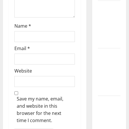
n
Kerala
PSC
Current
Name
*
Affairs
March
2026
Email
*
Kerala
PSC
Current
Website
Affairs
November
2025
Save my name, email,
Kerala
and website in this
PSC
browser for the next
Current
time I comment.
Affairs