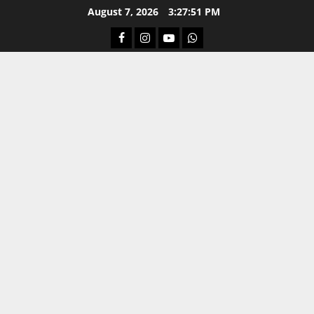
Skip
August 7, 2026
3:27:52 PM
to
Facebook
Instagram
Youtube
Whatsapp
content