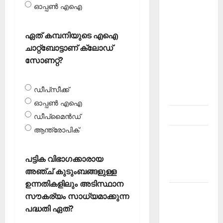
ഓപ്പണ്‍ എഐ
About
Current
Affairs
ഏത് കമ്പനിയുടെ എഐ
Malayalam-
ചാറ്റ്‌ബോട്ടാണ് ക്ലോഡ്
Kerala
സോണറ്റ്?
PSC
current
ഡീപ്‌സീക്ക്
affairs
ഓപ്പണ്‍ എഐ
Contact
ഡീപ്‌മൈന്‍ഡ്
ആന്ത്രോപിക്
Current
Affairs
പട്ടിക വിഭാഗക്കാരായ
2026
അഞ്ച് കുടുംബങ്ങളുള്ള
Malayalam
ഉന്നതികളിലും അടിസ്ഥാന
Current
സൗകര്യം സാധ്യമാക്കുന്ന
Affairs
പദ്ധതി ഏത്?
Malayalam