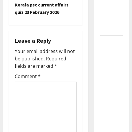
s
Kerala psc current affairs
Current
t
quiz 23 February 2026
Affairs
December
n
2025
a
Leave a Reply
Kerala
PSC
v
Your email address will not
Current
be published.
Required
i
Affairs
fields are marked
*
February
g
Comment
*
2026
a
Kerala
PSC
t
Current
i
Affairs
January
o
2026