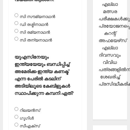
എല്ലാ
മത്സര
സി സൗമ്യനാഥന്‍
പരീക്ഷകള്‍ക്കു
ഡി രശ്മിനാഥന്‍
പ്രയോജനപ്പെ
സി രമ്യനാഥന്‍
കറന്റ്
അഫയേഴ്‌സ്
സി തന്യനാഥന്‍
എല്ലാ
ദിവസവും
യുഎസിനേയും
വിവിധ
ഇന്ത്യയേയും ബന്ധിപ്പിച്ച്
പത്രങ്ങളില്‍നി
അമേരിക്ക-ഇന്ത്യ കണക്ട്
ശേഖരിച്ച്
എന്ന പേരില്‍ കടലിന്
പ്രസിദ്ധീകരിക്
അടിയിലൂടെ കേബിളുകള്‍
സ്ഥാപിക്കുന്ന കമ്പനി ഏത്?
റിലയന്‍സ്
ഗൂഗിള്‍
സീഎക്‌സ്