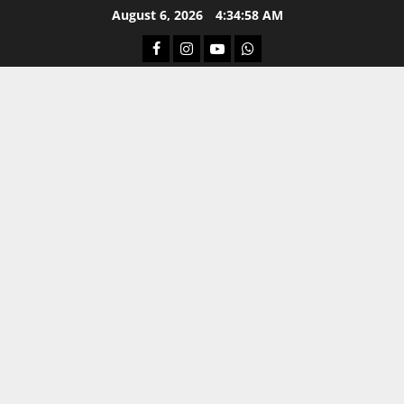
Skip
August 6, 2026
4:34:59 AM
to
Facebook
Instagram
Youtube
Whatsapp
content