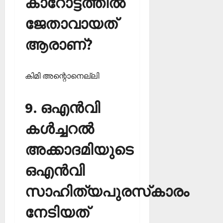
കാറോട്ടത്തില്‍
ജേതാവായത്
ആരാണ്?
കിമി അന്റൊനെല്ലി
9. ഒഎന്‍വി
കള്‍ച്ചറല്‍
അക്കാദമിയുടെ
ഒഎന്‍വി
സാഹിത്യപുരസ്‌കാരം
നേടിയത്