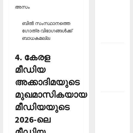
അസം
PSC
Current
Affairs
ബില്‍ സംസ്ഥാനത്തെ
December
ഗോത്ര വിഭാഗങ്ങള്‍ക്ക്
2025
ബാധകമല്ല
Kerala
4. കേരള
PSC
Current
മീഡിയ
Affairs
February
അക്കാദിമയുടെ
2026
മുഖമാസികയായ
Kerala
മീഡിയയുടെ
PSC
Current
2026-ലെ
Affairs
January
മീഡിയ