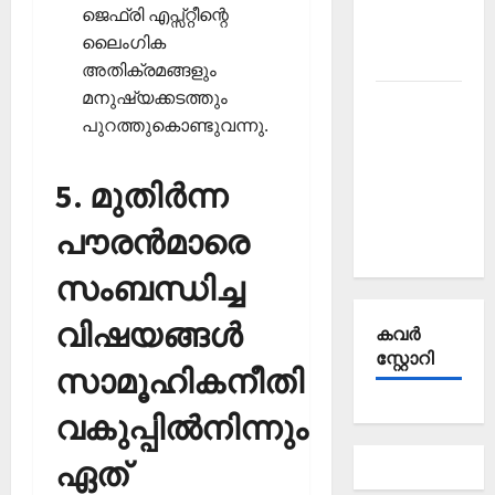
Affairs
ജെഫ്രി എപ്സ്റ്റീന്റെ
October
ലൈംഗിക
2025
അതിക്രമങ്ങളും
മനുഷ്യക്കടത്തും
Kerala
പുറത്തുകൊണ്ടുവന്നു.
PSC
Current
5. മുതിര്‍ന്ന
Affairs
September
പൗരന്‍മാരെ
2025
സംബന്ധിച്ച
വിഷയങ്ങള്‍
കവര്‍
സ്റ്റോറി
സാമൂഹികനീതി
വകുപ്പില്‍നിന്നും
ഏത്