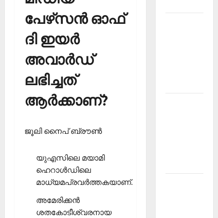
2026
പേഴ്‌സന്‍ ഓഫ്
Kerala
ദി ഇയര്‍
PSC
Current
അവാര്‍ഡ്
Affairs
March
ലഭിച്ചത്
2026
ആര്‍ക്കാണ്?
Kerala
PSC
Current
ജൂലി നൈപ് ബ്രൗണ്‍
Affairs
November
യുഎസിലെ മയാമി
2025
ഹെറാള്‍ഡിലെ
മാധ്യമപ്രവര്‍ത്തകയാണ്.
Kerala
PSC
അമേരിക്കന്‍
Current
ശതകോടീശ്വരനായ