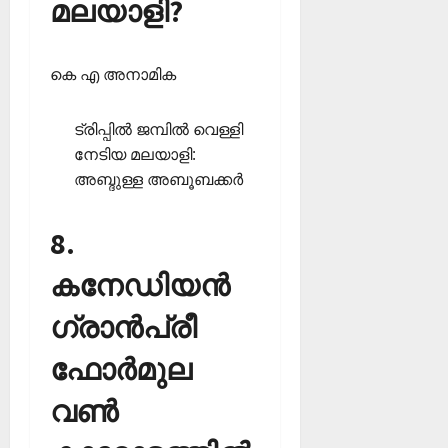
മലയാളി?
കെ എ അനാമിക
ട്രിപ്പില്‍ ജമ്പില്‍ വെള്ളി
നേടിയ മലയാളി:
അബ്ദുള്ള അബൂബക്കര്‍
8.
കനേഡിയന്‍
ഗ്രാന്‍പ്രീ
ഫോര്‍മുല
വണ്‍