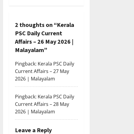
a
v
2 thoughts on “
Kerala
i
PSC Daily Current
g
Affairs – 26 May 2026 |
Malayalam
”
a
Pingback:
Kerala PSC Daily
t
Current Affairs – 27 May
i
2026 | Malayalam
o
Pingback:
Kerala PSC Daily
n
Current Affairs – 28 May
2026 | Malayalam
Leave a Reply