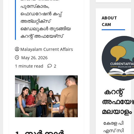
പുരസ്‌കാരം,
ഫെഡറേഷന്‍ കപ്പ്
ABOUT
അത്‌ലറ്റിക്‌സ്
CAM
മെഡലുകള്‍ തുടങ്ങിയ
കറന്റ് അഫയേഴ്‌സ്‌
Malayalam Current Affairs
May 26, 2026
1 minute read
2
കറന്റ്
അഫയേഴ്
മലയാളം
കേരള പി
എസ് സി
1. സര്‍ക്കാര്‍