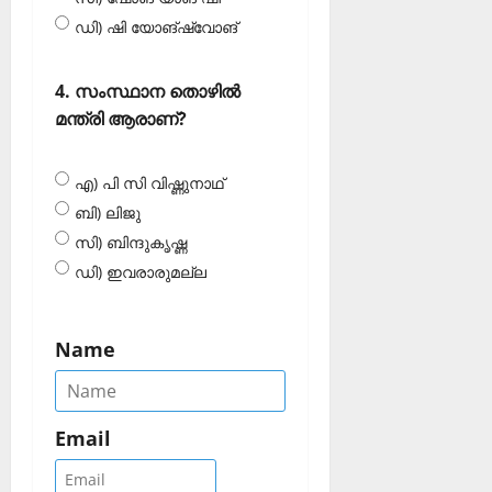
ഡി) ഷി യോങ്‌ഷ്വോങ്
4. സംസ്ഥാന തൊഴില്‍
മന്ത്രി ആരാണ്?
എ) പി സി വിഷ്ണുനാഥ്
ബി) ലിജു
സി) ബിന്ദുകൃഷ്ണ
ഡി) ഇവരാരുമല്ല
Name
Email