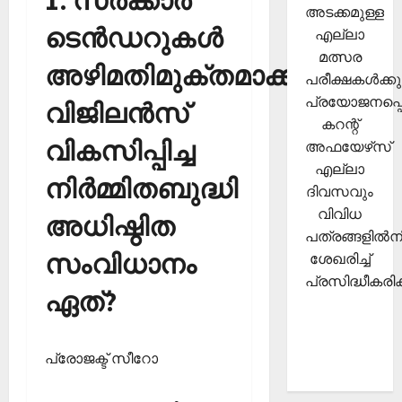
അടക്കമുള്ള
ടെന്‍ഡറുകള്‍
എല്ലാ
മത്സര
അഴിമതിമുക്തമാക്കാന്‍
പരീക്ഷകള്‍ക്കു
പ്രയോജനപ്പെ
വിജിലന്‍സ്
കറന്റ്
വികസിപ്പിച്ച
അഫയേഴ്‌സ്
എല്ലാ
നിര്‍മ്മിതബുദ്ധി
ദിവസവും
വിവിധ
അധിഷ്ഠിത
പത്രങ്ങളില്‍നി
സംവിധാനം
ശേഖരിച്ച്
പ്രസിദ്ധീകരിക്
ഏത്?
പ്രോജക്ട് സീറോ