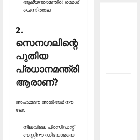
ആഭ്യന്തരമന്ത്രി: രമേശ്
ചെന്നിത്തല
About
Current
2.
Affairs
Malayalam-
സെനഗലിന്റെ
Kerala
PSC
പുതിയ
current
പ്രധാനമന്ത്രി
affairs
ആരാണ്?
Contact
Current
Affairs
അഹമ്മദൗ അല്‍അമിനൗ
2026
ലോ
Malayalam
നിലവിലെ പ്രസിഡന്റ്:
Current
ബസ്സിറൗ ഡിയോമയെ
Affairs