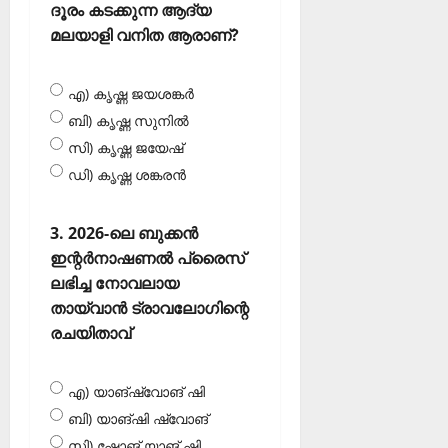
ദൂരം കടക്കുന്ന ആദ്യ
മലയാളി വനിത ആരാണ്?
എ) കൃഷ്ണ ജയശങ്കര്‍
ബി) കൃഷ്ണ സുനില്‍
സി) കൃഷ്ണ ജയേഷ്
ഡി) കൃഷ്ണ ശങ്കരന്‍
3. 2026-ലെ ബുക്കന്‍
ഇന്റര്‍നാഷണല്‍ പ്രൈസ്
ലഭിച്ച നോവലായ
തായ്വാന്‍ ട്രാവലോഗിന്റെ
രചയിതാവ്
എ) യാങ്‌ഷ്വോങ് ഷി
ബി) യാങ്ഷി ഷ്വോങ്
സി) ഷോങ് യാങ് ഷി