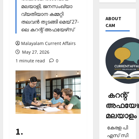
മലയാളി, ജനസംഖ്യാ
വ്യതിയാന കമ്മറ്റി
ABOUT
തലവന്‍ തുടങ്ങി മെയ് 27-
CAM
ലെ കറന്റ് അഫയേഴ്‌സ്‌
Malayalam Current Affairs
May 27, 2026
1 minute read
0
കറന്റ്
അഫയേഴ്
മലയാളം
കേരള പി
1.
എസ് സി