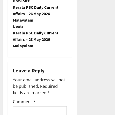
P
Previous:
Kerala PSC Daily Current
o
Affairs – 26 May 2026 |
Malayalam
s
Next:
t
Kerala PSC Daily Current
Affairs – 28 May 2026 |
n
Malayalam
a
v
Leave a Reply
i
Your email address will not
be published.
Required
g
fields are marked
*
a
Comment
*
t