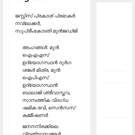
About
ജസ്റ്റിസ് പ്രകാശ് പ്രഭാകര്‍
Current
നവ്‌ലേക്കര്‍,
Affairs
സുപ്രീംകോടതി മുന്‍ജഡ്ജി
Malayalam-
Kerala
അംഗങ്ങള്‍: മുന്‍
PSC
ഐഎഎസ്
current
ഉദ്യോഗസ്ഥന്‍ ദുര്‍ഗ
affairs
ശങ്കര്‍ മിശ്ര, മുന്‍
Contact
ഐപിഎസ്
ഉദ്യോഗസ്ഥന്‍
Current
ബാലാജി ശ്രീവാസ്തവ,
Affairs
സാമ്പത്തിക വിദഗ്ധ
2026
ഷമിക രവി, സെന്‍സസ്
Malayalam
കമ്മീഷണര്‍
Current
ജനനനിരക്കിലെ
Affairs
വ്യത്യാസങ്ങള്‍,