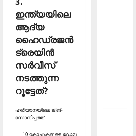
3.
2026
ഇന്ത്യയിലെ
Kerala
PSC
ആദ്യ
Current
Affairs
ഹൈഡ്രജന്‍
March
ട്രെയിന്‍
2026
സര്‍വീസ്
Kerala
PSC
നടത്തുന്ന
Current
Affairs
റൂട്ടേത്?
November
2025
ഹരിയാനയിലെ ജിങ്-
Kerala
സോനിപ്പത്ത്
PSC
Current
10 കോച്ചുകളുള്ള ഡെമു