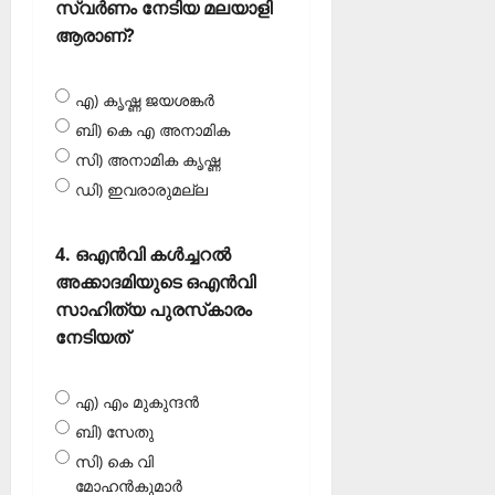
സ്വര്‍ണം നേടിയ മലയാളി
ആരാണ്?
എ) കൃഷ്ണ ജയശങ്കര്‍
ബി) കെ എ അനാമിക
സി) അനാമിക കൃഷ്ണ
ഡി) ഇവരാരുമല്ല
4. ഒഎന്‍വി കള്‍ച്ചറല്‍
അക്കാദമിയുടെ ഒഎന്‍വി
സാഹിത്യ പുരസ്‌കാരം
നേടിയത്
എ) എം മുകുന്ദന്‍
ബി) സേതു
സി) കെ വി
മോഹന്‍കുമാര്‍