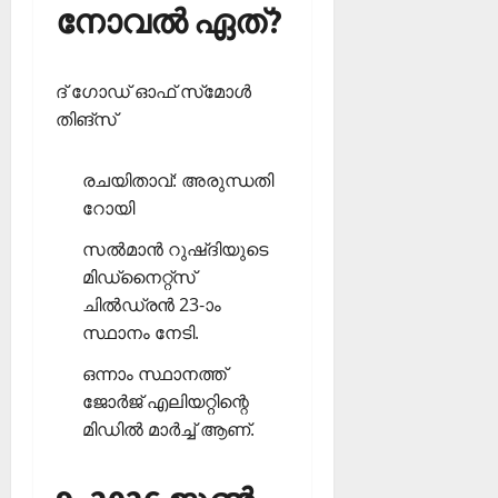
നോവല്‍ ഏത്?
ദ് ഗോഡ് ഓഫ് സ്‌മോള്‍
തിങ്‌സ്
രചയിതാവ്: അരുന്ധതി
റോയി
സല്‍മാന്‍ റുഷ്ദിയുടെ
മിഡ്‌നൈറ്റ്‌സ്
ചില്‍ഡ്രന്‍ 23-ാം
സ്ഥാനം നേടി.
ഒന്നാം സ്ഥാനത്ത്
ജോര്‍ജ് എലിയറ്റിന്റെ
മിഡില്‍ മാര്‍ച്ച് ആണ്.