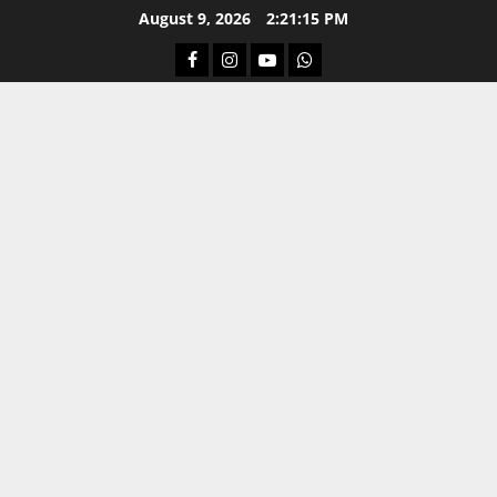
Skip
August 9, 2026
2:21:16 PM
to
Facebook
Instagram
Youtube
Whatsapp
content