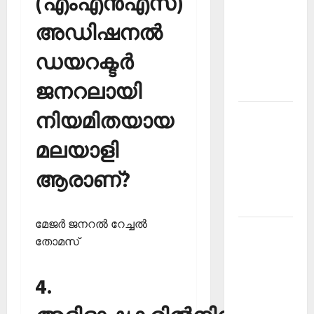
(എംഎന്‍എസ്)
PSC
അഡിഷനല്‍
Current
Affairs
ഡയറക്ടര്‍
December
ജനറലായി
2025
നിയമിതയായ
Kerala
PSC
മലയാളി
Current
Affairs
ആരാണ്?
February
2026
മേജര്‍ ജനറല്‍ റേച്ചല്‍
Kerala
തോമസ്‌
PSC
Current
4.
Affairs
January