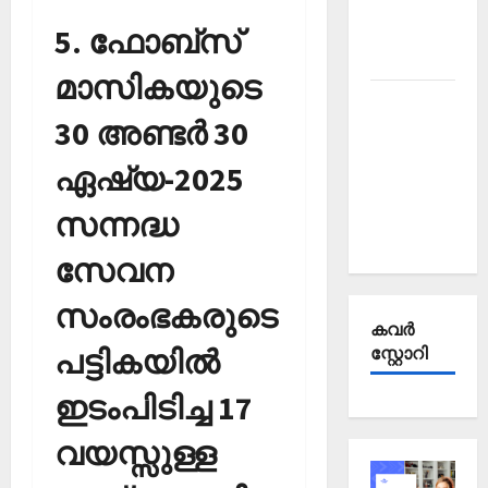
Affairs
October
5. ഫോബ്‌സ്
2025
മാസികയുടെ
Kerala
30 അണ്ടര്‍ 30
PSC
Current
ഏഷ്യ-2025
Affairs
September
സന്നദ്ധ
2025
സേവന
സംരംഭകരുടെ
കവര്‍
പട്ടികയില്‍
സ്റ്റോറി
ഇടംപിടിച്ച 17
വയസ്സുള്ള