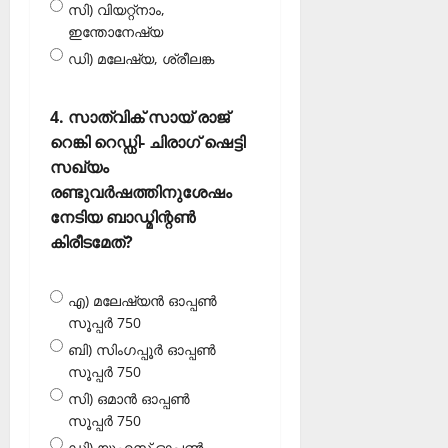
സി) വിയറ്റ്‌നാം,
ഇന്തോനേഷ്യ
ഡി) മലേഷ്യ, ശ്രീലങ്ക
4. സാത്വിക് സായ് രാജ്
റെങ്കി റെഡ്ഡി- ചിരാഗ് ഷെട്ടി
സഖ്യം
രണ്ടുവര്‍ഷത്തിനുശേഷം
നേടിയ ബാഡ്മിന്റണ്‍
കിരീടമേത്?
എ) മലേഷ്യന്‍ ഓപ്പണ്‍
സൂപ്പര്‍ 750
ബി) സിംഗപ്പൂര്‍ ഓപ്പണ്‍
സൂപ്പര്‍ 750
സി) ഒമാന്‍ ഓപ്പണ്‍
സൂപ്പര്‍ 750
ഡി) യുഎസ് ഓപ്പണ്‍