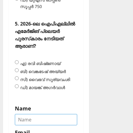
സൂപ്പര്‍ 750
5. 2026-ലെ ഐപിഎല്ലില്‍
എമേര്‍ജിങ് പ്ലെയര്‍
പുരസ്‌കാരം നേടിയത്
ആരാണ്?
എ) രവി ബിഷ്‌ണോയ്
ബി) വെങ്കടേഷ് അയ്യര്‍
സി) വൈഭവ് സൂര്യവംശി
ഡി) മായങ്ക് അഗര്‍വാള്‍
Name
Email