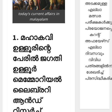
അടക്കമുള്ള
എല്ലാ
today's current affairs in
മത്സര
malayalam
പരീക്ഷകള്‍ക്കു
പ്രയോജനപ്പെ
കറന്റ്
1. മഹാകവി
അഫയേഴ്‌സ്
ഉള്ളൂരിന്റെ
എല്ലാ
ദിവസവും
പേരില്‍ ജഗതി
വിവിധ
പത്രങ്ങളില്‍നി
ഉള്ളൂര്‍
ശേഖരിച്ച്
മെമ്മോറിയല്‍
പ്രസിദ്ധീകരിക്
ലൈബ്രറി
ആന്‍ഡ്
റിസര്‍ച്ച്