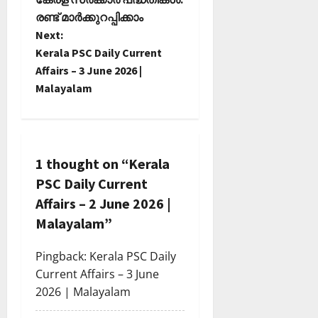
o
രണ്ട് മാര്‍ക്കുറപ്പിക്കാം
Next:
s
Kerala PSC Daily Current
t
Affairs – 3 June 2026 |
Malayalam
n
a
v
1 thought on “
Kerala
PSC Daily Current
i
Affairs – 2 June 2026 |
g
Malayalam
”
a
Pingback:
Kerala PSC Daily
Current Affairs – 3 June
t
2026 | Malayalam
i