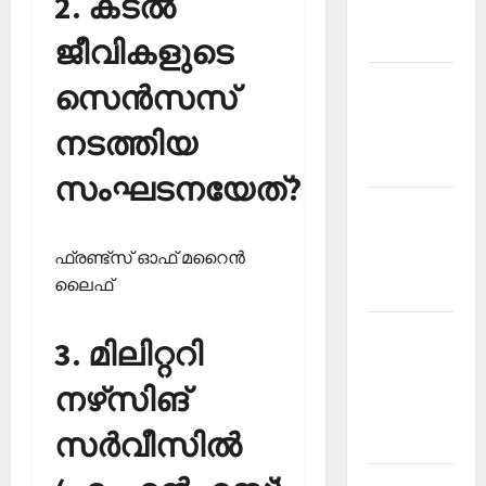
2. കടല്‍
Malayalam
2026 July
ജീവികളുടെ
Current
സെന്‍സസ്
Affairs
നടത്തിയ
Malayalam
2026 June
സംഘടനയേത്?
Current
Affairs
ഫ്രണ്ട്‌സ് ഓഫ് മറൈന്‍
Malayalam
ലൈഫ്‌
2026 May
Kerala
3. മിലിറ്ററി
PSC
Current
നഴ്‌സിങ്
Affairs
സര്‍വീസില്‍
April 2026
Kerala