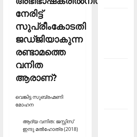
അഭിഭാഷകരില്‍നിന്നും
2026
നേരിട്ട്
Kerala
PSC
സുപ്രീംകോടതി
Current
ജഡ്ജിയാകുന്ന
Affairs
March
രണ്ടാമത്തെ
2026
വനിത
Kerala
PSC
ആരാണ്?
Current
Affairs
November
വെങ്കിട്ട സുബ്രഹ്മണി
2025
മോഹന
Kerala
ആദ്യ വനിത: ജസ്റ്റിസ്
PSC
ഇന്ദു മല്‍ഹോത്ര (2018)
Current