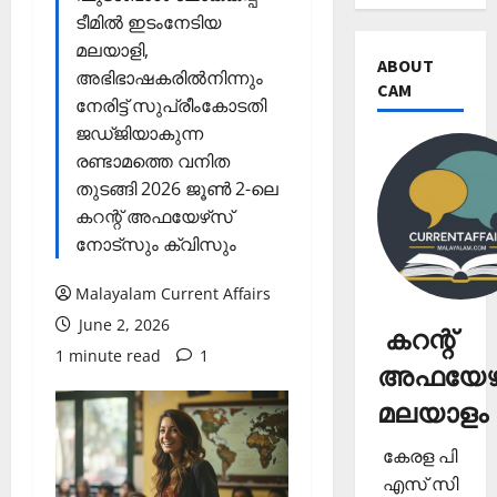
ടീമില്‍ ഇടംനേടിയ
മലയാളി,
ABOUT
അഭിഭാഷകരില്‍നിന്നും
CAM
നേരിട്ട് സുപ്രീംകോടതി
ജഡ്ജിയാകുന്ന
രണ്ടാമത്തെ വനിത
തുടങ്ങി 2026 ജൂണ്‍ 2-ലെ
കറന്റ് അഫയേഴ്‌സ്
നോട്‌സും ക്വിസും
Malayalam Current Affairs
June 2, 2026
കറന്റ്
1 minute read
1
അഫയേഴ്
മലയാളം
കേരള പി
എസ് സി