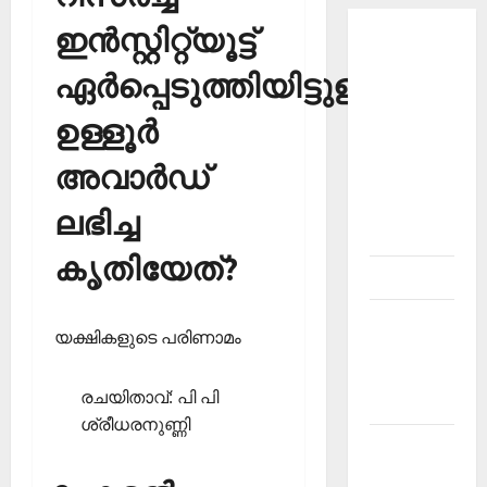
ഇന്‍സ്റ്റിറ്റ്യൂട്ട്
About
Current
ഏര്‍പ്പെടുത്തിയിട്ടുള്ള
Affairs
ഉള്ളൂര്‍
Malayalam-
Kerala
അവാര്‍ഡ്
PSC
current
ലഭിച്ച
affairs
കൃതിയേത്?
Contact
Current
യക്ഷികളുടെ പരിണാമം
Affairs
2026
രചയിതാവ്: പി പി
Malayalam
ശ്രീധരനുണ്ണി
Current
Affairs