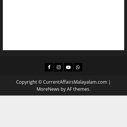
എല്‍ഡിസിക്ക്
ഒരുങ്ങാം
കമ്പനി/ ബോര്‍ഡ്/ കോര്‍പ്പറേഷന്‍ എല്‍ജിഎസിന്
പഠിക്കാം
ദിവസവും റിവിഷന്‍ നടത്താന്‍
Facebook
Instagram
Youtube
Whatsapp
Copyright © CurrentAffairsMalayalam.com
|
MoreNews
by AF themes.