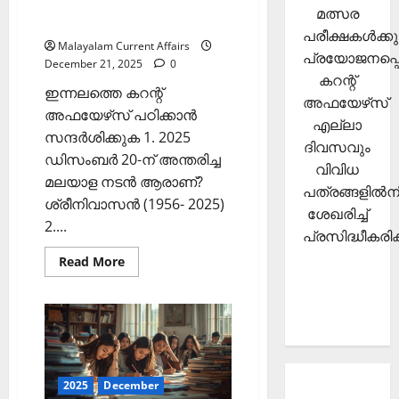
2025 (Kerala PSC Current
മത്സര
Affairs 21 December 2025)
പരീക്ഷകള്‍ക്കു
Malayalam Current Affairs
പ്രയോജനപ്പെ
December 21, 2025
0
കറന്റ്
ഇന്നലത്തെ കറന്റ്
അഫയേഴ്‌സ്
അഫയേഴ്‌സ് പഠിക്കാന്‍
എല്ലാ
സന്ദര്‍ശിക്കുക 1. 2025
ദിവസവും
ഡിസംബര്‍ 20-ന് അന്തരിച്ച
വിവിധ
മലയാള നടന്‍ ആരാണ്?
പത്രങ്ങളില്‍നി
ശ്രീനിവാസന്‍ (1956- 2025)
ശേഖരിച്ച്
2....
പ്രസിദ്ധീകരിക്
Read
Read More
more
about
ഇന്നത്തെ
കറന്റ്
അഫയേഴ്‌സ്
21
ഡിസംബര്‍
2025
(Kerala
PSC
2025
December
About
Current