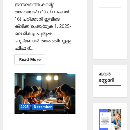
2025
ഇന്നലത്തെ കറന്റ്
അഫയേഴ്‌സ് (ഡിസംബര്‍
Kerala
16) പഠിക്കാന്‍ ഇവിടെ
PSC
ക്ലിക്ക് ചെയ്യുക 1. 2025-
Current
ലെ മികച്ച പുരുഷ
Affairs
ഫുട്‌ബോള്‍ താരത്തിനുള്ള
September
ഫിഫ ദ്...
2025
Read
Read More
more
about
ഇന്നത്തെ
കവര്‍
കറന്റ്
അഫയേഴ്‌സ്
സ്റ്റോറി
17
ഡിസംബര്‍
2025
(Kerala
PSC
Current
2025
December
Affairs
17
December
2025)
ഇന്നത്തെ കറന്റ്
അഫയേഴ്‌സ് 16 ഡിസംബര്‍