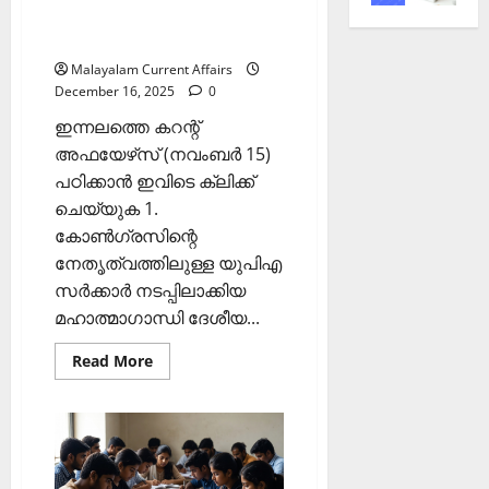
2025 (Kerala PSC Current
Affairs 16 December 2025)
Malayalam Current Affairs
December 16, 2025
0
ഇന്നലത്തെ കറന്റ്
അഫയേഴ്‌സ് (നവംബര്‍ 15)
പഠിക്കാന്‍ ഇവിടെ ക്ലിക്ക്
ചെയ്യുക 1.
കോണ്‍ഗ്രസിന്റെ
നേതൃത്വത്തിലുള്ള യുപിഎ
സര്‍ക്കാര്‍ നടപ്പിലാക്കിയ
മഹാത്മാഗാന്ധി ദേശീയ...
Read
Read More
more
about
ഇന്നത്തെ
കറന്റ്
അഫയേഴ്‌സ്
16
ഡിസംബര്‍
2025