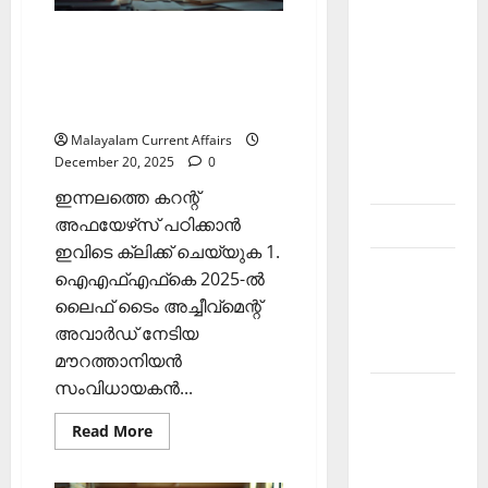
Affairs
Current
21
ഇന്നത്തെ കറന്റ്
December
Affairs
2025)
അഫയേഴ്‌സ് 20 ഡിസംബര്‍
Malayalam-
2025 (Kerala PSC Current
Kerala
Affairs 20 December 2025)
PSC
Malayalam Current Affairs
current
December 20, 2025
0
affairs
ഇന്നലത്തെ കറന്റ്
അഫയേഴ്‌സ് പഠിക്കാന്‍
Contact
ഇവിടെ ക്ലിക്ക് ചെയ്യുക 1.
Current
ഐഎഫ്എഫ്‌കെ 2025-ല്‍
Affairs
ലൈഫ് ടൈം അച്ചീവ്‌മെന്റ്
2026
അവാര്‍ഡ് നേടിയ
Malayalam
മൗറത്താനിയന്‍
സംവിധായകന്‍...
Current
Affairs
Read
Read More
more
Malayalam
about
2026 July
ഇന്നത്തെ