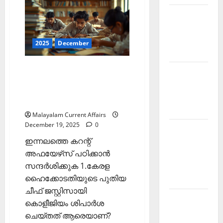
കറന്റ്
അഫയേഴ്‌സ്
Current
20
ഡിസംബര്‍
Affairs
2025
(Kerala
Malayalam
PSC
2025
December
Current
2026 June
Affairs
20
ഇന്നത്തെ കറന്റ്
December
Current
2025)
അഫയേഴ്‌സ് 19 ഡിസംബര്‍
Affairs
2025 (Kerala PSC Current
Malayalam
Affairs 19 December 2025)
2026 May
Malayalam Current Affairs
December 19, 2025
0
Kerala
ഇന്നലത്തെ കറന്റ്
PSC
അഫയേഴ്‌സ് പഠിക്കാന്‍
Current
സന്ദര്‍ശിക്കുക 1.കേരള
Affairs
ഹൈക്കോടതിയുടെ പുതിയ
April 2026
ചീഫ് ജസ്റ്റിസായി
Kerala
കൊളീജിയം ശിപാര്‍ശ
PSC
ചെയ്തത് ആരെയാണ്?