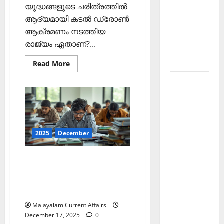
യുദ്ധങ്ങളുടെ ചരിത്രത്തില്‍
PSC
ആദ്യമായി കടല്‍ ഡ്രോണ്‍
Current
ആക്രമണം നടത്തിയ
Affairs
രാജ്യം ഏതാണ്?...
March
2026
Read
Read More
more
about
Kerala
ഇന്നത്തെ
കറന്റ്
PSC
അഫയേഴ്‌സ്
18
Current
ഡിസംബര്‍
Affairs
2025
(Kerala
November
PSC
2025
December
Current
2025
Affairs
18
ഇന്നത്തെ കറന്റ്
December
Kerala
2025)
അഫയേഴ്‌സ് 17 ഡിസംബര്‍
PSC
2025 (Kerala PSC Current
Current
Affairs 17 December 2025)
Affairs
Malayalam Current Affairs
October
December 17, 2025
0