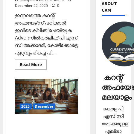
ABOUT
December 22, 2025
0
CAM
ഇന്നലത്തെ കറന്റ്
അഫയേഴ്‌സ് പഠിക്കാന്‍
ഇവിടെ ക്ലിക്ക് ചെയ്യുക
Advt: സില്‍വര്‍ലീഫ് പി എസ്
സി അക്കാദമി, കോഴിക്കോട്ടെ
ഏറ്റവും മികച്ച പി...
Read
Read More
more
about
കറന്റ്
ഇന്നത്തെ
കറന്റ്
അഫയേഴ്‌സ്
അഫയേഴ്
22
ഡിസംബര്‍
മലയാളം
2025
(Kerala
PSC
2025
December
കേരള പി
Current
Affairs
എസ് സി
22
ഇന്നത്തെ കറന്റ്
December
അടക്കമുള്ള
2025)
അഫയേഴ്‌സ് 21 ഡിസംബര്‍
എല്ലാ