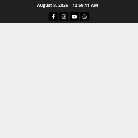
Skip
August 8, 2026
12:58:12 AM
to
Facebook
Instagram
Youtube
Whatsapp
content