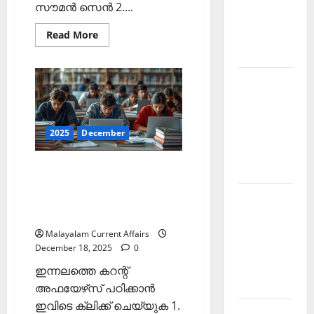
Current
സൗമന്‍ സെന്‍ 2....
Affairs
Read
Read More
December
more
2025
about
ഇന്നത്തെ
കറന്റ്
Kerala
അഫയേഴ്‌സ്
19
PSC
ഡിസംബര്‍
2025
Current
(Kerala
PSC
2025
December
Affairs
Current
February
Affairs
19
ഇന്നത്തെ കറന്റ്
2026
December
2025)
അഫയേഴ്‌സ് 18 ഡിസംബര്‍
Kerala
2025 (Kerala PSC Current
PSC
Affairs 18 December 2025)
Current
Malayalam Current Affairs
December 18, 2025
0
Affairs
January
ഇന്നലത്തെ കറന്റ്
2026
അഫയേഴ്‌സ് പഠിക്കാന്‍
ഇവിടെ ക്ലിക്ക് ചെയ്യുക 1.
Kerala