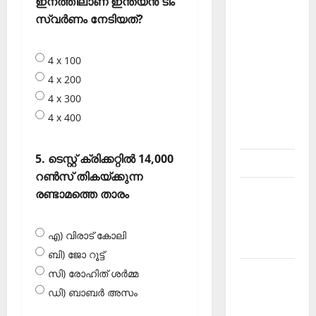
ഇനത്തിലാണ് ഇന്ത്യന്‍ ടീം
About
സ്വര്‍ണം നേടിയത്‌?
Current
Affairs
4 x 100
Malayalam-
4 x 200
Kerala
4 x 300
PSC
current
4 x 400
affairs
5. ടെസ്റ്റ് ക്രിക്കറ്റില്‍ 14,000
Contact
റണ്‍സ് തികയ്ക്കുന്ന
Current
രണ്ടാമത്തെ താരം
Affairs
2026
എ) വിരാട് കോലി
Malayalam
ബി) ജോ റൂട്ട്
Current
സി) രോഹിത് ശര്‍മ്മ
Affairs
ഡി) ബാബര്‍ അസം
Malayalam