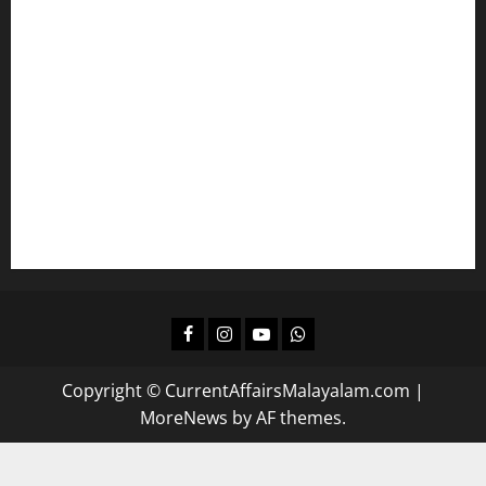
ഇംഗ്ലീഷ് പഠിക്കാം
മലയാളം പഠിക്കാം
എല്‍ഡിസിക്ക്
ഒരുങ്ങാം
കമ്പനി/ ബോര്‍ഡ്/ കോര്‍പ്പറേഷന്‍ എല്‍ജിഎസിന്
പഠിക്കാം
ദിവസവും റിവിഷന്‍ നടത്താന്‍
Facebook
Instagram
Youtube
Whatsapp
Copyright © CurrentAffairsMalayalam.com
|
MoreNews
by AF themes.