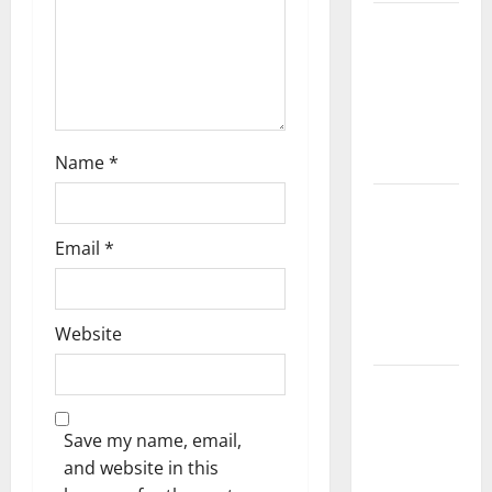
Kerala
o
PSC
n
Current
Affairs
March
2026
Name
*
Kerala
PSC
Email
*
Current
Affairs
November
Website
2025
Kerala
PSC
Save my name, email,
Current
and website in this
Affairs