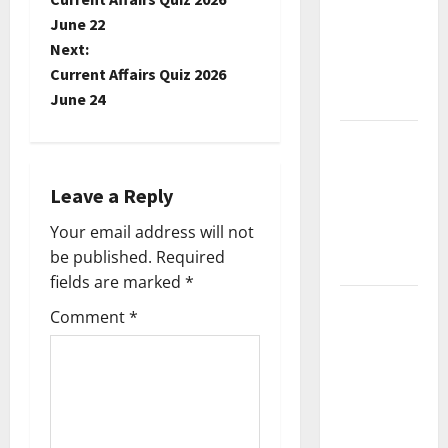
o
June 22
Current
Next:
Affairs
s
Current Affairs Quiz 2026
December
t
June 24
2025
Kerala
n
PSC
a
Current
Leave a Reply
Affairs
v
Your email address will not
February
be published.
Required
2026
i
fields are marked
*
Kerala
g
Comment
*
PSC
a
Current
Affairs
t
January
2026
i