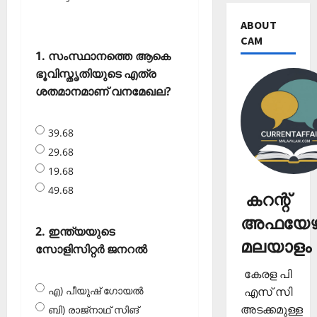
ABOUT
CAM
1. സംസ്ഥാനത്തെ ആകെ
ഭൂവിസ്തൃതിയുടെ എത്ര
ശതമാനമാണ് വനമേഖല?
39.68
29.68
19.68
49.68
കറന്റ്
അഫയേഴ്
2. ഇന്ത്യയുടെ
മലയാളം
സോളിസിറ്റര്‍ ജനറല്‍
കേരള പി
എസ് സി
എ) പീയുഷ് ഗോയല്‍
അടക്കമുള്ള
ബി) രാജ്‌നാഥ് സിങ്