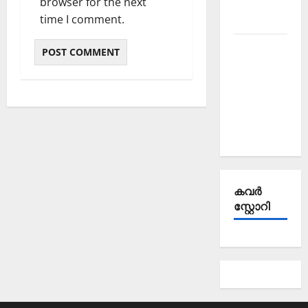
browser for the next
October
time I comment.
2025
Kerala
PSC
Current
Affairs
September
2025
കവര്‍
സ്റ്റോറി