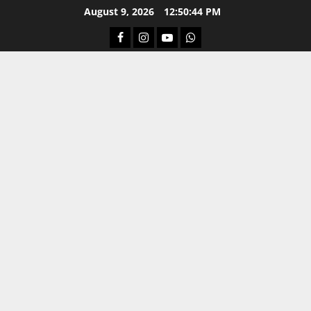
Skip
August 9, 2026
12:50:45 PM
to
Facebook
Instagram
Youtube
Whatsapp
content