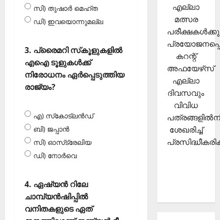
എല്ലാ
സി) തുഷാര്‍ മെഹ്ത
മത്സര
ഡി) ഇവയൊന്നുമല്ല
പരീക്ഷകള്‍ക്കു
പ്രയോജനപ്പെ
3. പ്രൈമറി സ്‌കൂളുകളില്‍
കറന്റ്
എഐ ടൂളുകള്‍ക്ക്
അഫയേഴ്‌സ്
നിരോധനം ഏര്‍പ്പെടുത്തിയ
എല്ലാ
രാജ്യം?
ദിവസവും
വിവിധ
എ) സ്‌കോട്‌ലന്‍ഡ്
പത്രങ്ങളില്‍നി
ശേഖരിച്ച്
ബി) ജപ്പാന്‍
പ്രസിദ്ധീകരിക്
സി) ഓസ്‌ട്രേലിയ
ഡി) നോര്‍വെ
4. ഏഷ്യന്‍ റിലേ
ചാമ്പ്യന്‍ഷിപ്പില്‍
വനിതകളുടെ ഏത്